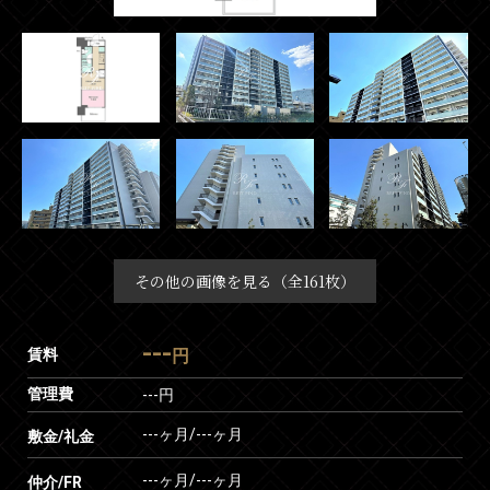
その他の画像を見る（全161枚）
---
賃料
円
管理費
---円
---ヶ月
/
---ヶ月
敷金/礼金
---ヶ月
/
---ヶ月
仲介/FR