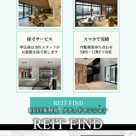
採寸サービス
スマホで完結
申込後は当社スタッフが
内覧現地待ち合わせ
お部屋を採寸致します
SMS・LINEで対応
REIT FIND
5大キャンペーン