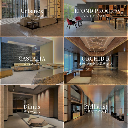
Urbanex
LEFOND PROGRES
アーバネックス
ルフォンプログレ
CASTALIA
ORCHID R
カスタリア
オーキッドレジデンス
Dimus
Brillia ist
ディームス
ブリリアイスト