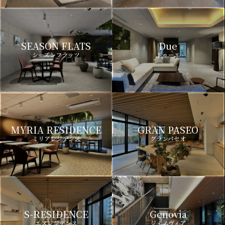
SEASON FLATS
Due
シーズンフラッツ
ドゥーエ
MYRIA RESIDENCE
GRAN PASEO
ミリアレジデンス
グランパセオ
S-RESIDENCE
Genovia
エスレジデンス
ジェノヴィア