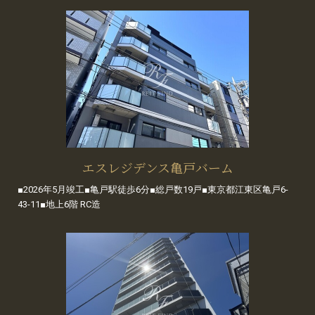
エスレジデンス亀戸バーム
■2026年5月竣工■亀戸駅徒歩6分■総戸数19戸■東京都江東区亀戸6-
43-11■地上6階 RC造