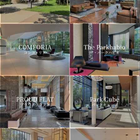
COMFORIA
The Parkhabio
コンフォリア
ザ・パークハビオ
PROUD FLAT
Park Cube
プラウドフラット
パークキューブ