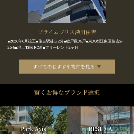
プライムブリス深川住吉
■2026年6月竣工■住吉駅徒歩2分■総戸数36戸■東京都江東区住吉2-
25-6■地上13階 RC造■フリーレント2ヶ月
すべてのおすすめ物件を見る
賢くお得なブランド選択
Park Axis
RESIDIA
パークアクシス
レジディア