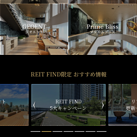
GEOENT
Prime Bliss
ジオエント
プライムブリス
REIT FIND限定 おすすめ情報
ント
REIT FIND
リ
5大キャンペーン
更新