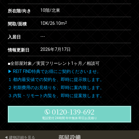
10階/北東
所在階/向き
2
1DK/26.10m
間取/面積
---
入居日
2026年7月17日
情報更新日
■全部屋対象／実質フリーレント1ヶ月／相談可
▶ REIT FIND特典でお得にご契約くださいませ。
１.都内最安値での契約を、即時に提示致します。
２.初期費用のお見積りを、即時に案内致します。
３.内覧・リモート内覧を、即時に提案致します。
0120-139-692
電話受付 24時間 年中無休 即日お見積り
部屋設備
建物詳細を見る