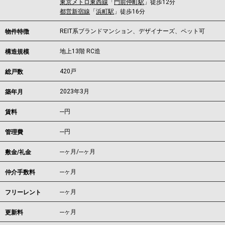
東京メトロ東西線
「
門前仲町駅
」徒歩12分
都営新宿線
「
浜町駅
」徒歩16分
REIT系ブランドマンション、デザイナーズ、ペット可
物件特徴
地上13階 RC造
構造規模
420戸
総戸数
2023年3月
築年月
---
円
賃料
---円
管理費
---ヶ月
/
---ヶ月
敷金/礼金
---ヶ月
仲介手数料
---ヶ月
フリーレント
---ヶ月
更新料