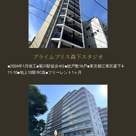
プライムブリス森下スタジオ
■2026年1月竣工■菊川駅徒歩4分■総戸数16戸■東京都江東区森下4-
11-10■地上10階 RC造■フリーレント1ヶ月