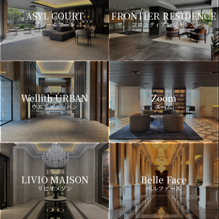
ASYL COURT
FRONTIER RESIDENCE
アジールコート
フロンティアレジデンス
Wellith URBAN
Zoom
ウエリスアーバン
ズーム
LIVIO MAISON
Belle Face
リビオメゾン
ベルファース