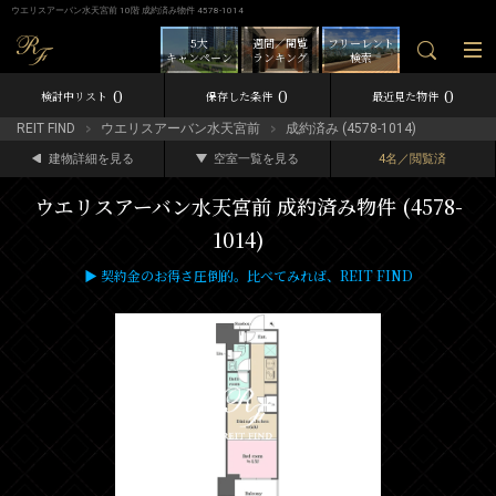
ウエリスアーバン水天宮前 10階 成約済み物件 4578-1014
5大
週間／閲覧
フリーレント
キャンペーン
ランキング
検索
0
0
0
検討中リスト
保存した条件
最近見た物件
REIT FIND
ウエリスアーバン水天宮前
成約済み (4578-1014)
建物詳細を見る
空室一覧を見る
4名／閲覧済
ウエリスアーバン水天宮前 成約済み物件 (4578-
1014)
▶ 契約金のお得さ圧倒的。比べてみれば、REIT FIND