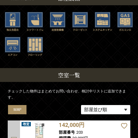
空室一覧
チェックした物件はまとめてお問い合わせ、検討中リストに追加できま
す。
MAP
MAP
MAP
MAP
MAP
142,000円
部屋番号
203