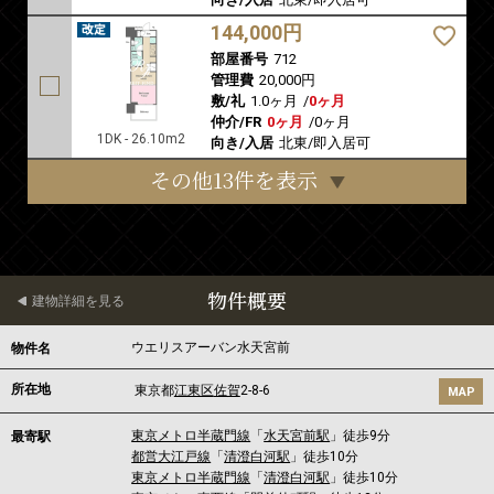
144,000円
部屋番号
712
管理費
20,000円
敷/礼
1.0ヶ月
/
0ヶ月
仲介/FR
0ヶ月
/
0ヶ月
1DK - 26.10m2
向き/入居
北東/即入居可
その他13件を表示
物件概要
建物詳細を見る
ウエリスアーバン水天宮前
物件名
所在地
東京都
江東区
佐賀
2-8-6
MAP
東京メトロ半蔵門線
「
水天宮前駅
」徒歩9分
最寄駅
都営大江戸線
「
清澄白河駅
」徒歩10分
東京メトロ半蔵門線
「
清澄白河駅
」徒歩10分