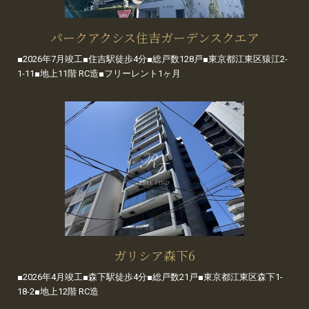
パークアクシス住吉ガーデンスクエア
■2026年7月竣工■住吉駅徒歩4分■総戸数128戸■東京都江東区猿江2-
1-11■地上11階 RC造■フリーレント1ヶ月
ガリシア森下6
■2026年4月竣工■森下駅徒歩4分■総戸数21戸■東京都江東区森下1-
18-2■地上12階 RC造