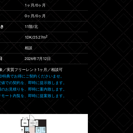
1ヶ月
/
0ヶ月
0ヶ月
/
0ヶ月
向き
11階/北
2
1DK/25.27m
相談
日
2026年7月12日
象／実質フリーレント1ヶ月／相談可
 FIND特典でお得にご契約くださいませ。
安値での契約を、即時に提示致します。
用のお見積りを、即時に案内致します。
リモート内覧を、即時に提案致します。