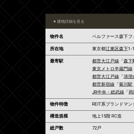
建物詳細を見る
物件名
ベルファース森下フ
所在地
東京都
江東区
森下
1-
最寄駅
都営大江戸線
「
森下
東京メトロ半蔵門線
都営大江戸線
「
清澄
都営新宿線
「
菊川駅
JR中央・総武線
「
両
物件特徴
REIT系ブランドマ
構造規模
地上15階 RC造
総戸数
72戸