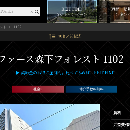
REIT FIND
週間／閲
5大キャンペーン
ランキン
スト
1102
10名／閲覧済
ファース森下フォレスト 1102
▶ 契約金のお得さ圧倒的。比べてみれば、REIT FIND
礼金0
仲介手数料無料
賃料
共益費/