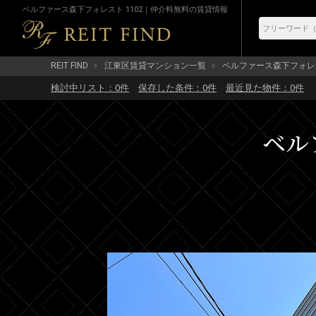
ベルファース森下フォレスト 1102｜仲介料無料の賃貸情報
REIT FIND
江東区賃貸マンション一覧
ベルファース森下フォレ
検討中リスト：
0
件
保存した条件：
0
件
最近見た物件：
0
件
ベル