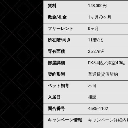
賃料
148,000
円
敷金/礼金
1ヶ月
/
0ヶ月
フリーレント
0ヶ月
所在階/向き
11階/北
2
専有面積
25.27m
部屋詳細
DK5.4帖／洋室4.3帖
契約形態
普通賃貸借契約
ペット飼育
不可
入居日
相談
問合番号
4585-1102
キャンペーン情報
キャンペーン詳細内