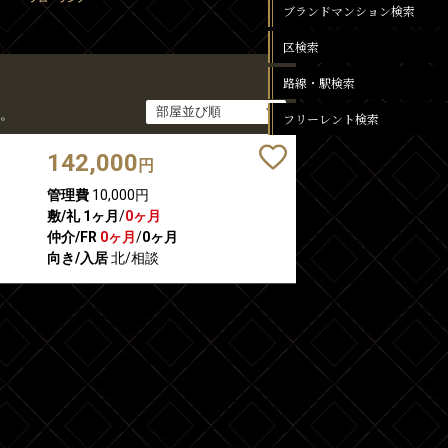
ブランドマンション検索
区検索
路線・駅検索
。
フリーレント検索
142,000
円
管理費
10,000円
敷/礼
1ヶ月
/
0ヶ月
仲介/FR
0ヶ月
/
0ヶ月
向き/入居
北/相談