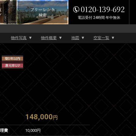
0120-139-692
覧
フリーレント
グ
検索
電話受付 24時間 年中無休
物件写真
物件概要
地図
空室一覧
築5年以内
還元率UP
148,000
円
管理費
10,000円