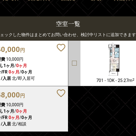
空室一覧
ェックした物件はまとめてお問い合わせ、検討中リストに追加できます
40,000
円
理費
10,000円
礼
1ヶ月
/
0ヶ月
/FR
0ヶ月
/
0ヶ月
/入居
北/即入居可
2
701 - 1DK - 25.27m
48,000
円
理費
10,000円
礼
1ヶ月
/
0ヶ月
/FR
0ヶ月
/
0ヶ月
/入居
北/相談