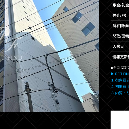
敷金/礼金
仲介/FR
所在階/
間取/面積
入居日
情報更新
■全部屋対
▶ REIT
１.都内最
２.初期費
３.内覧・