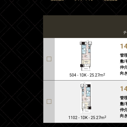
チ
1
管
敷/
仲介
向き
2
504 - 1DK - 25.27m
1
管
敷/
仲介
向き
2
1102 - 1DK - 25.27m