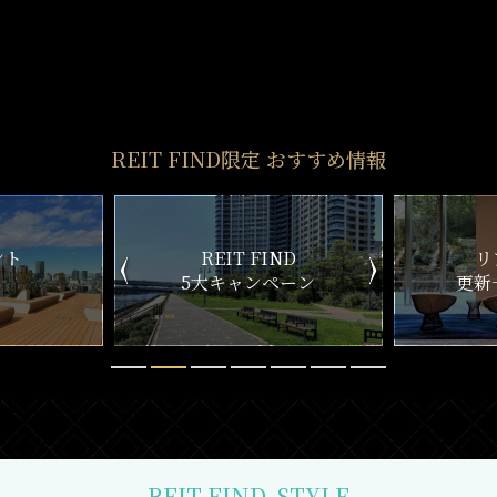
REIT FIND限定 おすすめ情報
ND
リアルタイム
新
ペーン
更新一覧チェック
REIT FIND
STYLE