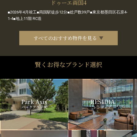
ドゥーエ両国4
■2026年4月竣工■両国駅徒歩12分■総戸数39戸■東京都墨田区石原4-
1-4■地上11階 RC造
すべてのおすすめ物件を見る
賢くお得なブランド選択
Park Axis
RESIDIA
パークアクシス
レジディア