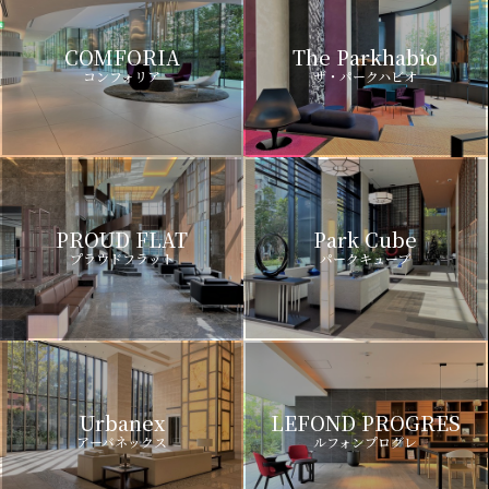
COMFORIA
The Parkhabio
コンフォリア
ザ・パークハビオ
PROUD FLAT
Park Cube
プラウドフラット
パークキューブ
Urbanex
LEFOND PROGRES
アーバネックス
ルフォンプログレ