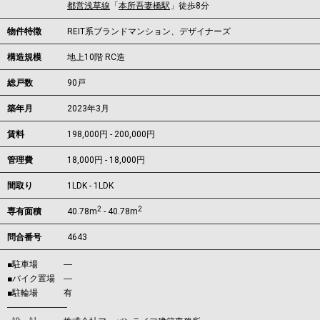
都営浅草線
「
本所吾妻橋駅
」徒歩8分
物件特徴
REIT系ブランドマンション、デザイナーズ
構造規模
地上10階 RC造
総戸数
90戸
築年月
2023年3月
賃料
198,000円 - 200,000円
管理費
18,000円 - 18,000円
間取り
1LDK - 1LDK
2
2
専有面積
40.78m
- 40.78m
問合番号
4643
■駐車場 ―
■バイク置場 ―
■駐輪場 有
―――――――