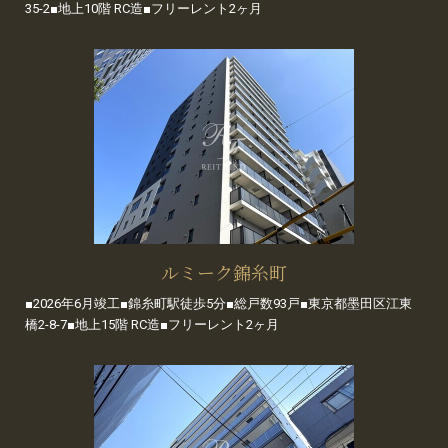
35-2■地上10階 RC造■フリーレント2ヶ月
ルミーク錦糸町
■2026年6月竣工■錦糸町駅徒歩5分■総戸数93戸■東京都墨田区江東
橋2-8-7■地上15階 RC造■フリーレント2ヶ月