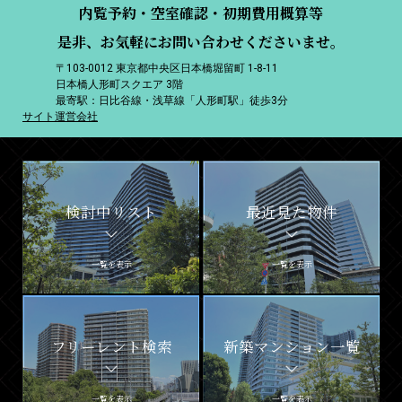
内覧予約・空室確認・初期費用概算等
是非、お気軽にお問い合わせくださいませ。
〒103-0012 東京都中央区日本橋堀留町 1-8-11
日本橋人形町スクエア 3階
最寄駅：日比谷線・浅草線「人形町駅」徒歩3分
サイト運営会社
検討中リスト
最近見た物件
一覧を表示
一覧を表示
フリーレント検索
新築マンション一覧
一覧を表示
一覧を表示