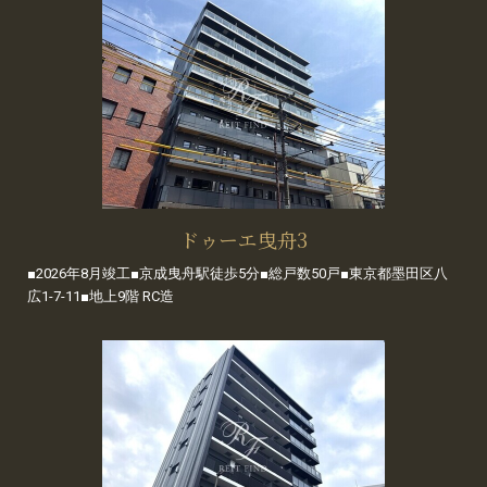
ドゥーエ曳舟3
■2026年8月竣工■京成曳舟駅徒歩5分■総戸数50戸■東京都墨田区八
広1-7-11■地上9階 RC造