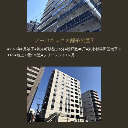
アーバネックス錦糸公園3
■2026年6月竣工■錦糸町駅徒歩6分■総戸数40戸■東京都墨田区太平3-
11-9■地上11階 RC造■フリーレント1ヶ月