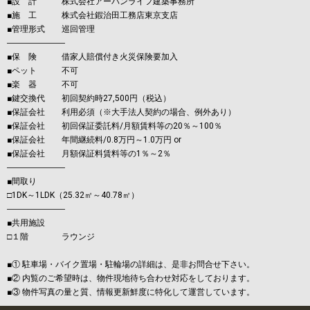
■設 計 株式会社アーバンライフ建築事務所
■施 工 株式会社鍜治田工務店東京支店
■管理形式 巡回管理
―――――――
■保 険 借家人賠償付き火災保険要加入
■ペット 不可
■楽 器 不可
■鍵交換代 初回契約時27,500円（税込）
■保証会社 利用必須（※大手法人契約の場合、例外あり）
■保証会社 初回保証委託料/月額賃料等の20％～100％
■保証会社 年間継続料/0.8万円～1.0万円 or
■保証会社 月額保証料賃料等の1％～2％
―――――――
■間取り
□1DK～1LDK（25.32㎡～40.78㎡）
―――――――
■共用施設
□１階 ラウンジ
■① 駐車場・バイク置場・駐輪場の詳細は、是非お問合せ下さい。
■② 内覧のご希望時は、物件現地待ち合わせ対応をしております。
■③ 物件写真の量と質、情報更新鮮度に特化して運営しています。