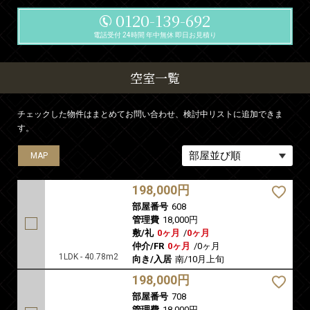
0120-139-692
電話受付 24時間 年中無休 即日お見積り
空室一覧
チェックした物件はまとめてお問い合わせ、検討中リストに追加できま
す。
MAP
MAP
MAP
198,000円
部屋番号
608
管理費
18,000円
敷/礼
0ヶ月
/
0ヶ月
仲介/FR
0ヶ月
/
0ヶ月
1LDK - 40.78m2
向き/入居
南/10月上旬
198,000円
部屋番号
708
管理費
18,000円