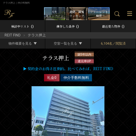
テラス押上｜仲介料無料
5大
週間／閲覧
フリーレント
キャンペーン
ランキング
検索
0
0
0
検討中リスト
保存した条件
最近見た物件
REIT FIND
テラス押上
物件概要を見る
空室一覧を見る
6,104名／閲覧済
築5年以内
テラス押上
還元率UP
▶ 契約金のお得さ圧倒的。比べてみれば、REIT FIND
礼金0
仲介手数料無料