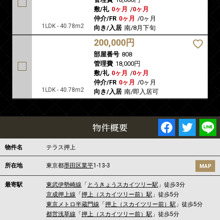
敷/礼
0ヶ月
/
0ヶ月
仲介/FR
0ヶ月
/
0ヶ月
1LDK - 40.78m2
向き/入居
南/8月下旬
200,000円
部屋番号
808
管理費
18,000円
敷/礼
0ヶ月
/
0ヶ月
仲介/FR
0ヶ月
/
0ヶ月
1LDK - 40.78m2
向き/入居
南/即入居可
物件概要
物件名
テラス押上
所在地
東京都
墨田区
業平
1-13-3
MAP
最寄駅
東武伊勢崎線
「
とうきょうスカイツリー駅
」徒歩3分
京成押上線
「
押上（スカイツリー前）駅
」徒歩5分
東京メトロ半蔵門線
「
押上（スカイツリー前）駅
」徒歩5分
都営浅草線
「
押上（スカイツリー前）駅
」徒歩5分