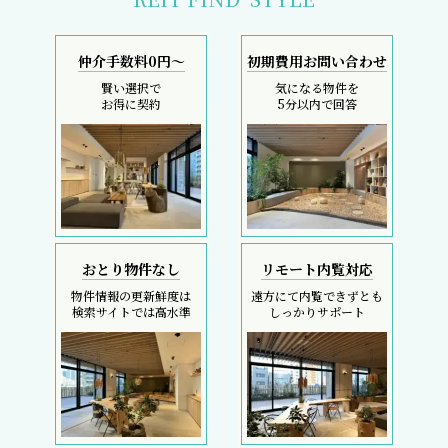
仲介手数料0円～
初期費用お問い合わせ
賢い選択で
気になる物件を
お得に契約
5分以内で回答
おとり物件なし
リモート内覧対応
物件情報の更新鮮度は
遠方にて内覧できずとも
検索サイトでは高水準
しっかりサポート
採寸サービス
スマホで完結
申込後は当社スタッフが
内覧現地待ち合わせ