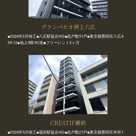
グランパセオ押上八広
■2026年3月竣工■八広駅徒歩9分■総戸数51戸■東京都墨田区八広4-
39-12■地上9階 RC造■フリーレント2ヶ月
CREATIF蔵前
■2026年5月竣工■蔵前駅徒歩4分■総戸数27戸■東京都墨田区本所1-