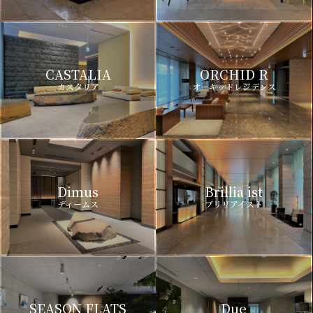
CASTALIA
ORCHID R
カスタリア
オーキッドレジデンス
Dimus
Brillia ist
ディームス
ブリリアイスト
SEASON FLATS
Due