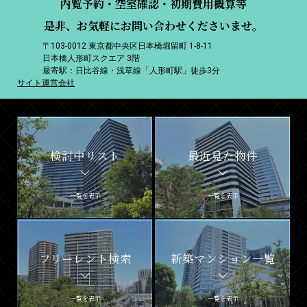
内覧予約・空室確認・初期費用概算等
是非、お気軽にお問い合わせくださいませ。
〒103-0012 東京都中央区日本橋堀留町 1-8-11
日本橋人形町スクエア 3階
最寄駅：日比谷線・浅草線「人形町駅」徒歩3分
サイト運営会社
検討中リスト
最近見た物件
一覧を表示
一覧を表示
フリーレント検索
新築マンション一覧
一覧を表示
一覧を表示