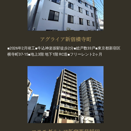
アグライア新宿横寺町
■2026年2月竣工■牛込神楽坂駅徒歩2分■総戸数33戸■東京都新宿区
横寺町37-15■地上3階 地下1階 RC造■フリーレント2ヶ月