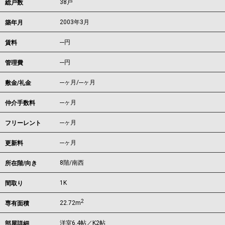
38戸
総戸数
2003年3月
築年月
---
円
賃料
---円
管理費
---ヶ月
/
---ヶ月
敷金/礼金
---ヶ月
仲介手数料
---ヶ月
フリーレント
---ヶ月
更新料
8階/南西
所在階/向き
1K
間取り
2
22.72m
専有面積
洋室6.4帖／K2帖
部屋詳細