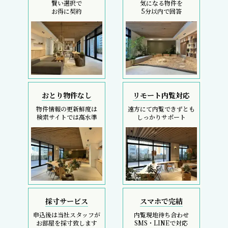
賢い選択で
気になる物件を
お得に契約
5分以内で回答
おとり物件なし
リモート内覧対応
物件情報の更新鮮度は
遠方にて内覧できずとも
検索サイトでは高水準
しっかりサポート
採寸サービス
スマホで完結
申込後は当社スタッフが
内覧現地待ち合わせ
お部屋を採寸致します
SMS・LINEで対応