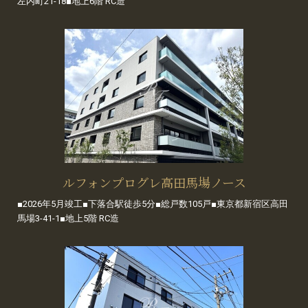
左内町21-18■地上6階 RC造
ルフォンプログレ高田馬場ノース
■2026年5月竣工■下落合駅徒歩5分■総戸数105戸■東京都新宿区高田
馬場3-41-1■地上5階 RC造