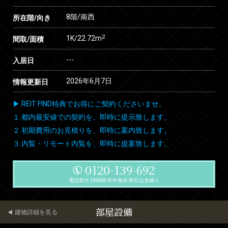
8階/南西
所在階/向き
2
1K/22.72m
間取/面積
---
入居日
2026年6月7日
情報更新日
▶ REIT FIND特典でお得にご契約くださいませ。
１.都内最安値での契約を、即時に提示致します。
２.初期費用のお見積りを、即時に案内致します。
３.内覧・リモート内覧を、即時に提案致します。
0120-139-692
電話受付 24時間 年中無休 即日お見積り
部屋設備
建物詳細を見る