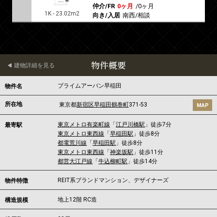
仲介/FR
0ヶ月
/
0ヶ月
1K - 23.02m2
向き/入居
南西/相談
物件概要
建物詳細を見る
プライムアーバン早稲田
物件名
所在地
東京都
新宿区
早稲田鶴巻町
371-53
MAP
東京メトロ有楽町線
「
江戸川橋駅
」徒歩7分
最寄駅
東京メトロ東西線
「
早稲田駅
」徒歩8分
都電荒川線
「
早稲田駅
」徒歩8分
東京メトロ東西線
「
神楽坂駅
」徒歩11分
都営大江戸線
「
牛込柳町駅
」徒歩14分
REIT系ブランドマンション、デザイナーズ
物件特徴
地上12階 RC造
構造規模