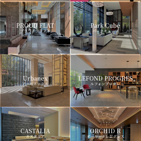
PROUD FLAT
Park Cube
プラウドフラット
パークキューブ
Urbanex
LEFOND PROGRES
アーバネックス
ルフォンプログレ
CASTALIA
ORCHID R
カスタリア
オーキッドレジデンス