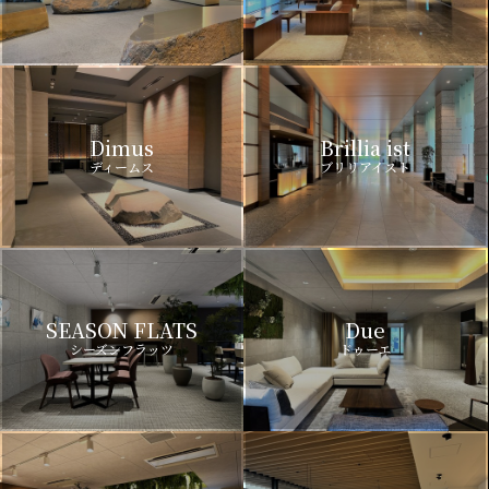
Dimus
Brillia ist
ディームス
ブリリアイスト
SEASON FLATS
Due
シーズンフラッツ
ドゥーエ