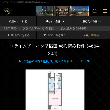
プライムアーバン早稲田 8階 成約済み物件 4664-803
5大
週間／閲覧
フリーレント
キャンペーン
ランキング
検索
0
0
0
検討中リスト
保存した条件
最近見た物件
REIT FIND
プライムアーバン早稲田
成約済み (4664-803)
建物詳細を見る
空室一覧を見る
4名／閲覧済
プライムアーバン早稲田 成約済み物件 (4664-
803)
▶ 契約金のお得さ圧倒的。比べてみれば、REIT FIND