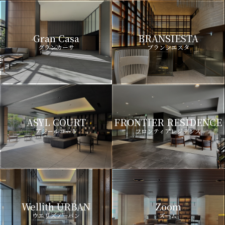
Gran Casa
BRANSIESTA
グランカーサ
ブランシエスタ
ASYL COURT
FRONTIER RESIDENCE
アジールコート
フロンティアレジデンス
Wellith URBAN
Zoom
ウエリスアーバン
ズーム