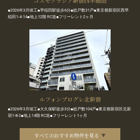
コスモグラシア新宿西早稲田
■2026年3月竣工■早稲田駅徒歩6分■総戸数31戸■東京都新宿区西早
稲田1-4-14■地上12階 RC造■フリーレント2ヶ月
ルフォンプログレ北新宿
■2026年3月竣工■大久保駅徒歩3分■総戸数104戸■東京都新宿区北新
宿1-8-2■地上14階 RC造■フリーレント1ヶ月
すべてのおすすめ物件を見る