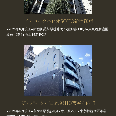
ザ・パークハビオSOHO新宿御苑
■2026年8月竣工■新宿御苑前駅徒歩3分■総戸数110戸■東京都新宿区
新宿1-35-1■地上15階 RC造
ザ・パークハビオSOHO市谷左内町
■2026年5月竣工■市ケ谷駅徒歩3分■総戸数72戸■東京都新宿区市谷