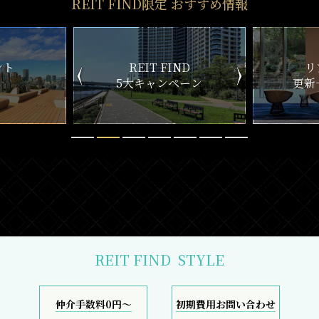
REIT FIND限定 おすすめ情報
ND
リアルタイム
新
ペーン
更新一覧チェック
REIT FIND
STYLE
仲介手数料0円～
初期費用お問い合わせ