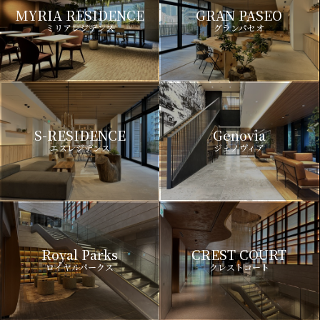
MYRIA RESIDENCE
GRAN PASEO
ミリアレジデンス
グランパセオ
S-RESIDENCE
Genovia
エスレジデンス
ジェノヴィア
Royal Parks
CREST COURT
ロイヤルパークス
クレストコート