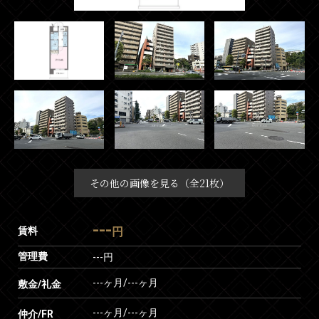
その他の画像を見る（全21枚）
---
賃料
円
管理費
---円
---ヶ月
/
---ヶ月
敷金/礼金
---ヶ月
/
---ヶ月
仲介/FR