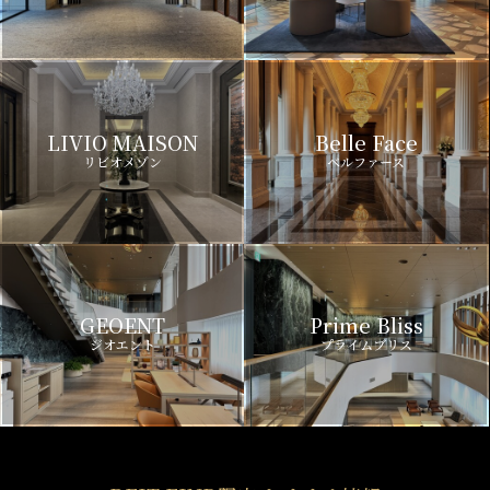
LIVIO MAISON
Belle Face
リビオメゾン
ベルファース
GEOENT
Prime Bliss
ジオエント
プライムブリス