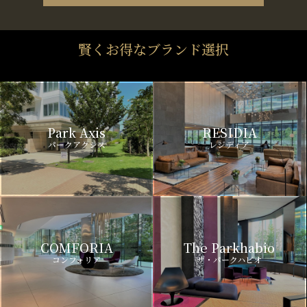
賢くお得なブランド選択
Park Axis
RESIDIA
パークアクシス
レジディア
COMFORIA
The Parkhabio
コンフォリア
ザ・パークハビオ