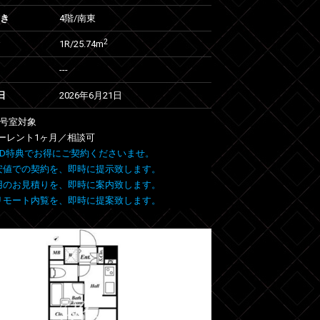
向き
4階/南東
2
1R/25.74m
---
日
2026年6月21日
18号室対象
ーレント1ヶ月／相談可
 FIND特典でお得にご契約くださいませ。
安値での契約を、即時に提示致します。
用のお見積りを、即時に案内致します。
リモート内覧を、即時に提案致します。