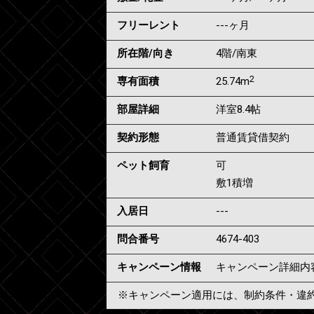
フリーレント
---ヶ月
所在階/向き
4階/南東
2
専有面積
25.74m
部屋詳細
洋室8.4帖
契約形態
普通賃貸借契約
ペット飼育
可
敷1積増
入居日
---
問合番号
4674-403
キャンペーン情報
キャンペーン詳細内
※キャンペーン適用には、制約条件・違