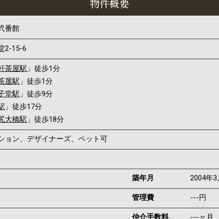
物件概要
弐番館
堂
2-15-6
軒茶屋駅
」徒歩1分
茶屋駅
」徒歩1分
子堂駅
」徒歩9分
駅
」徒歩17分
尻大橋駅
」徒歩18分
ンション、デザイナーズ、ペット可
築年月
2004年
管理費
---円
仲介手数料
---ヶ月