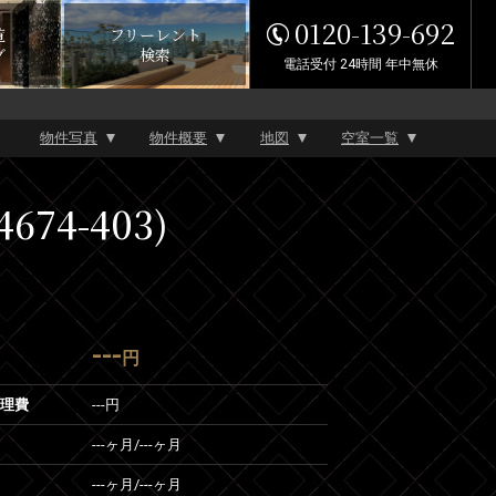
0120-139-692
覧
フリーレント
グ
検索
電話受付 24時間 年中無休
物件写真
物件概要
地図
空室一覧
74-403)
---
円
管理費
---円
---ヶ月
/
---ヶ月
---ヶ月
/
---ヶ月