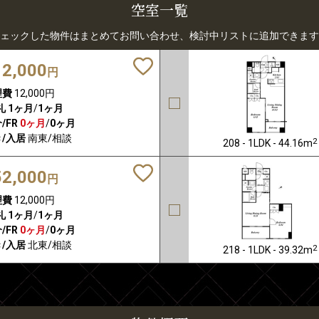
空室一覧
ェックした物件はまとめてお問い合わせ、検討中リストに追加できます
12,000
円
理費
12,000円
礼
1ヶ月
/
1ヶ月
/FR
0ヶ月
/
0ヶ月
/入居
南東/相談
2
208 - 1LDK - 44.16m
52,000
円
理費
12,000円
礼
1ヶ月
/
1ヶ月
/FR
0ヶ月
/
0ヶ月
/入居
北東/相談
2
218 - 1LDK - 39.32m