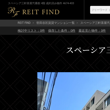
スペーシア三軒茶屋弐番館 4階 成約済み物件 4674-403
REIT FIND
世田谷区賃貸マンション一覧
スペーシア三軒茶屋弐
検討中リスト：
0
件
保存した条件：
0
件
最近見た物件：
0
件
スペーシア三