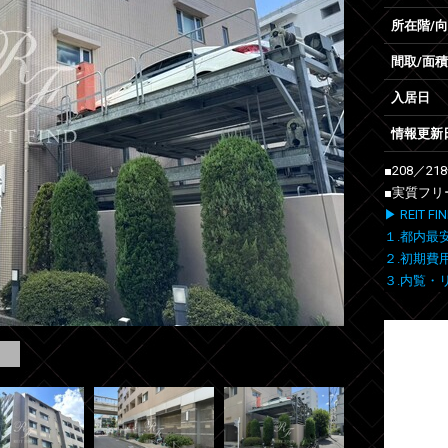
所在階/
間取/面積
入居日
情報更新
■208／2
■実質フリ
▶ REIT
１.都内最
２.初期費
３.内覧・