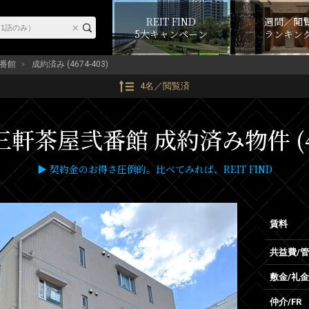
REIT FIND
週間／閲
5大キャンペーン
ランキン
番館
成約済み (4674-403)
4名／閲覧済
軒茶屋弐番館 成約済み物件 (46
▶ 契約金のお得さ圧倒的。比べてみれば、REIT FIND
賃料
共益費/
敷金/礼金
仲介/FR