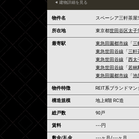
建物詳細を見る
物件名
スペーシア三軒茶屋
所在地
東京都
世田谷区
太子
最寄駅
東急田園都市線
「
三
東急世田谷線
「
三軒
東急世田谷線
「
西太
東急世田谷線
「
若林
東急田園都市線
「
池
物件特徴
REIT系ブランドマ
構造規模
地上8階 RC造
総戸数
90戸
賃料
---
円
敷金/礼金
---ヶ月
/
---ヶ月