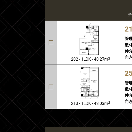
チ
2
管
敷/
仲介
向き
2
202 - 1LDK - 40.27m
2
管
敷/
仲介
向き
2
213 - 1LDK - 48.03m