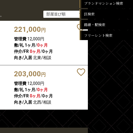
ブランドマンション検索
区検索
。
路線・駅検索
221,000
円
フリーレント検索
管理費
12,000円
敷/礼
1ヶ月
/
0ヶ月
仲介/FR
0ヶ月
/
0ヶ月
向き/入居
北東/相談
203,000
円
管理費
12,000円
敷/礼
1ヶ月
/
0ヶ月
仲介/FR
0ヶ月
/
0ヶ月
向き/入居
北西/相談