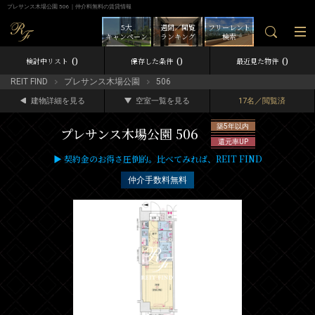
プレサンス木場公園 506｜仲介料無料の賃貸情報
5大
週間／閲覧
フリーレント
キャンペーン
ランキング
検索
0
0
0
検討中リスト
保存した条件
最近見た物件
REIT FIND
プレサンス木場公園
506
建物詳細を見る
空室一覧を見る
17名／閲覧済
築5年以内
プレサンス木場公園 506
還元率UP
▶ 契約金のお得さ圧倒的。比べてみれば、REIT FIND
仲介手数料無料