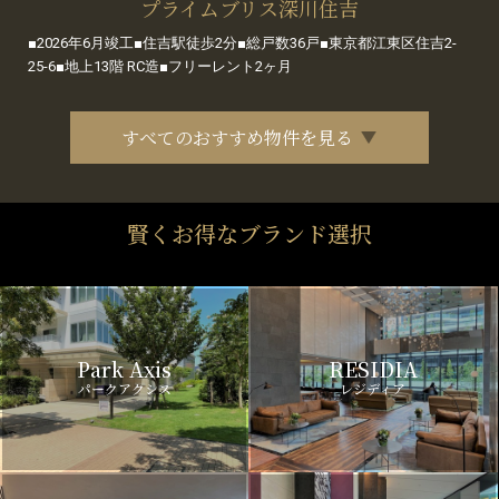
プライムブリス深川住吉
■2026年6月竣工■住吉駅徒歩2分■総戸数36戸■東京都江東区住吉2-
25-6■地上13階 RC造■フリーレント2ヶ月
すべてのおすすめ物件を見る
賢くお得なブランド選択
Park Axis
RESIDIA
パークアクシス
レジディア