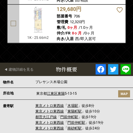
向き/入居
西/相談
129,680円
部屋番号
706
管理費
12,320円
敷/礼
0ヶ月
/
1.0ヶ月
仲介/FR
0ヶ月
/
0ヶ月
1K - 25.66m2
向き/入居
西/即入居可
物件概要
建物詳細を見る
プレサンス木場公園
物件名
所在地
東京都
江東区
東陽
5-13-15
MAP
東京メトロ東西線
「
木場駅
」徒歩8分
最寄駅
東京メトロ東西線
「
東陽町駅
」徒歩10分
都営大江戸線
「
門前仲町駅
」徒歩19分
東京メトロ東西線
「
門前仲町駅
」徒歩19分
東京メトロ東西線
「
南砂町駅
」徒歩24分