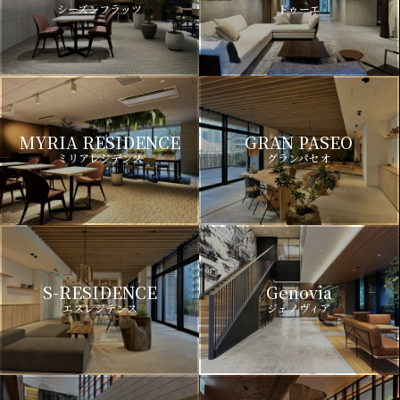
シーズンフラッツ
ドゥーエ
MYRIA RESIDENCE
GRAN PASEO
ミリアレジデンス
グランパセオ
S-RESIDENCE
Genovia
エスレジデンス
ジェノヴィア