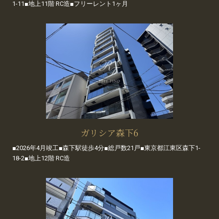
1-11■地上11階 RC造■フリーレント1ヶ月
ガリシア森下6
■2026年4月竣工■森下駅徒歩4分■総戸数21戸■東京都江東区森下1-
18-2■地上12階 RC造