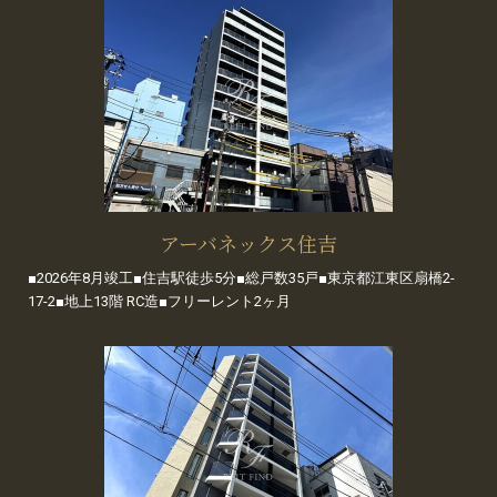
アーバネックス住吉
■2026年8月竣工■住吉駅徒歩5分■総戸数35戸■東京都江東区扇橋2-
17-2■地上13階 RC造■フリーレント2ヶ月