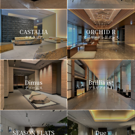
CASTALIA
ORCHID R
カスタリア
オーキッドレジデンス
Dimus
Brillia ist
ディームス
ブリリアイスト
SEASON FLATS
Due