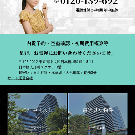
0120-139-692
電話受付 24時間 年中無休
内覧予約・空室確認・初期費用概算等
是非、お気軽にお問い合わせくださいませ。
〒103-0012 東京都中央区日本橋堀留町 1-8-11
日本橋人形町スクエア 3階
最寄駅：日比谷線・浅草線「人形町駅」徒歩3分
サイト運営会社
検討中リスト
最近見た物件
一覧を表示
一覧を表示