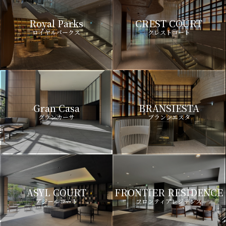
Royal Parks
CREST COURT
ロイヤルパークス
クレストコート
Gran Casa
BRANSIESTA
グランカーサ
ブランシエスタ
ASYL COURT
FRONTIER RESIDENCE
アジールコート
フロンティアレジデンス