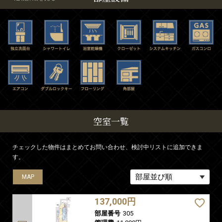
空室一覧
チェックした物件はまとめてお問い合わせ、検討中リストに追加できま
す。
MAP
MAP
MAP
MAP
MAP
137,000円
部屋番号
305