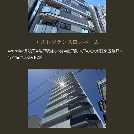
エスレジデンス亀戸バーム
■2026年5月竣工■亀戸駅徒歩6分■総戸数19戸■東京都江東区亀戸6-
43-11■地上6階 RC造