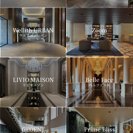
Wellith URBAN
Zoom
ウエリスアーバン
ズーム
LIVIO MAISON
Belle Face
リビオメゾン
ベルファース
GEOENT
Prime Bliss