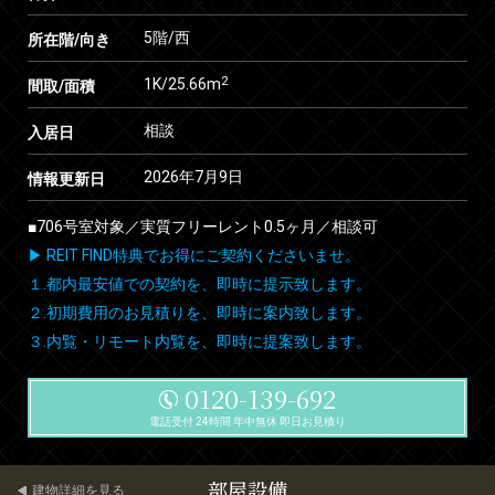
5階/西
所在階/向き
2
1K/25.66m
間取/面積
相談
入居日
2026年7月9日
情報更新日
■706号室対象／実質フリーレント0.5ヶ月／相談可
▶ REIT FIND特典でお得にご契約くださいませ。
１.都内最安値での契約を、即時に提示致します。
２.初期費用のお見積りを、即時に案内致します。
３.内覧・リモート内覧を、即時に提案致します。
0120-139-692
電話受付 24時間 年中無休 即日お見積り
部屋設備
建物詳細を見る