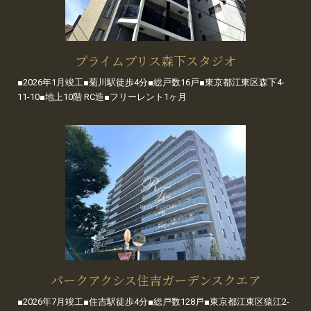
プライムブリス森下スタジオ
■2026年1月竣工■菊川駅徒歩4分■総戸数16戸■東京都江東区森下4-
11-10■地上10階 RC造■フリーレント1ヶ月
パークアクシス住吉ガーデンスクエア
■2026年7月竣工■住吉駅徒歩4分■総戸数128戸■東京都江東区猿江2-