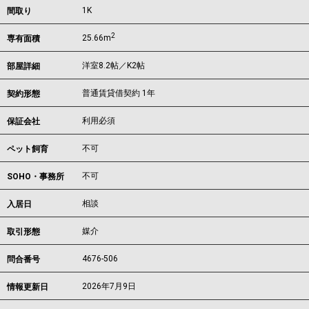
1K
間取り
2
25.66m
専有面積
洋室8.2帖／K2帖
部屋詳細
普通賃貸借契約 1年
契約形態
利用必須
保証会社
不可
ペット飼育
不可
SOHO・事務所
相談
入居日
媒介
取引形態
4676-506
問合番号
2026年7月9日
情報更新日