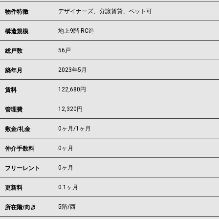
デザイナーズ、分譲賃貸、ペット可
物件特徴
地上9階 RC造
構造規模
56戸
総戸数
2023年5月
築年月
122,680
円
賃料
12,320円
管理費
0ヶ月
/
1ヶ月
敷金/礼金
0ヶ月
仲介手数料
0ヶ月
フリーレント
0.1ヶ月
更新料
5階/西
所在階/向き