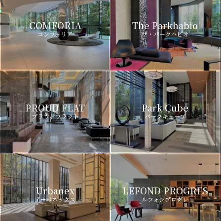
COMFORIA
The Parkhabio
コンフォリア
ザ・パークハビオ
PROUD FLAT
Park Cube
プラウドフラット
パークキューブ
Urbanex
LEFOND PROGRES
アーバネックス
ルフォンプログレ