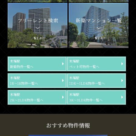
フリーレント検索
新築マンション一覧
一覧を表示
一覧を表示
木場駅
木場駅
新築物件一覧へ
ペット可物件一覧へ
木場駅
木場駅
1R～1K物件一覧へ
1DK～1LDK物件一覧へ
木場駅
木場駅
2K～2LDK物件一覧へ
3K～3LDK物件一覧へ
おすすめ物件情報