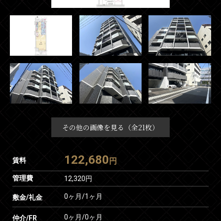
その他の画像を見る（全21枚）
122,680
賃料
円
管理費
12,320円
0ヶ月
/
1ヶ月
敷金/礼金
0ヶ月
/
0ヶ月
仲介/FR