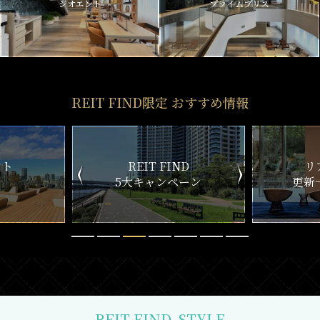
ジオエント
プライムブリス
REIT FIND限定 おすすめ情報
ND
リアルタイム
新
ペーン
更新一覧チェック
REIT FIND
STYLE