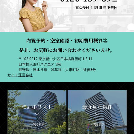
電話受付 24時間 年中無休
内覧予約・空室確認・初期費用概算等
是非、お気軽にお問い合わせくださいませ。
〒103-0012 東京都中央区日本橋堀留町 1-8-11
日本橋人形町スクエア 3階
最寄駅：日比谷線・浅草線「人形町駅」徒歩3分
サイト運営会社
検討中リスト
最近見た物件
一覧を表示
一覧を表示