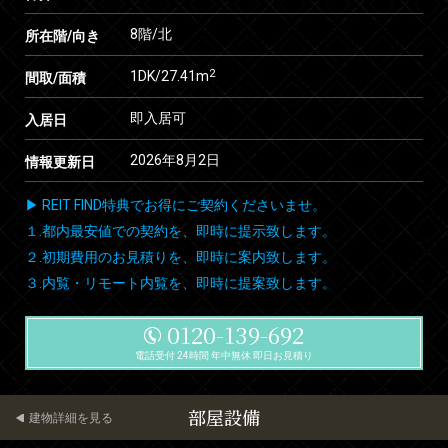
8階/北
所在階/向き
2
1DK/27.41m
間取/面積
即入居可
入居日
2026年8月2日
情報更新日
▶ REIT FIND特典でお得にご契約くださいませ。
１.都内最安値での契約を、即時に提示致します。
２.初期費用のお見積りを、即時に案内致します。
３.内覧・リモート内覧を、即時に提案致します。
0120-139-692
電話受付 24時間 年中無休 即日お見積り
部屋設備
建物詳細を見る