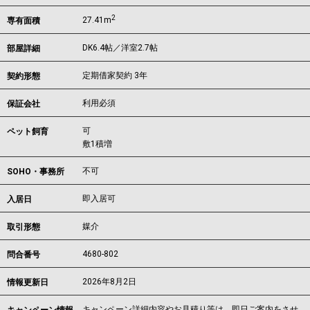
2
27.41m
専有面積
DK6.4帖／洋室2.7帖
部屋詳細
定期借家契約 3年
契約形態
利用必須
保証会社
可
ペット飼育
敷1積増
不可
SOHO・事務所
即入居可
入居日
媒介
取引形態
4680-802
問合番号
2026年8月2日
情報更新日
キャンペーン詳細内容やお見積り等は、即日ご案内をさせ