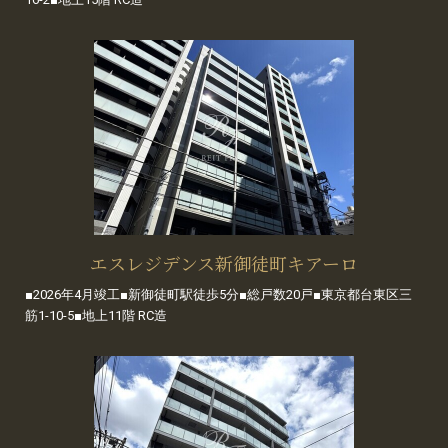
エスレジデンス新御徒町キアーロ
■2026年4月竣工■新御徒町駅徒歩5分■総戸数20戸■東京都台東区三
筋1-10-5■地上11階 RC造