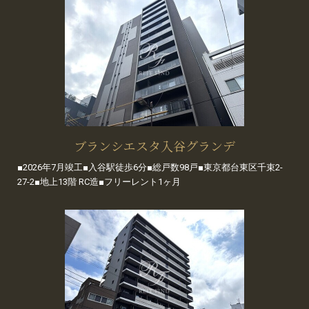
ブランシエスタ入谷グランデ
■2026年7月竣工■入谷駅徒歩6分■総戸数98戸■東京都台東区千束2-
27-2■地上13階 RC造■フリーレント1ヶ月