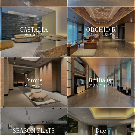
CASTALIA
ORCHID R
カスタリア
オーキッドレジデンス
Dimus
Brillia ist
ディームス
ブリリアイスト
SEASON FLATS
Due