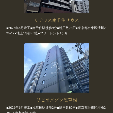
リテラス南千住サウス
■2026年6月竣工■南千住駅徒歩9分■総戸数78戸■東京都台東区清川2-
25-12■地上11階 RC造■フリーレント1ヶ月
リビオメゾン浅草橋
■2026年6月竣工■浅草橋駅徒歩2分■総戸数80戸■東京都台東区柳橋2-
16-2■地上15階 RC造