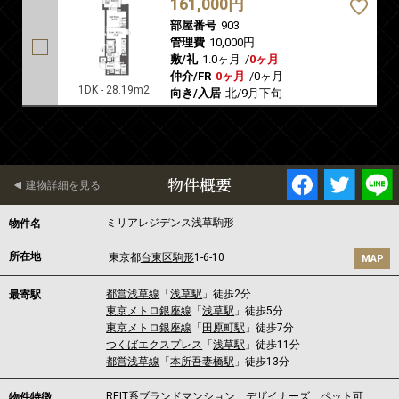
161,000円
部屋番号
903
管理費
10,000円
敷/礼
1.0ヶ月
/
0ヶ月
仲介/FR
0ヶ月
/
0ヶ月
1DK - 28.19m2
向き/入居
北/9月下旬
物件概要
建物詳細を見る
ミリアレジデンス浅草駒形
物件名
所在地
東京都
台東区
駒形
1-6-10
MAP
都営浅草線
「
浅草駅
」徒歩2分
最寄駅
東京メトロ銀座線
「
浅草駅
」徒歩5分
東京メトロ銀座線
「
田原町駅
」徒歩7分
つくばエクスプレス
「
浅草駅
」徒歩11分
都営浅草線
「
本所吾妻橋駅
」徒歩13分
REIT系ブランドマンション、デザイナーズ、ペット可
物件特徴