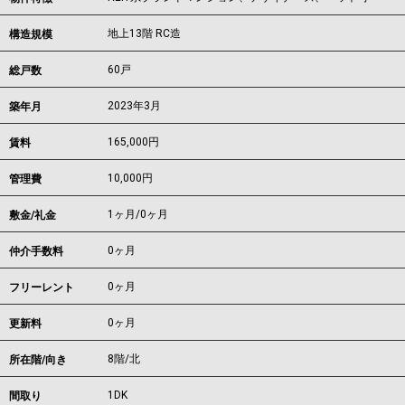
地上13階 RC造
構造規模
60戸
総戸数
2023年3月
築年月
165,000
円
賃料
10,000円
管理費
1ヶ月
/
0ヶ月
敷金/礼金
0ヶ月
仲介手数料
0ヶ月
フリーレント
0ヶ月
更新料
8階/北
所在階/向き
1DK
間取り