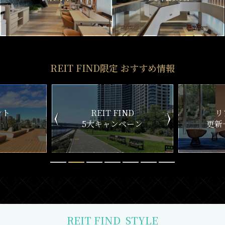
REIT FIND限定 おすすめ情報
ND
リアルタイム
新
ペーン
更新一覧チェック
REIT FIND
STYLE