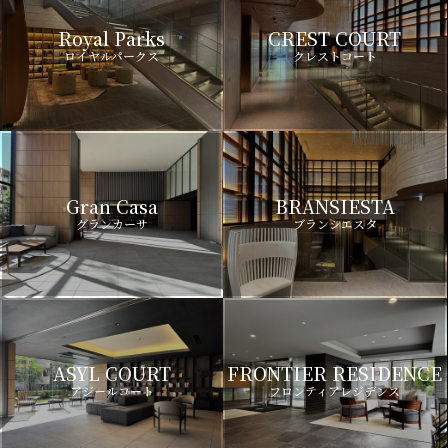
Royal Parks
CREST COURT
ロイヤルパークス
クレストコート
Gran Casa
BRANSIESTA
グランカーサ
ブランシエスタ
ASYL COURT
FRONTIER RESIDENCE
アジールコート
フロンティアレジデンス