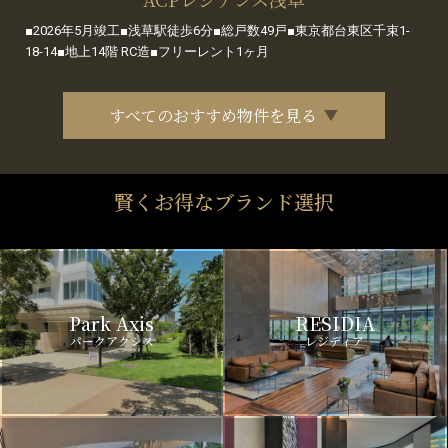
■2026年5月竣工■浅草駅徒歩6分■総戸数49戸■東京都台東区千束1-
18-14■地上14階 RC造■フリーレント1ヶ月
すべてのおすすめ物件を見る
賢くお得なブランド選択
Park Axis
RESIDIA
パークアクシス
レジディア