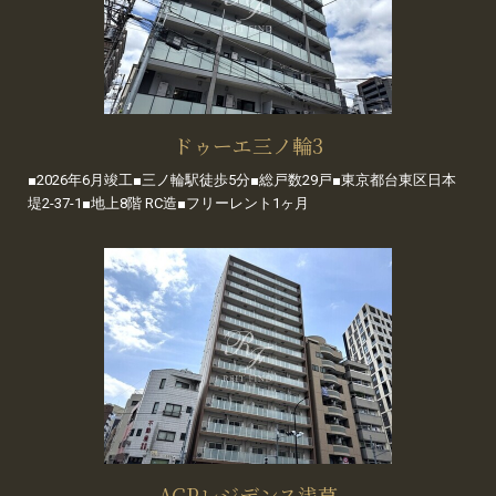
ドゥーエ三ノ輪3
■2026年6月竣工■三ノ輪駅徒歩5分■総戸数29戸■東京都台東区日本
堤2-37-1■地上8階 RC造■フリーレント1ヶ月
ACPレジデンス浅草