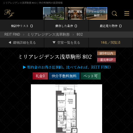
ミリアレジデンス浅草駒形 802｜仲介料無料の賃貸情報
5大
週間／閲覧
フリーレント
キャンペーン
ランキング
検索
0
0
0
検討中リスト
保存した条件
最近見た物件
REIT FIND
ミリアレジデンス浅草駒形
802
建物詳細を見る
空室一覧を見る
18名／閲覧済
築5年以内
ミリアレジデンス浅草駒形 802
還元率UP
▶ 契約金のお得さ圧倒的。比べてみれば、REIT FIND
礼金0
仲介手数料無料
ペット可