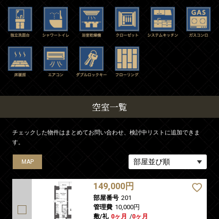
空室一覧
チェックした物件はまとめてお問い合わせ、検討中リストに追加できま
す。
MAP
MAP
MAP
MAP
MAP
149,000円
部屋番号
201
管理費
10,000円
敷/礼
0ヶ月
/
0ヶ月