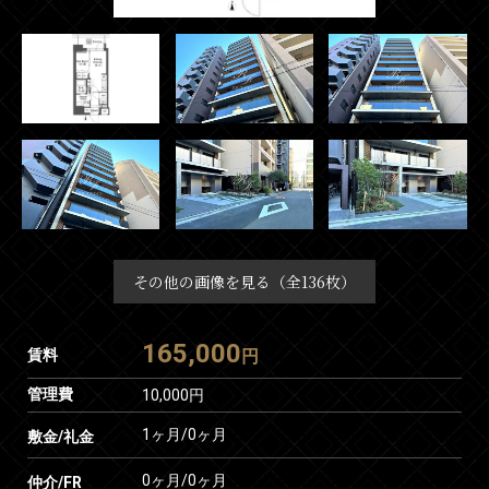
その他の画像を見る（全136枚）
165,000
賃料
円
管理費
10,000円
1ヶ月
/
0ヶ月
敷金/礼金
0ヶ月
/
0ヶ月
仲介/FR