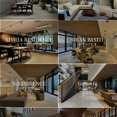
シーズンフラッツ
ドゥーエ
MYRIA RESIDENCE
GRAN PASEO
ミリアレジデンス
グランパセオ
S-RESIDENCE
Genovia
エスレジデンス
ジェノヴィア