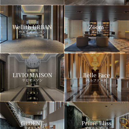
Wellith URBAN
Zoom
ウエリスアーバン
ズーム
LIVIO MAISON
Belle Face
リビオメゾン
ベルファース
GEOENT
Prime Bliss
ジオエント
プライムブリス