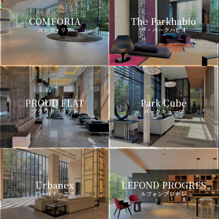
COMFORIA
The Parkhabio
コンフォリア
ザ・パークハビオ
PROUD FLAT
Park Cube
プラウドフラット
パークキューブ
Urbanex
LEFOND PROGRES
アーバネックス
ルフォンプログレ