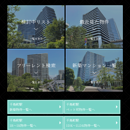
検討中リスト
最近見た物件
一覧を表示
一覧を表示
フリーレント検索
新築マンション一覧
一覧を表示
一覧を表示
千鳥町駅
千鳥町駅
新築物件一覧へ
ペット可物件一覧へ
千鳥町駅
千鳥町駅
1R～1K物件一覧へ
1DK～1LDK物件一覧へ