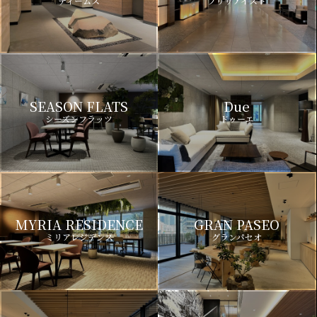
ディームス
ブリリアイスト
SEASON FLATS
Due
シーズンフラッツ
ドゥーエ
MYRIA RESIDENCE
GRAN PASEO
ミリアレジデンス
グランパセオ