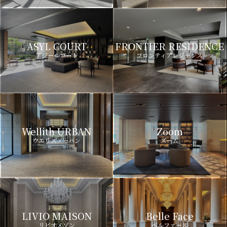
ASYL COURT
FRONTIER RESIDENCE
アジールコート
フロンティアレジデンス
Wellith URBAN
Zoom
ウエリスアーバン
ズーム
LIVIO MAISON
Belle Face
リビオメゾン
ベルファース