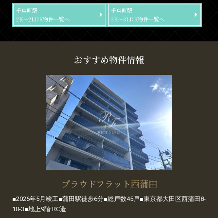
千鳥町駅
千鳥町駅
2K～2LDK物件一覧へ
3K～3LDK物件一覧へ
おすすめ物件情報
プラウドフラット西蒲田
■2026年5月竣工■蒲田駅徒歩6分■総戸数45戸■東京都大田区西蒲田8-
10-3■地上9階 RC造