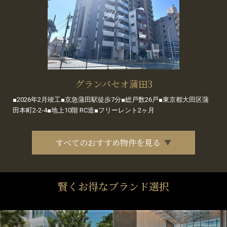
グランパセオ蒲田3
■2026年2月竣工■京急蒲田駅徒歩7分■総戸数26戸■東京都大田区蒲
田本町2-2-4■地上10階 RC造■フリーレント2ヶ月
すべてのおすすめ物件を見る
賢くお得なブランド選択