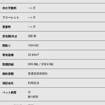
---ヶ月
仲介手数料
---ヶ月
フリーレント
---ヶ月
更新料
2階/東
所在階/向き
1DK+SIC
間取り
2
25.83m
専有面積
DK5.8帖／洋室4.5帖
部屋詳細
普通賃貸借契約
契約形態
利用必須
保証会社
可
ペット飼育
敷1積増