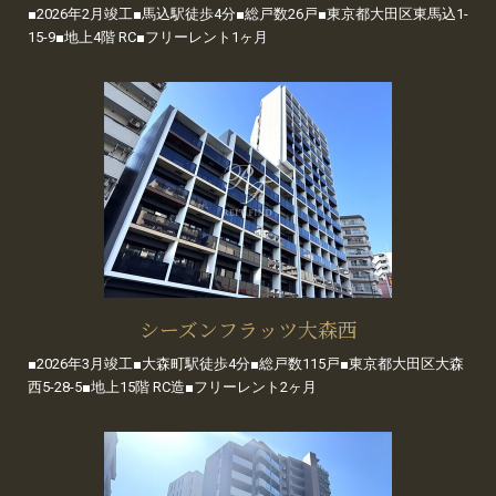
■2026年2月竣工■馬込駅徒歩4分■総戸数26戸■東京都大田区東馬込1-
15-9■地上4階 RC■フリーレント1ヶ月
シーズンフラッツ大森西
■2026年3月竣工■大森町駅徒歩4分■総戸数115戸■東京都大田区大森
西5-28-5■地上15階 RC造■フリーレント2ヶ月