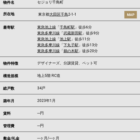
セジョリ千鳥町
物件名
所在地
東京都
大田区
千鳥
2-1-1
MAP
東急池上線
「
千鳥町駅
」徒歩6分
最寄駅
東急多摩川線
「
武蔵新田駅
」徒歩9分
東急池上線
「
池上駅
」徒歩11分
東急多摩川線
「
下丸子駅
」徒歩13分
東急多摩川線
「
鵜の木駅
」徒歩20分
デザイナーズ、分譲賃貸、ペット可
物件特徴
地上5階 RC造
構造規模
34戸
総戸数
2023年1月
築年月
---
円
賃料
---円
管理費
---ヶ月
/
---ヶ月
敷金/礼金