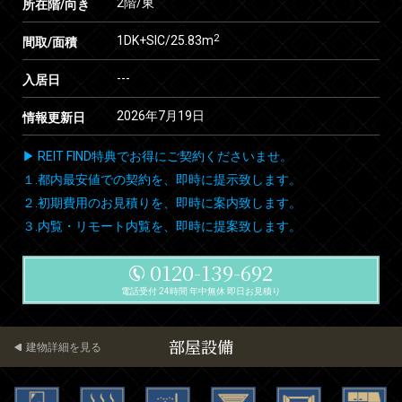
2階/東
所在階/向き
2
1DK+SIC/25.83m
間取/面積
---
入居日
2026年7月19日
情報更新日
▶ REIT FIND特典でお得にご契約くださいませ。
１.都内最安値での契約を、即時に提示致します。
２.初期費用のお見積りを、即時に案内致します。
３.内覧・リモート内覧を、即時に提案致します。
0120-139-692
電話受付 24時間 年中無休 即日お見積り
部屋設備
建物詳細を見る