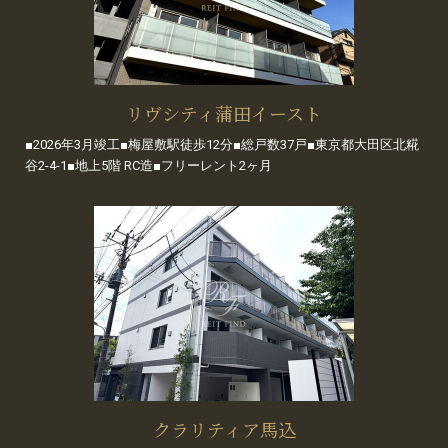
リヴシティ蒲田イースト
■2026年3月竣工■梅屋敷駅徒歩12分■総戸数37戸■東京都大田区北糀
谷2-4-1■地上5階 RC造■フリーレント2ヶ月
クラリティア馬込