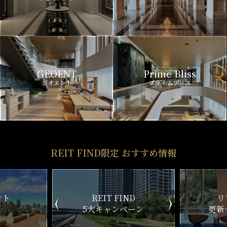
GEOENT
Prime Bliss
ジオエント
プライムブリス
REIT FIND限定 おすすめ情報
ND
リアルタイム
新
ペーン
更新一覧チェック