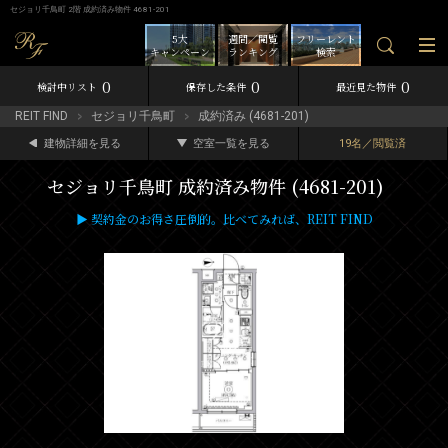
セジョリ千鳥町 2階 成約済み物件 4681-201
5大
週間／閲覧
フリーレント
キャンペーン
ランキング
検索
0
0
0
検討中リスト
保存した条件
最近見た物件
REIT FIND
セジョリ千鳥町
成約済み (4681-201)
建物詳細を見る
空室一覧を見る
19名／閲覧済
セジョリ千鳥町 成約済み物件 (4681-201)
▶ 契約金のお得さ圧倒的。比べてみれば、REIT FIND