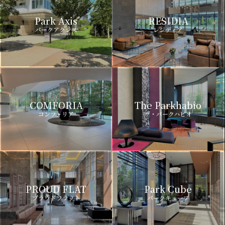
Park Axis
RESIDIA
パークアクシス
レジディア
COMFORIA
The Parkhabio
コンフォリア
ザ・パークハビオ
PROUD FLAT
Park Cube
プラウドフラット
パークキューブ