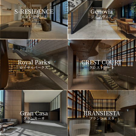
S-RESIDENCE
Genovia
エスレジデンス
ジェノヴィア
Royal Parks
CREST COURT
ロイヤルパークス
クレストコート
Gran Casa
BRANSIESTA
グランカーサ
ブランシエスタ