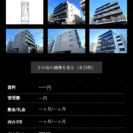
その他の画像を見る（全24枚）
---
賃料
円
管理費
---円
---ヶ月
/
---ヶ月
敷金/礼金
---ヶ月
/
---ヶ月
仲介/FR