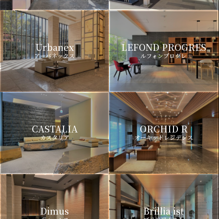
Urbanex
LEFOND PROGRES
アーバネックス
ルフォンプログレ
CASTALIA
ORCHID R
カスタリア
オーキッドレジデンス
Dimus
Brillia ist