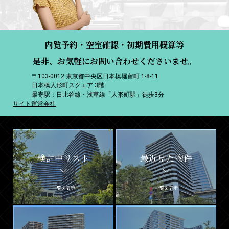
内覧予約・空室確認・初期費用概算等
是非、お気軽にお問い合わせくださいませ。
〒103-0012 東京都中央区日本橋堀留町 1-8-11
日本橋人形町スクエア 3階
最寄駅：日比谷線・浅草線「人形町駅」徒歩3分
サイト運営会社
検討中リスト
最近見た物件
一覧を表示
一覧を表示