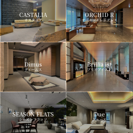
CASTALIA
ORCHID R
カスタリア
オーキッドレジデンス
Dimus
Brillia ist
ディームス
ブリリアイスト
SEASON FLATS
Due
シーズンフラッツ
ドゥーエ