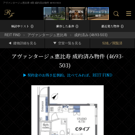
アヴァンタージュ恵比寿 4階 成約済み物件 4693-503
5大
週間／閲覧
フリーレント
キャンペーン
ランキング
検索
0
0
0
検討中リスト
保存した条件
最近見た物件
REIT FIND
アヴァンタージュ恵比寿
成約済み (4693-503)
建物詳細を見る
空室一覧を見る
52名／閲覧済
アヴァンタージュ恵比寿 成約済み物件 (4693-
503)
▶ 契約金のお得さ圧倒的。比べてみれば、REIT FIND