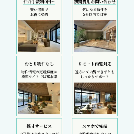
仲介手数料0円～
初期費用お問い合わせ
賢い選択で
気になる物件を
お得に契約
5分以内で回答
おとり物件なし
リモート内覧対応
物件情報の更新鮮度は
遠方にて内覧できずとも
検索サイトでは高水準
しっかりサポート
採寸サービス
スマホで完結
申込後は当社スタッフが
内覧現地待ち合わせ