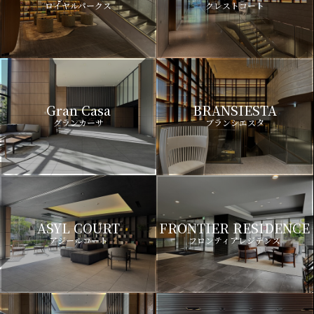
ロイヤルパークス
クレストコート
Gran Casa
BRANSIESTA
グランカーサ
ブランシエスタ
ASYL COURT
FRONTIER RESIDENCE
アジールコート
フロンティアレジデンス