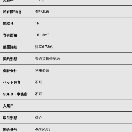
更新料
4階/北東
所在階/向き
1R
間取り
2
18.13m
専有面積
洋室6.73帖
部屋詳細
普通賃貸借契約
契約形態
利用必須
保証会社
不可
ペット飼育
不可
SOHO・事務所
---
入居日
媒介
取引形態
4693-503
問合番号