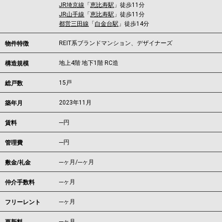
JR埼京線
「
恵比寿駅
」徒歩11分
JR山手線
「
恵比寿駅
」徒歩11分
都営三田線
「
白金台駅
」徒歩14分
REIT系ブランドマンション、デザイナーズ
物件特徴
地上4階 地下1階 RC造
構造規模
15戸
総戸数
2023年11月
築年月
---
円
賃料
---円
管理費
---ヶ月
/
---ヶ月
敷金/礼金
---ヶ月
仲介手数料
---ヶ月
フリーレント
---ヶ月