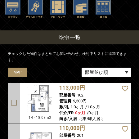
空室一覧
チェックした物件はまとめてお問い合わせ、検討中リストに追加できま
す。
MAP
MAP
MAP
113,000円
部屋番号
102
管理費
9,500円
敷/礼
1.0ヶ月
/
1.0ヶ月
仲介/FR
0ヶ月
/
0ヶ月
1R - 18.03m2
向き/入居
北東/即入居可
110,000円
部屋番号
201