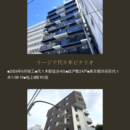
リージア代々木ビナリオ
■2026年6月竣工■代々木駅徒歩4分■総戸数24戸■東京都渋谷区代々
木1-58-13■地上8階 RC造