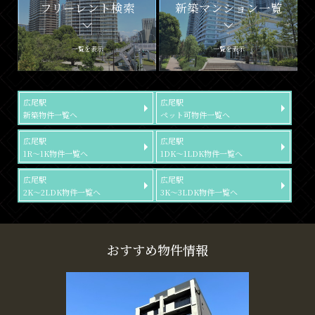
フリーレント検索
新築マンション一覧
一覧を表示
一覧を表示
広尾駅
広尾駅
新築物件一覧へ
ペット可物件一覧へ
広尾駅
広尾駅
1R～1K物件一覧へ
1DK～1LDK物件一覧へ
広尾駅
広尾駅
2K～2LDK物件一覧へ
3K～3LDK物件一覧へ
おすすめ物件情報