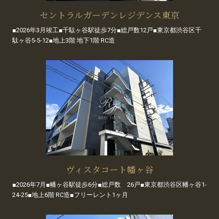
セントラルガーデンレジデンス東京
■2026年3月竣工■千駄ヶ谷駅徒歩7分■総戸数12戸■東京都渋谷区千
駄ヶ谷5-5-12■地上3階 地下1階 RC造
ヴィスタコート幡ヶ谷
■2026年7月■幡ヶ谷駅徒歩6分■総戸数 26戸■東京都渋谷区幡ヶ谷1-
24-25■地上6階 RC造■フリーレント1ヶ月