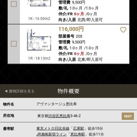
管理費
9,500円
敷/礼
1.0ヶ月
/
1.0ヶ月
仲介/FR
0ヶ月
/
0ヶ月
1K - 16.00m2
向き/入居
北西/即入居可
116,000円
部屋番号
203
管理費
9,500円
敷/礼
1.0ヶ月
/
1.0ヶ月
仲介/FR
0ヶ月
/
0ヶ月
1R - 18.13m2
向き/入居
北東/即入居可
物件概要
建物詳細を見る
アヴァンタージュ恵比寿
物件名
所在地
東京都
渋谷区
恵比寿
3-46-2
MAP
東京メトロ日比谷線
「
広尾駅
」徒歩10分
最寄駅
JR湘南新宿ライン
「
恵比寿駅
」徒歩11分