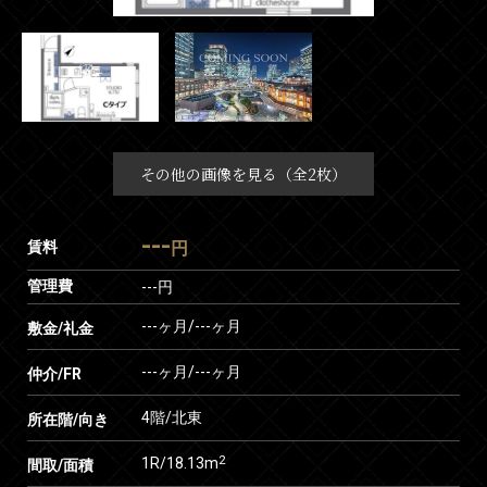
その他の画像を見る（全2枚）
---
賃料
円
管理費
---円
---ヶ月
/
---ヶ月
敷金/礼金
---ヶ月
/
---ヶ月
仲介/FR
4階/北東
所在階/向き
2
1R/18.13m
間取/面積