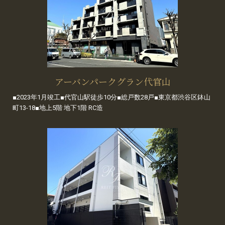
アーバンパークグラン代官山
■2023年1月竣工■代官山駅徒歩10分■総戸数28戸■東京都渋谷区鉢山
町13-18■地上5階 地下1階 RC造