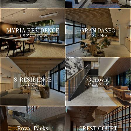
MYRIA RESIDENCE
GRAN PASEO
ミリアレジデンス
グランパセオ
S-RESIDENCE
Genovia
エスレジデンス
ジェノヴィア
Royal Parks
CREST COURT