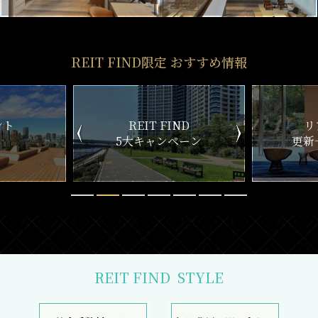
REIT FIND限定 おすすめ情報
ND
リアルタイム
新
ペーン
更新一覧チェック
REIT FIND
STYLE