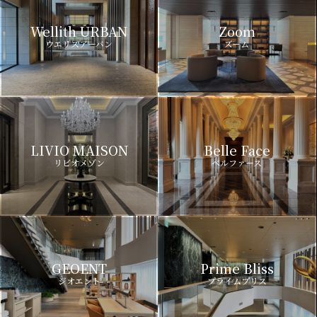
Wellith URBAN
Zoom
ウエリスアーバン
ズーム
LIVIO MAISON
Belle Face
リビオメゾン
ベルファース
GEOENT
Prime Bliss
ジオエント
プライムブリス