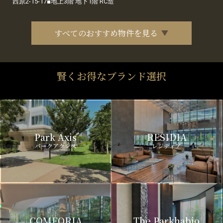
西原2-15-17■地上3階 地下1階 RC造
すべてのおすすめ物件を見る
賢くお得なブランド選択
Park Axis
RESIDIA
パークアクシス
レジディア
COMFORIA
The Parkhabio