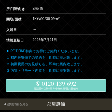
2階/西
所在階/向き
2
1K+WIC/30.09m
間取/面積
---
入居日
2026年7月21日
情報更新日
▶ REIT FIND特典でお得にご契約くださいませ。
１.都内最安値での契約を、即時に提示致します。
２.初期費用のお見積りを、即時に案内致します。
３.内覧・リモート内覧を、即時に提案致します。
0120-139-692
電話受付 24時間 年中無休 即日お見積り
部屋設備
建物詳細を見る