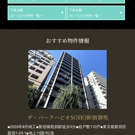
下落合駅
下落合駅
2K～2LDK物件一覧へ
3K～3LDK物件一覧へ
おすすめ物件情報
ザ・パークハビオSOHO新宿御苑
■2026年8月竣工■新宿御苑前駅徒歩3分■総戸数110戸■東京都新宿区
新宿1-35-1■地上15階 RC造