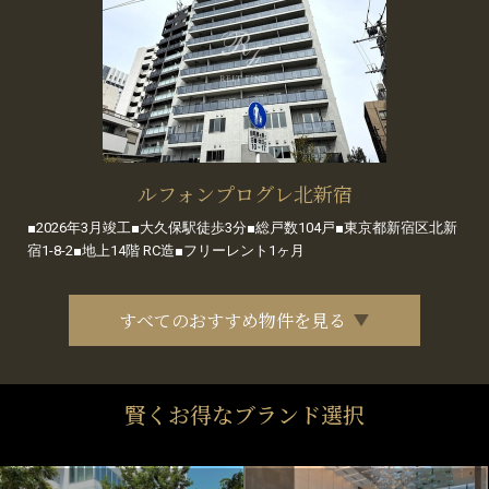
ルフォンプログレ北新宿
■2026年3月竣工■大久保駅徒歩3分■総戸数104戸■東京都新宿区北新
宿1-8-2■地上14階 RC造■フリーレント1ヶ月
すべてのおすすめ物件を見る
賢くお得なブランド選択