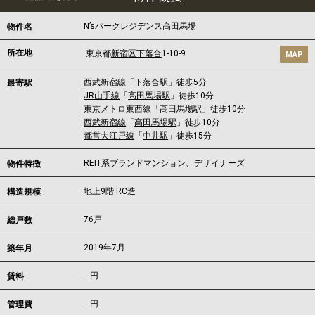
N’sパークレジデンス高田馬場
物件名
所在地
東京都
新宿区
下落合
1-10-9
MAP
西武新宿線
「
下落合駅
」徒歩5分
最寄駅
JR山手線
「
高田馬場駅
」徒歩10分
東京メトロ東西線
「
高田馬場駅
」徒歩10分
西武新宿線
「
高田馬場駅
」徒歩10分
都営大江戸線
「
中井駅
」徒歩15分
REIT系ブランドマンション、デザイナーズ
物件特徴
地上9階 RC造
構造規模
76戸
総戸数
2019年7月
築年月
---
円
賃料
---円
管理費