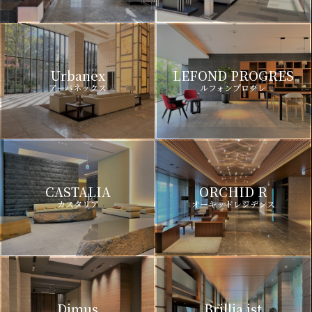
Urbanex
LEFOND PROGRES
アーバネックス
ルフォンプログレ
CASTALIA
ORCHID R
カスタリア
オーキッドレジデンス
Dimus
Brillia ist