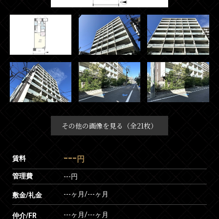
その他の画像を見る（全21枚）
---
賃料
円
管理費
---円
---ヶ月
/
---ヶ月
敷金/礼金
---ヶ月
/
---ヶ月
仲介/FR