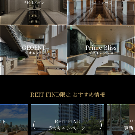
リビオメゾン
ベルファース
GEOENT
Prime Bliss
ジオエント
プライムブリス
REIT FIND限定 おすすめ情報
ND
リアルタイム
新
ペーン
更新一覧チェック