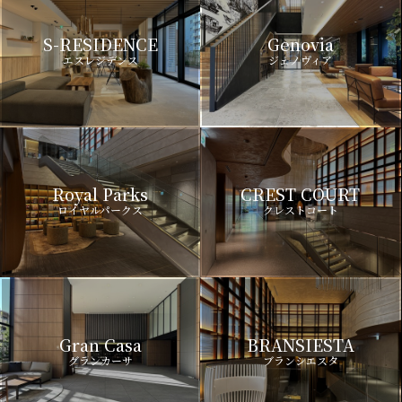
S-RESIDENCE
Genovia
エスレジデンス
ジェノヴィア
Royal Parks
CREST COURT
ロイヤルパークス
クレストコート
Gran Casa
BRANSIESTA
グランカーサ
ブランシエスタ