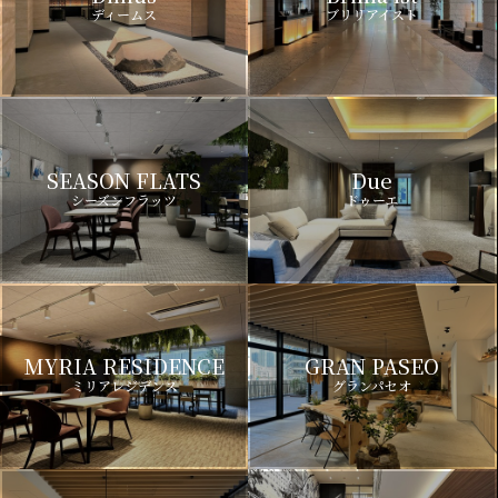
ディームス
ブリリアイスト
SEASON FLATS
Due
シーズンフラッツ
ドゥーエ
MYRIA RESIDENCE
GRAN PASEO
ミリアレジデンス
グランパセオ