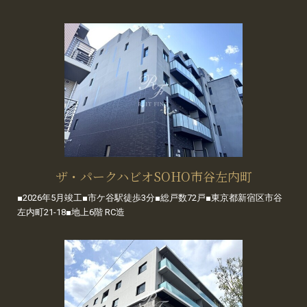
ザ・パークハビオSOHO市谷左内町
■2026年5月竣工■市ケ谷駅徒歩3分■総戸数72戸■東京都新宿区市谷
左内町21-18■地上6階 RC造