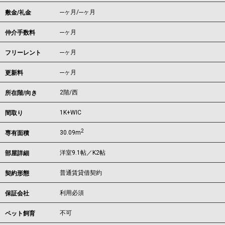
---ヶ月
/
---ヶ月
敷金/礼金
---ヶ月
仲介手数料
---ヶ月
フリーレント
---ヶ月
更新料
2階/西
所在階/向き
1K+WIC
間取り
2
30.09m
専有面積
洋室9.1帖／K2帖
部屋詳細
普通賃貸借契約
契約形態
利用必須
保証会社
不可
ペット飼育