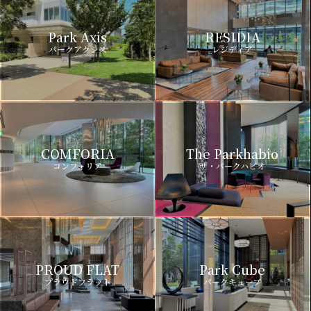
Park Axis
RESIDIA
パークアクシス
レジディア
COMFORIA
The Parkhabio
コンフォリア
ザ・パークハビオ
PROUD FLAT
Park Cube
プラウドフラット
パークキューブ