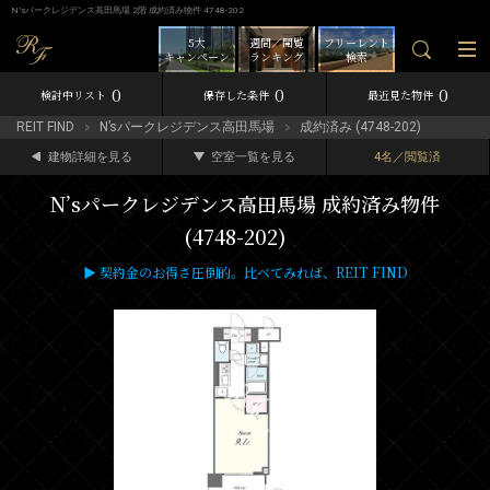
N’sパークレジデンス高田馬場 2階 成約済み物件 4748-202
5大
週間／閲覧
フリーレント
キャンペーン
ランキング
検索
0
0
0
検討中リスト
保存した条件
最近見た物件
REIT FIND
N’sパークレジデンス高田馬場
成約済み (4748-202)
建物詳細を見る
空室一覧を見る
4名／閲覧済
N’sパークレジデンス高田馬場 成約済み物件
(4748-202)
▶ 契約金のお得さ圧倒的。比べてみれば、REIT FIND