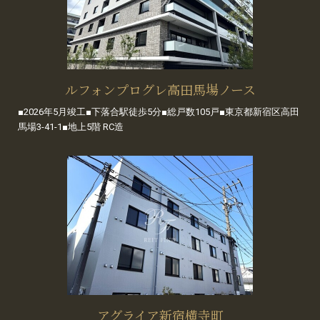
ルフォンプログレ高田馬場ノース
■2026年5月竣工■下落合駅徒歩5分■総戸数105戸■東京都新宿区高田
馬場3-41-1■地上5階 RC造
アグライア新宿横寺町