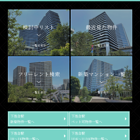
検討中リスト
最近見た物件
一覧を表示
一覧を表示
フリーレント検索
新築マンション一覧
一覧を表示
一覧を表示
下落合駅
下落合駅
新築物件一覧へ
ペット可物件一覧へ
下落合駅
下落合駅
1R～1K物件一覧へ
1DK～1LDK物件一覧へ