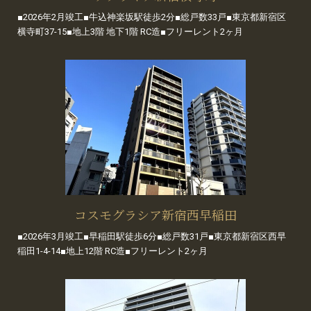
■2026年2月竣工■牛込神楽坂駅徒歩2分■総戸数33戸■東京都新宿区
横寺町37-15■地上3階 地下1階 RC造■フリーレント2ヶ月
コスモグラシア新宿西早稲田
■2026年3月竣工■早稲田駅徒歩6分■総戸数31戸■東京都新宿区西早
稲田1-4-14■地上12階 RC造■フリーレント2ヶ月