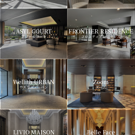
ASYL COURT
FRONTIER RESIDENCE
アジールコート
フロンティアレジデンス
Wellith URBAN
Zoom
ウエリスアーバン
ズーム
LIVIO MAISON
Belle Face