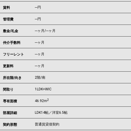
---
円
賃料
---円
管理費
---ヶ月
/
---ヶ月
敷金/礼金
---ヶ月
仲介手数料
---ヶ月
フリーレント
---ヶ月
更新料
2階/南
所在階/向き
1LDK+WIC
間取り
2
46.92m
専有面積
LDK14帖／洋室6.5帖
部屋詳細
普通賃貸借契約
契約形態