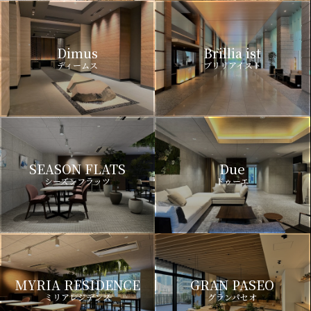
Dimus
Brillia ist
ディームス
ブリリアイスト
SEASON FLATS
Due
シーズンフラッツ
ドゥーエ
MYRIA RESIDENCE
GRAN PASEO
ミリアレジデンス
グランパセオ