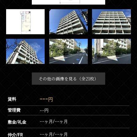
その他の画像を見る（全21枚）
---
賃料
円
管理費
---円
---ヶ月
/
---ヶ月
敷金/礼金
---ヶ月
/
---ヶ月
仲介/FR