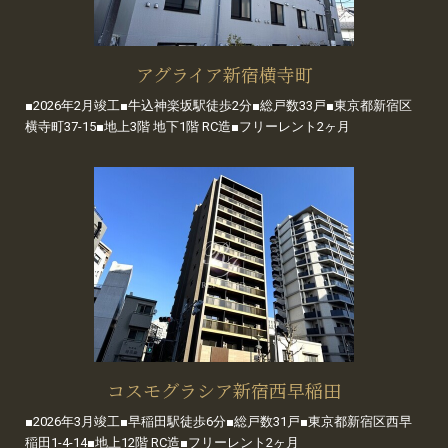
アグライア新宿横寺町
■2026年2月竣工■牛込神楽坂駅徒歩2分■総戸数33戸■東京都新宿区
横寺町37-15■地上3階 地下1階 RC造■フリーレント2ヶ月
コスモグラシア新宿西早稲田
■2026年3月竣工■早稲田駅徒歩6分■総戸数31戸■東京都新宿区西早
稲田1-4-14■地上12階 RC造■フリーレント2ヶ月