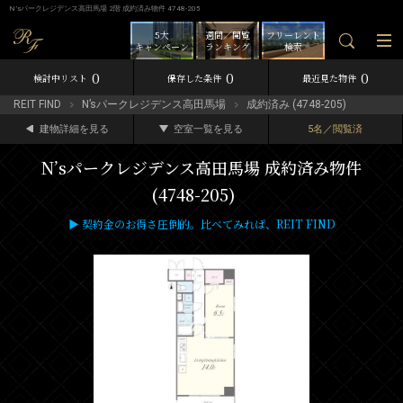
N’sパークレジデンス高田馬場 2階 成約済み物件 4748-205
5大
週間／閲覧
フリーレント
キャンペーン
ランキング
検索
0
0
0
検討中リスト
保存した条件
最近見た物件
REIT FIND
N’sパークレジデンス高田馬場
成約済み (4748-205)
建物詳細を見る
空室一覧を見る
5名／閲覧済
N’sパークレジデンス高田馬場 成約済み物件
(4748-205)
▶ 契約金のお得さ圧倒的。比べてみれば、REIT FIND