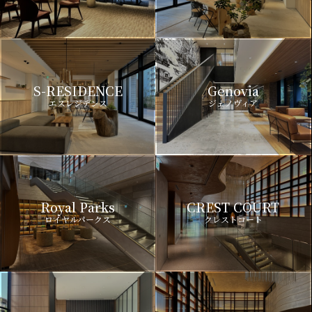
S-RESIDENCE
Genovia
エスレジデンス
ジェノヴィア
Royal Parks
CREST COURT
ロイヤルパークス
クレストコート