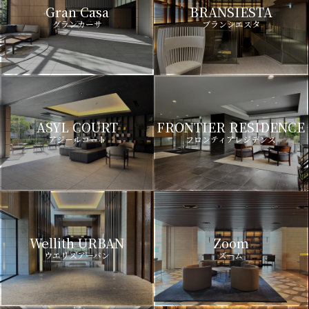
Gran Casa
BRANSIESTA
グランカーサ
ブランシエスタ
ASYL COURT
FRONTIER RESIDENCE
アジールコート
フロンティアレジデンス
Wellith URBAN
Zoom
ウエリスアーバン
ズーム