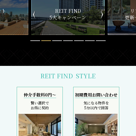
ND
リアルタイム
新
ペーン
更新一覧チェック
REIT FIND
STYLE
仲介手数料0円～
初期費用お問い合わせ
賢い選択で
気になる物件を
お得に契約
5分以内で回答