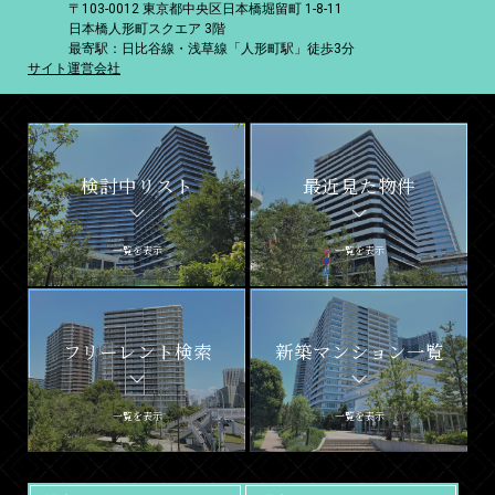
〒103-0012 東京都中央区日本橋堀留町 1-8-11
日本橋人形町スクエア 3階
最寄駅：日比谷線・浅草線「人形町駅」徒歩3分
サイト運営会社
検討中リスト
最近見た物件
一覧を表示
一覧を表示
フリーレント検索
新築マンション一覧
一覧を表示
一覧を表示