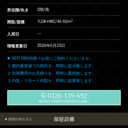
2階/南
所在階/向き
2
1LDK+WIC/46.92m
間取/面積
---
入居日
2026年6月23日
情報更新日
▶ REIT FIND特典でお得にご契約くださいませ。
１.都内最安値での契約を、即時に提示致します。
２.初期費用のお見積りを、即時に案内致します。
３.内覧・リモート内覧を、即時に提案致します。
0120-139-692
電話受付 24時間 年中無休 即日お見積り
部屋設備
建物詳細を見る