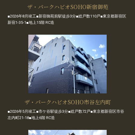
ザ・パークハビオSOHO新宿御苑
■2026年8月竣工■新宿御苑前駅徒歩3分■総戸数110戸■東京都新宿区
新宿1-35-1■地上15階 RC造
ザ・パークハビオSOHO市谷左内町
■2026年5月竣工■市ケ谷駅徒歩3分■総戸数72戸■東京都新宿区市谷
左内町21-18■地上6階 RC造