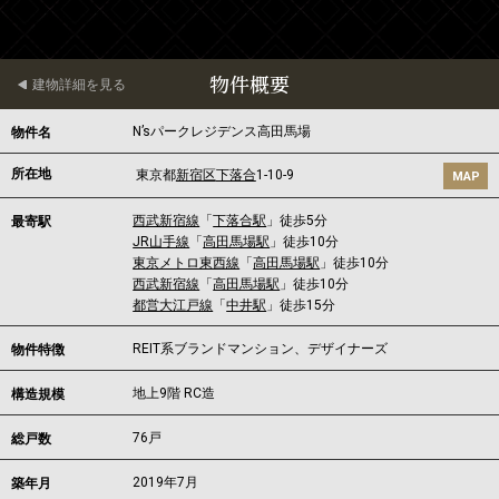
物件概要
建物詳細を見る
N’sパークレジデンス高田馬場
物件名
所在地
東京都
新宿区
下落合
1-10-9
MAP
西武新宿線
「
下落合駅
」徒歩5分
最寄駅
JR山手線
「
高田馬場駅
」徒歩10分
東京メトロ東西線
「
高田馬場駅
」徒歩10分
西武新宿線
「
高田馬場駅
」徒歩10分
都営大江戸線
「
中井駅
」徒歩15分
REIT系ブランドマンション、デザイナーズ
物件特徴
地上9階 RC造
構造規模
76戸
総戸数
2019年7月
築年月