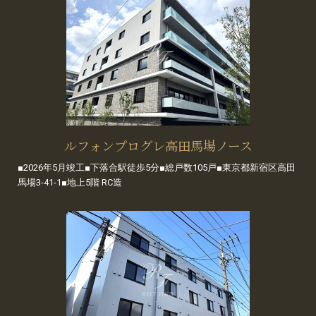
ルフォンプログレ高田馬場ノース
■2026年5月竣工■下落合駅徒歩5分■総戸数105戸■東京都新宿区高田
馬場3-41-1■地上5階 RC造