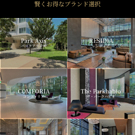
賢くお得なブランド選択
Park Axis
RESIDIA
パークアクシス
レジディア
COMFORIA
The Parkhabio
コンフォリア
ザ・パークハビオ