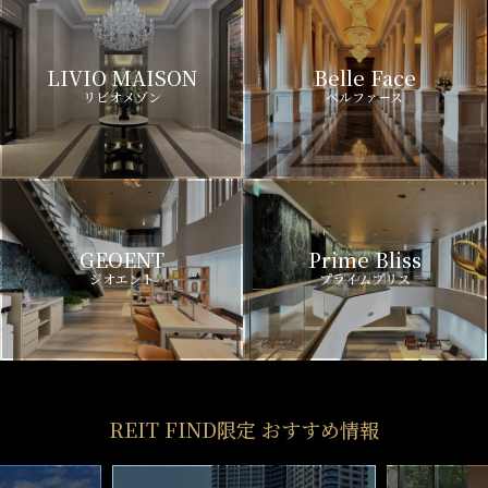
LIVIO MAISON
Belle Face
リビオメゾン
ベルファース
GEOENT
Prime Bliss
ジオエント
プライムブリス
REIT FIND限定 おすすめ情報