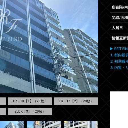
所在階/
間取/面積
入居日
情報更新
▶ REIT
１.都内最
２.初期費
３.内覧・
1R・1K【1】（20枚）
1R・1K【2】（20枚）
2LDK【3】（20枚）