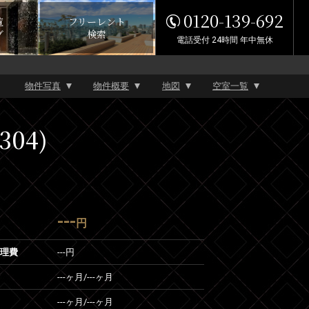
0120-139-692
覧
フリーレント
グ
検索
電話受付 24時間 年中無休
物件写真
物件概要
地図
空室一覧
304)
---
円
管理費
---円
---ヶ月
/
---ヶ月
---ヶ月
/
---ヶ月