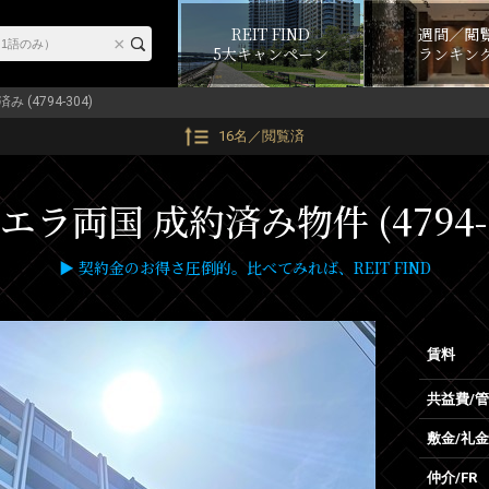
REIT FIND
週間／閲
5大キャンペーン
ランキン
み (4794-304)
16名／閲覧済
エラ両国 成約済み物件 (4794-
▶ 契約金のお得さ圧倒的。比べてみれば、REIT FIND
賃料
共益費/
敷金/礼金
仲介/FR