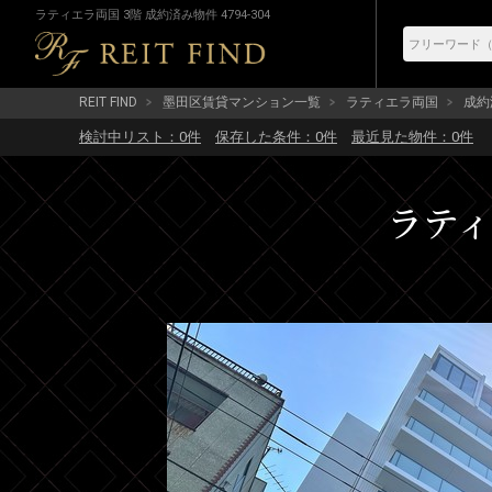
ラティエラ両国 3階 成約済み物件 4794-304
REIT FIND
墨田区賃貸マンション一覧
ラティエラ両国
成約済
検討中リスト：
0
件
保存した条件：
0
件
最近見た物件：
0
件
ラティ