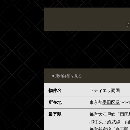
チ
建物詳細を見る
物件名
ラティエラ両国
所在地
東京都
墨田区
緑
1-1-
最寄駅
都営大江戸線
「
両国
JR中央・総武線
「
両
都営新宿線
「
森下駅