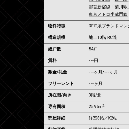
都営新宿線
「
菊川駅
東京メトロ半蔵門線
物件特徴
REIT系ブランドマ
構造規模
地上10階 RC造
総戸数
54戸
賃料
---
円
敷金/礼金
---ヶ月
/
---ヶ月
フリーレント
---ヶ月
所在階/向き
3階/北
2
専有面積
25.95m
部屋詳細
洋室8帖／K2帖