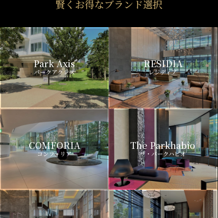
賢くお得なブランド選択
Park Axis
RESIDIA
パークアクシス
レジディア
COMFORIA
The Parkhabio
コンフォリア
ザ・パークハビオ