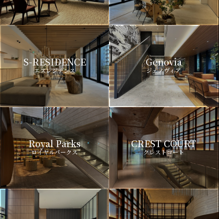
S-RESIDENCE
Genovia
エスレジデンス
ジェノヴィア
Royal Parks
CREST COURT
ロイヤルパークス
クレストコート