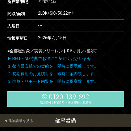
10階/北西
所在階/向き
2
2LDK+SIC/50.22m
間取/面積
---
入居日
2026年7月15日
情報更新日
■全部屋対象／実質フリーレント0.5ヶ月／相談可
▶ REIT FIND特典でお得にご契約くださいませ。
１.都内最安値での契約を、即時に提示致します。
２.初期費用のお見積りを、即時に案内致します。
３.内覧・リモート内覧を、即時に提案致します。
0120-139-692
電話受付 24時間 年中無休 即日お見積り
部屋設備
建物詳細を見る