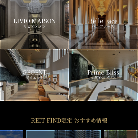
LIVIO MAISON
Belle Face
リビオメゾン
ベルファース
GEOENT
Prime Bliss
ジオエント
プライムブリス
REIT FIND限定 おすすめ情報