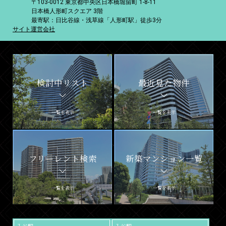
〒103-0012 東京都中央区日本橋堀留町 1-8-11
日本橋人形町スクエア 3階
最寄駅：日比谷線・浅草線「人形町駅」徒歩3分
サイト運営会社
検討中リスト
最近見た物件
一覧を表示
一覧を表示
フリーレント検索
新築マンション一覧
一覧を表示
一覧を表示