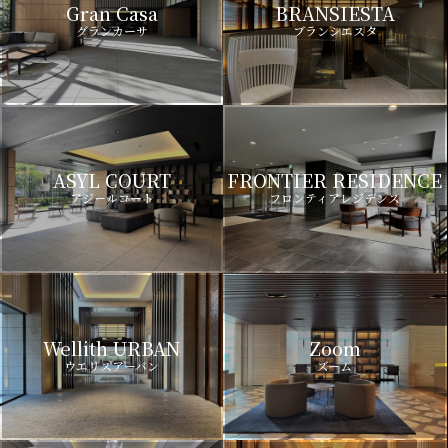
Gran Casa
BRANSIESTA
グランカーサ
ブランシエスタ
ASYL COURT
FRONTIER RESIDENCE
アジールコート
フロンティアレジデンス
Wellith URBAN
Zoom
ウエリスアーバン
ズーム