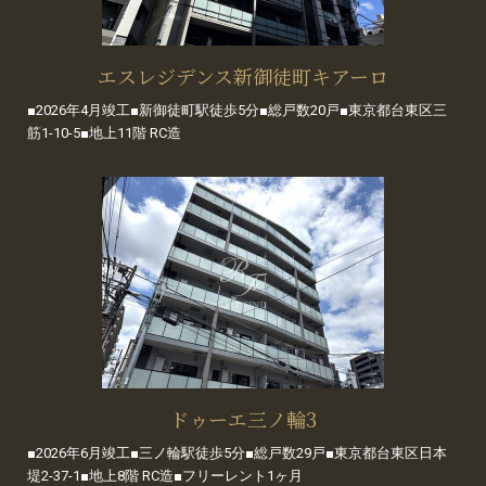
エスレジデンス新御徒町キアーロ
■2026年4月竣工■新御徒町駅徒歩5分■総戸数20戸■東京都台東区三
筋1-10-5■地上11階 RC造
ドゥーエ三ノ輪3
■2026年6月竣工■三ノ輪駅徒歩5分■総戸数29戸■東京都台東区日本
堤2-37-1■地上8階 RC造■フリーレント1ヶ月