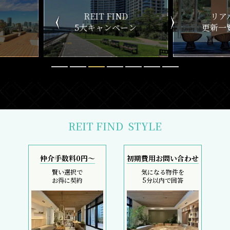
ND
リアルタイム
新
ペーン
更新一覧チェック
REIT FIND
STYLE
仲介手数料0円～
初期費用お問い合わせ
賢い選択で
気になる物件を
お得に契約
5分以内で回答