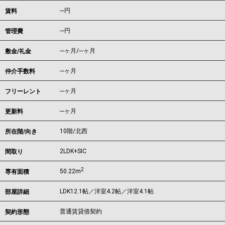
---
円
賃料
---円
管理費
---ヶ月
/
---ヶ月
敷金/礼金
---ヶ月
仲介手数料
---ヶ月
フリーレント
---ヶ月
更新料
10階/北西
所在階/向き
2LDK+SIC
間取り
2
50.22m
専有面積
LDK12.1帖／洋室4.2帖／洋室4.1帖
部屋詳細
普通賃貸借契約
契約形態