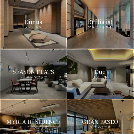
Dimus
Brillia ist
ディームス
ブリリアイスト
SEASON FLATS
Due
シーズンフラッツ
ドゥーエ
MYRIA RESIDENCE
GRAN PASEO
ミリアレジデンス
グランパセオ