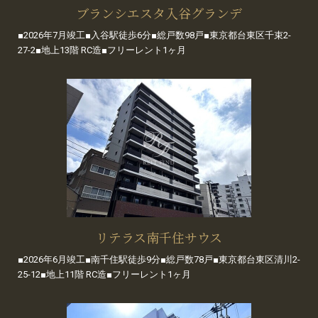
ブランシエスタ入谷グランデ
■2026年7月竣工■入谷駅徒歩6分■総戸数98戸■東京都台東区千束2-
27-2■地上13階 RC造■フリーレント1ヶ月
リテラス南千住サウス
■2026年6月竣工■南千住駅徒歩9分■総戸数78戸■東京都台東区清川2-
25-12■地上11階 RC造■フリーレント1ヶ月