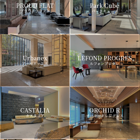
PROUD FLAT
Park Cube
プラウドフラット
パークキューブ
Urbanex
LEFOND PROGRES
アーバネックス
ルフォンプログレ
CASTALIA
ORCHID R
カスタリア
オーキッドレジデンス