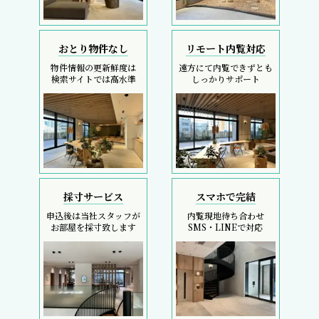
おとり物件なし
リモート内覧対応
物件情報の更新鮮度は
遠方にて内覧できずとも
検索サイトでは高水準
しっかりサポート
採寸サービス
スマホで完結
申込後は当社スタッフが
内覧現地待ち合わせ
お部屋を採寸致します
SMS・LINEで対応