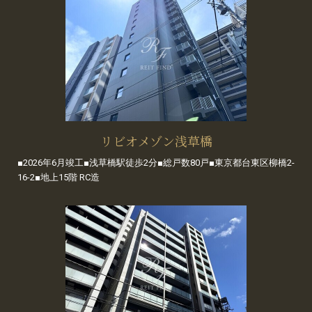
リビオメゾン浅草橋
■2026年6月竣工■浅草橋駅徒歩2分■総戸数80戸■東京都台東区柳橋2-
16-2■地上15階 RC造