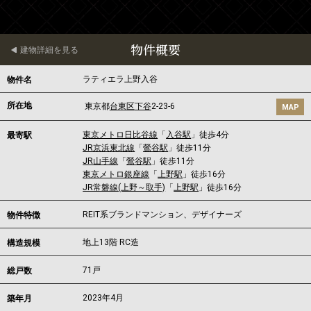
物件概要
建物詳細を見る
ラティエラ上野入谷
物件名
所在地
東京都
台東区
下谷
2-23-6
MAP
東京メトロ日比谷線
「
入谷駅
」徒歩4分
最寄駅
JR京浜東北線
「
鶯谷駅
」徒歩11分
JR山手線
「
鶯谷駅
」徒歩11分
東京メトロ銀座線
「
上野駅
」徒歩16分
JR常磐線(上野～取手)
「
上野駅
」徒歩16分
REIT系ブランドマンション、デザイナーズ
物件特徴
地上13階 RC造
構造規模
71戸
総戸数
2023年4月
築年月