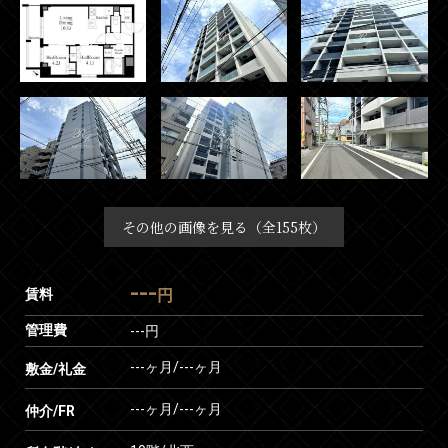
その他の画像を見る（全155枚）
---
賃料
円
管理費
---円
---ヶ月
/
---ヶ月
敷金/礼金
---ヶ月
/
---ヶ月
仲介/FR