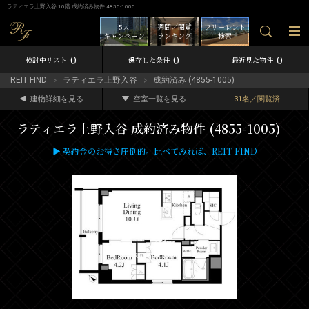
ラティエラ上野入谷 10階 成約済み物件 4855-1005
5大
週間／閲覧
フリーレント
キャンペーン
ランキング
検索
0
0
0
検討中リスト
保存した条件
最近見た物件
REIT FIND
ラティエラ上野入谷
成約済み (4855-1005)
建物詳細を見る
空室一覧を見る
31名／閲覧済
ラティエラ上野入谷 成約済み物件 (4855-1005)
▶ 契約金のお得さ圧倒的。比べてみれば、REIT FIND