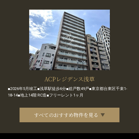
ACPレジデンス浅草
■2026年5月竣工■浅草駅徒歩6分■総戸数49戸■東京都台東区千束1-
18-14■地上14階 RC造■フリーレント1ヶ月
すべてのおすすめ物件を見る