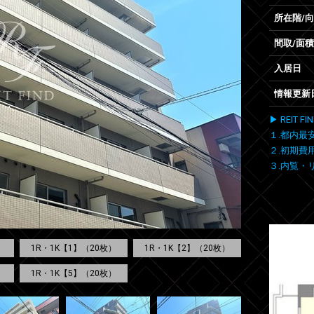
所在階/
間取/面積
入居日
情報更新
▶ REIT
１.都内最
２.初期費
３.内覧・
1R・1K【1】（20枚）
1R・1K【2】（20枚）
）
1R・1K【5】（20枚）