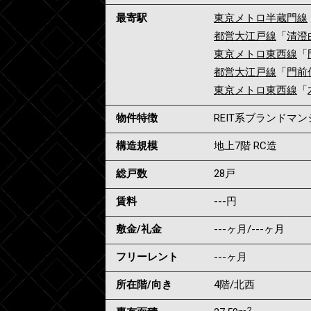
最寄駅
東京メトロ半蔵門線
都営大江戸線
「
清澄
東京メトロ東西線
「
都営大江戸線
「
門前
東京メトロ東西線
「
物件特徴
REIT系ブランドマ
構造規模
地上7階 RC造
総戸数
28戸
賃料
---
円
敷金/礼金
---ヶ月
/
---ヶ月
フリーレント
---ヶ月
所在階/向き
4階/北西
2