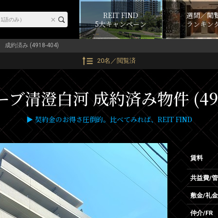
REIT FIND
週間／閲
5大キャンペーン
ランキン
成約済み (4918-404)
20名／閲覧済
ブ清澄白河 成約済み物件 (4918
▶ 契約金のお得さ圧倒的。比べてみれば、REIT FIND
賃料
共益費/
敷金/礼金
仲介/FR