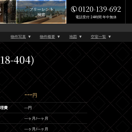
0120-139-692
覧
フリーレント
グ
検索
電話受付 24時間 年中無休
物件写真
物件概要
地図
空室一覧
-404)
---
円
管理費
---円
---ヶ月
/
---ヶ月
---ヶ月
/
---ヶ月