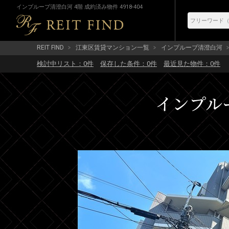
インプルーブ清澄白河 4階 成約済み物件 4918-404
REIT FIND
江東区賃貸マンション一覧
インプルーブ清澄白河
検討中リスト：
0
件
保存した条件：
0
件
最近見た物件：
0
件
インプルー