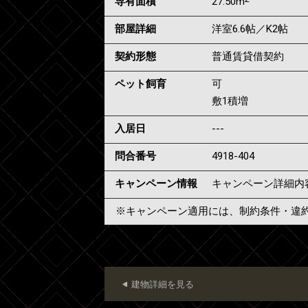
専有面積
27.50m
部屋詳細
洋室6.6帖／K2帖
契約形態
普通賃貸借契約
ペット飼育
可
敷1積増
入居日
---
問合番号
4918-404
キャンペーン情報
キャンペーン詳細内
※キャンペーン適用には、制約条件・違
建物詳細を見る