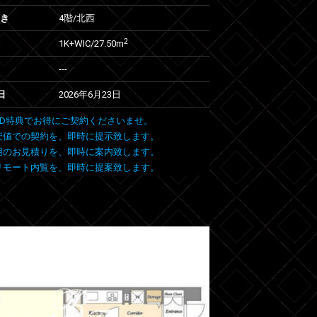
向き
4階/北西
2
1K+WIC/27.50m
---
日
2026年6月23日
 FIND特典でお得にご契約くださいませ。
安値での契約を、即時に提示致します。
用のお見積りを、即時に案内致します。
リモート内覧を、即時に提案致します。