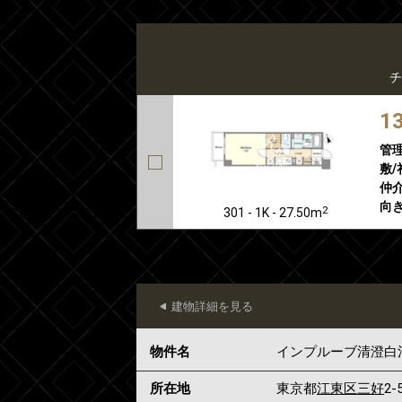
チ
1
管
敷/
仲介
向き
2
301 - 1K - 27.50m
建物詳細を見る
物件名
インプルーブ清澄白
所在地
東京都
江東区
三好
2-