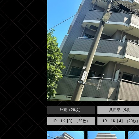
外観（20枚）
共用部（9枚）
1R・1K【3】（20枚）
1R・1K【4】（20枚