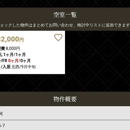
空室一覧
ェックした物件はまとめてお問い合わせ、検討中リストに追加できます
32,000
円
理費
8,000円
礼
1ヶ月
/
1ヶ月
/FR
0ヶ月
/
0ヶ月
/入居
北西/9月中旬
物件概要
河
5-7