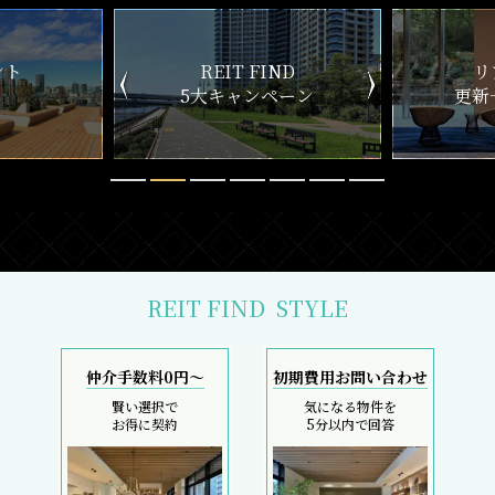
ND
リアルタイム
新
ペーン
更新一覧チェック
REIT FIND
STYLE
仲介手数料0円～
初期費用お問い合わせ
賢い選択で
気になる物件を
お得に契約
5分以内で回答