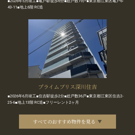
■2026年5月竣工■亀戸駅徒歩6分■総戸数19戸■東京都江東区亀戸6-
43-11■地上6階 RC造
プライムブリス深川住吉
■2026年6月竣工■住吉駅徒歩2分■総戸数36戸■東京都江東区住吉2-
25-6■地上13階 RC造■フリーレント2ヶ月
すべてのおすすめ物件を見る