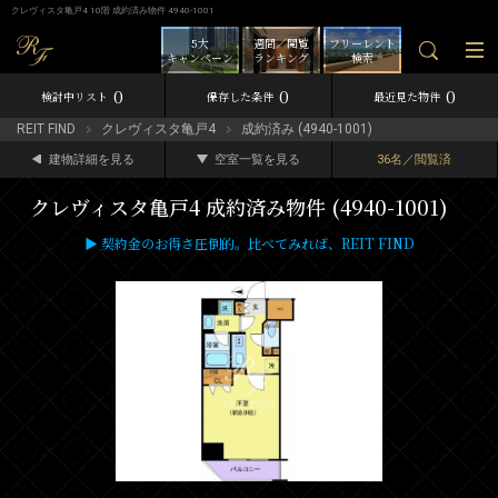
クレヴィスタ亀戸4 10階 成約済み物件 4940-1001
5大
週間／閲覧
フリーレント
キャンペーン
ランキング
検索
0
0
0
検討中リスト
保存した条件
最近見た物件
REIT FIND
クレヴィスタ亀戸4
成約済み (4940-1001)
建物詳細を見る
空室一覧を見る
36名／閲覧済
クレヴィスタ亀戸4 成約済み物件 (4940-1001)
▶ 契約金のお得さ圧倒的。比べてみれば、REIT FIND