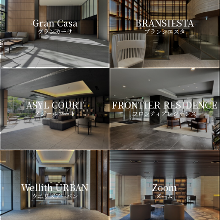
Gran Casa
BRANSIESTA
グランカーサ
ブランシエスタ
ASYL COURT
FRONTIER RESIDENCE
アジールコート
フロンティアレジデンス
Wellith URBAN
Zoom
ウエリスアーバン
ズーム