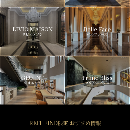
LIVIO MAISON
Belle Face
リビオメゾン
ベルファース
GEOENT
Prime Bliss
ジオエント
プライムブリス
REIT FIND限定 おすすめ情報