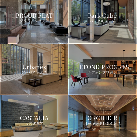
PROUD FLAT
Park Cube
プラウドフラット
パークキューブ
Urbanex
LEFOND PROGRES
アーバネックス
ルフォンプログレ
CASTALIA
ORCHID R
カスタリア
オーキッドレジデンス