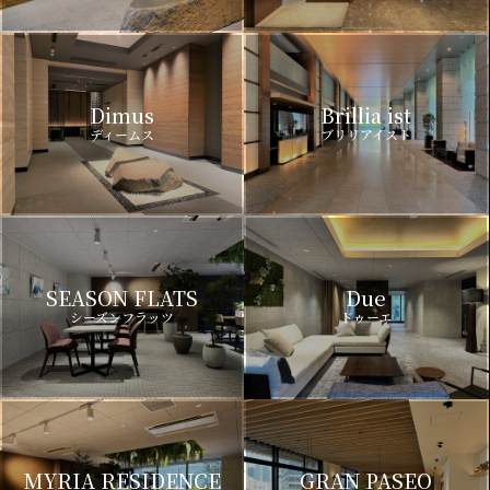
Dimus
Brillia ist
ディームス
ブリリアイスト
SEASON FLATS
Due
シーズンフラッツ
ドゥーエ
MYRIA RESIDENCE
GRAN PASEO