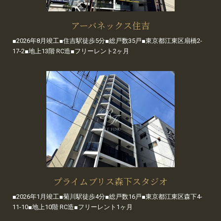
アーバネックス住吉
■2026年8月竣工■住吉駅徒歩5分■総戸数35戸■東京都江東区扇橋2-
17-2■地上13階 RC造■フリーレント2ヶ月
プライムブリス森下スタジオ
■2026年1月竣工■菊川駅徒歩4分■総戸数16戸■東京都江東区森下4-
11-10■地上10階 RC造■フリーレント1ヶ月