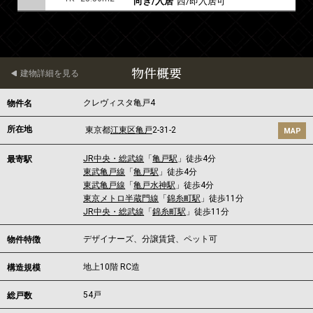
向き/入居
西/即入居可
物件概要
建物詳細を見る
クレヴィスタ亀戸4
物件名
所在地
東京都
江東区
亀戸
2-31-2
MAP
JR中央・総武線
「
亀戸駅
」徒歩4分
最寄駅
東武亀戸線
「
亀戸駅
」徒歩4分
東武亀戸線
「
亀戸水神駅
」徒歩4分
東京メトロ半蔵門線
「
錦糸町駅
」徒歩11分
JR中央・総武線
「
錦糸町駅
」徒歩11分
デザイナーズ、分譲賃貸、ペット可
物件特徴
地上10階 RC造
構造規模
54戸
総戸数