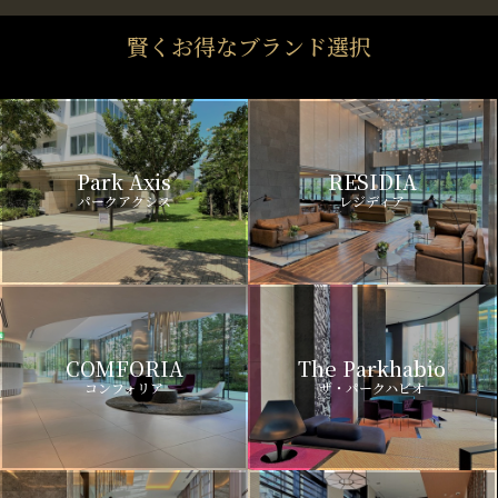
賢くお得なブランド選択
Park Axis
RESIDIA
パークアクシス
レジディア
COMFORIA
The Parkhabio
コンフォリア
ザ・パークハビオ