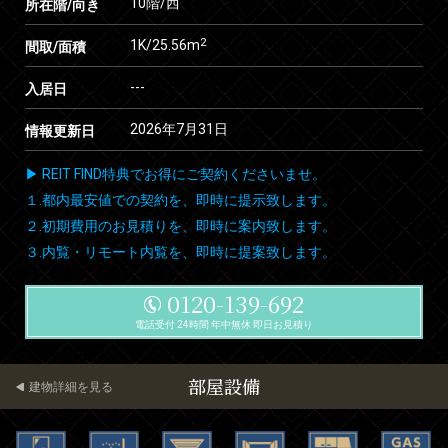
10階/西
所在階/向き
2
1K/25.56m
間取/面積
---
入居日
2026年7月31日
情報更新日
▶ REIT FIND特典でお得にご契約くださいませ。
１.都内最安値での契約を、即時に提示致します。
２.初期費用のお見積りを、即時に案内致します。
３.内覧・リモート内覧を、即時に提案致します。
0120-139-692
電話受付 24時間 年中無休 即日お見積り
部屋設備
建物詳細を見る