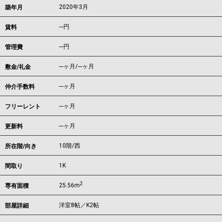
2020年3月
築年月
---
円
賃料
---円
管理費
---ヶ月
/
---ヶ月
敷金/礼金
---ヶ月
仲介手数料
---ヶ月
フリーレント
---ヶ月
更新料
10階/西
所在階/向き
1K
間取り
2
25.56m
専有面積
洋室8帖／K2帖
部屋詳細