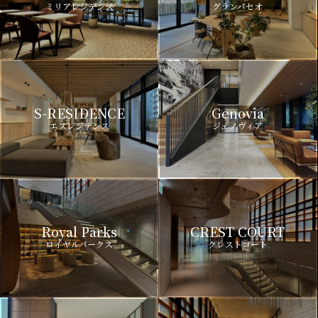
ミリアレジデンス
グランパセオ
S-RESIDENCE
Genovia
エスレジデンス
ジェノヴィア
Royal Parks
CREST COURT
ロイヤルパークス
クレストコート