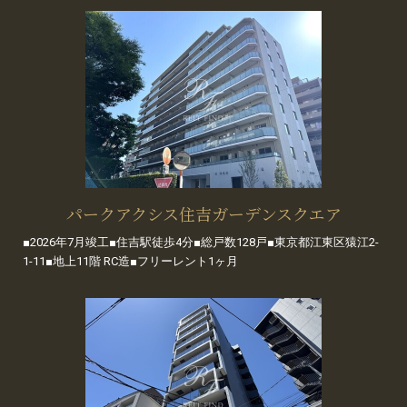
パークアクシス住吉ガーデンスクエア
■2026年7月竣工■住吉駅徒歩4分■総戸数128戸■東京都江東区猿江2-
1-11■地上11階 RC造■フリーレント1ヶ月