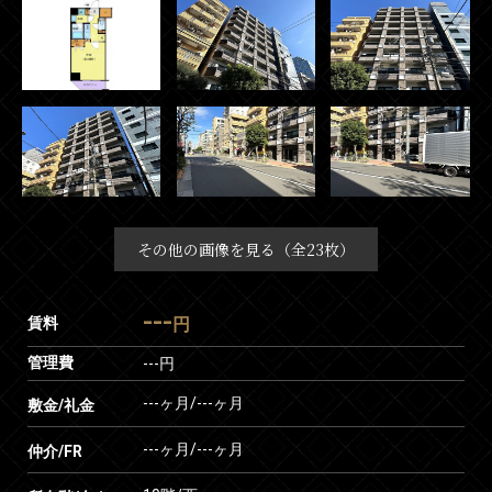
その他の画像を見る（全23枚）
---
賃料
円
管理費
---円
---ヶ月
/
---ヶ月
敷金/礼金
---ヶ月
/
---ヶ月
仲介/FR