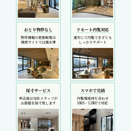
おとり物件なし
リモート内覧対応
物件情報の更新鮮度は
遠方にて内覧できずとも
検索サイトでは高水準
しっかりサポート
採寸サービス
スマホで完結
申込後は当社スタッフが
内覧現地待ち合わせ
お部屋を採寸致します
SMS・LINEで対応