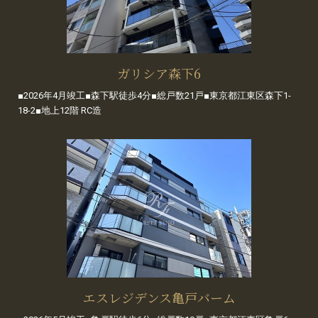
ガリシア森下6
■2026年4月竣工■森下駅徒歩4分■総戸数21戸■東京都江東区森下1-
18-2■地上12階 RC造
エスレジデンス亀戸バーム