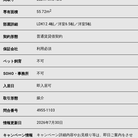
2
55.72m
専有面積
LDK12.4帖／洋室6.5帖／洋室5帖
部屋詳細
普通賃貸借契約
契約形態
利用必須
保証会社
不可
ペット飼育
不可
SOHO・事務所
即入居可
入居日
媒介
取引形態
4955-1103
問合番号
2026年7月30日
情報更新日
キャンペーン詳細内容やお見積り等は、即日ご案内をさせ
キャンペーン情報