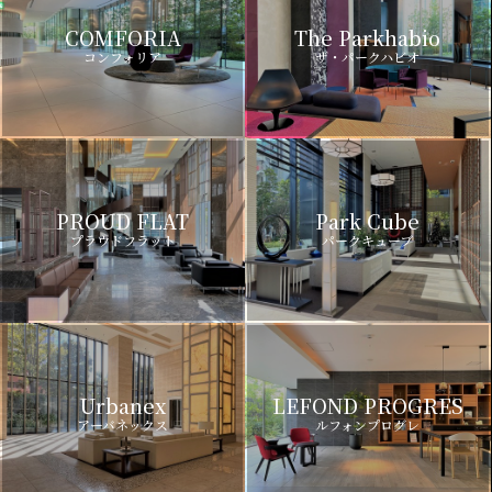
COMFORIA
The Parkhabio
コンフォリア
ザ・パークハビオ
PROUD FLAT
Park Cube
プラウドフラット
パークキューブ
Urbanex
LEFOND PROGRES
アーバネックス
ルフォンプログレ