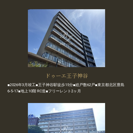
ドゥーエ王子神谷
■2026年3月竣工■王子神谷駅徒歩15分■総戸数62戸■東京都北区豊島
6-5-17■地上10階 RC造■フリーレント2ヶ月