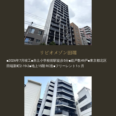
リビオメゾン田端
■2026年7月竣工■赤土小学校前駅徒歩5分■総戸数49戸■東京都北区
田端新町2-19-2■地上15階 RC造■フリーレント1ヶ月