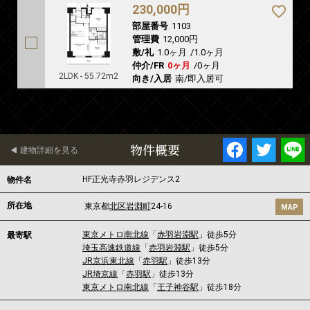
230,000円
部屋番号
1103
管理費
12,000円
敷/礼
1.0ヶ月
/
1.0ヶ月
仲介/FR
0ヶ月
/
0ヶ月
2LDK - 55.72m2
向き/入居
南/即入居可
物件概要
建物詳細を見る
HF正光寺赤羽レジデンス2
物件名
所在地
東京都
北区
岩淵町
24-16
MAP
東京メトロ南北線
「
赤羽岩淵駅
」徒歩5分
最寄駅
埼玉高速鉄道線
「
赤羽岩淵駅
」徒歩5分
JR京浜東北線
「
赤羽駅
」徒歩13分
JR埼京線
「
赤羽駅
」徒歩13分
東京メトロ南北線
「
王子神谷駅
」徒歩18分