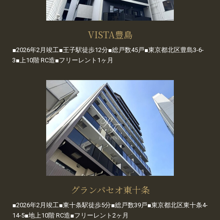
VISTA豊島
■2026年2月竣工■王子駅徒歩12分■総戸数45戸■東京都北区豊島3-6-
3■上10階 RC造■フリーレント1ヶ月
グランパセオ東十条
■2026年2月竣工■東十条駅徒歩5分■総戸数39戸■東京都北区東十条4-
14-5■地上10階 RC造■フリーレント2ヶ月