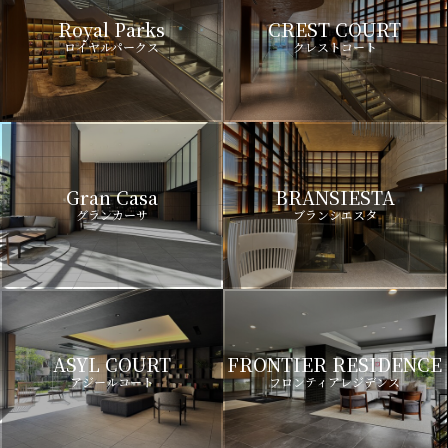
Royal Parks
CREST COURT
ロイヤルパークス
クレストコート
Gran Casa
BRANSIESTA
グランカーサ
ブランシエスタ
ASYL COURT
FRONTIER RESIDENCE
アジールコート
フロンティアレジデンス