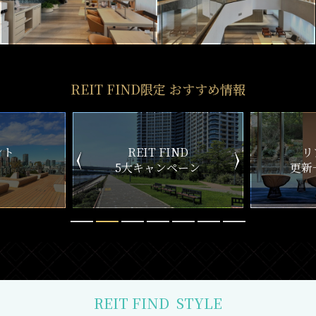
REIT FIND限定 おすすめ情報
ND
リアルタイム
新
ペーン
更新一覧チェック
REIT FIND
STYLE