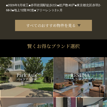
■2026年3月竣工■赤羽岩淵駅徒歩2分■総戸数40戸■東京都北区赤羽2-
68-3■地上12階 RC造■フリーレント2ヶ月
すべてのおすすめ物件を見る
賢くお得なブランド選択
Park Axis
RESIDIA
パークアクシス
レジディア