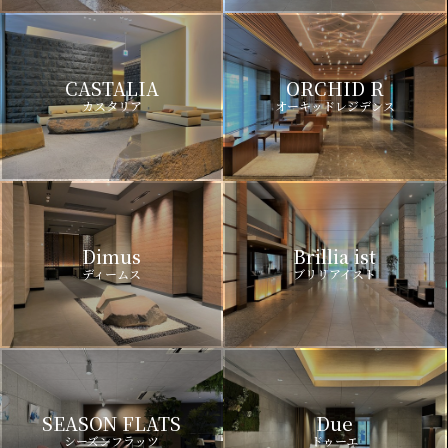
CASTALIA
ORCHID R
カスタリア
オーキッドレジデンス
Dimus
Brillia ist
ディームス
ブリリアイスト
SEASON FLATS
Due
シーズンフラッツ
ドゥーエ