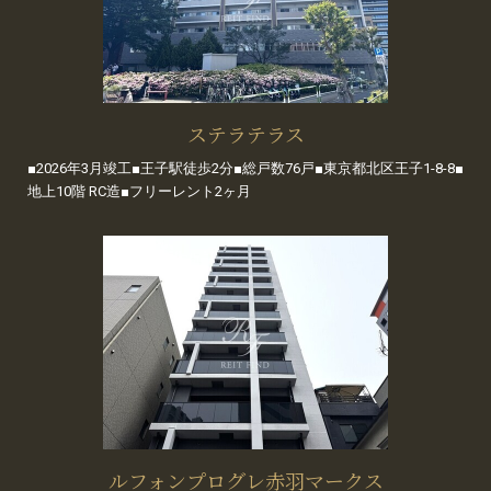
ステラテラス
■2026年3月竣工■王子駅徒歩2分■総戸数76戸■東京都北区王子1-8-8■
地上10階 RC造■フリーレント2ヶ月
ルフォンプログレ赤羽マークス