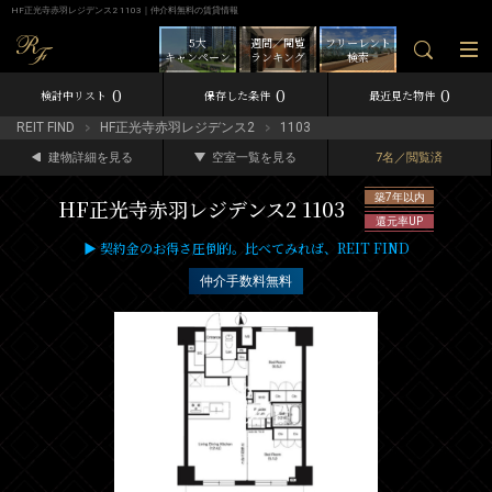
HF正光寺赤羽レジデンス2 1103｜仲介料無料の賃貸情報
5大
週間／閲覧
フリーレント
キャンペーン
ランキング
検索
0
0
0
検討中リスト
保存した条件
最近見た物件
REIT FIND
HF正光寺赤羽レジデンス2
1103
建物詳細を見る
空室一覧を見る
7名／閲覧済
築7年以内
HF正光寺赤羽レジデンス2 1103
還元率UP
▶ 契約金のお得さ圧倒的。比べてみれば、REIT FIND
仲介手数料無料