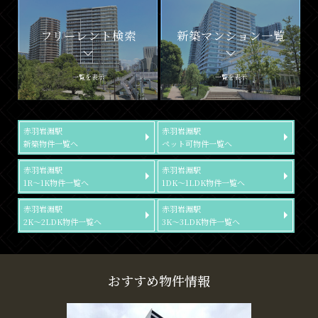
フリーレント検索
新築マンション一覧
一覧を表示
一覧を表示
赤羽岩淵駅
赤羽岩淵駅
新築物件一覧へ
ペット可物件一覧へ
赤羽岩淵駅
赤羽岩淵駅
1R～1K物件一覧へ
1DK～1LDK物件一覧へ
赤羽岩淵駅
赤羽岩淵駅
2K～2LDK物件一覧へ
3K～3LDK物件一覧へ
おすすめ物件情報