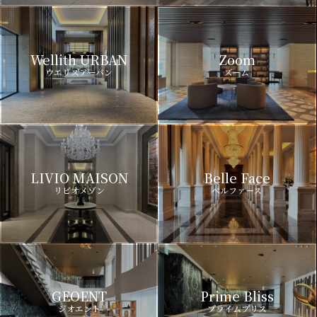
Wellith URBAN
Zoom
ウエリスアーバン
ズーム
LIVIO MAISON
Belle Face
リビオメゾン
ベルファース
GEOENT
Prime Bliss
ジオエント
プライムブリス