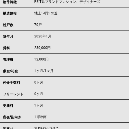
REIT系ブランドマンション、デザイナーズ
物件特徴
地上14階 RC造
構造規模
70戸
総戸数
2020年1月
築年月
230,000
円
賃料
12,000円
管理費
1ヶ月
/
1ヶ月
敷金/礼金
0ヶ月
仲介手数料
0ヶ月
フリーレント
1ヶ月
更新料
11階/南
所在階/向き
2LDK+WIC+SIC
間取り