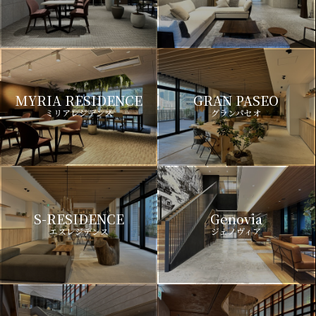
MYRIA RESIDENCE
GRAN PASEO
ミリアレジデンス
グランパセオ
S-RESIDENCE
Genovia
エスレジデンス
ジェノヴィア