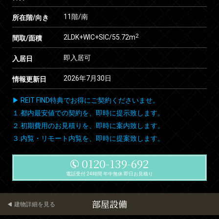
11階/南
所在階/向き
2
2LDK+WIC+SIC/55.72m
間取/面積
即入居可
入居日
2026年7月30日
情報更新日
▶ REIT FIND特典でお得にご契約くださいませ。
１.都内最安値での契約を、即時に提示致します。
２.初期費用のお見積りを、即時に案内致します。
３.内覧・リモート内覧を、即時に提案致します。
0120-139-692
電話受付 24時間 年中無休 即日お見積り
部屋設備
建物詳細を見る