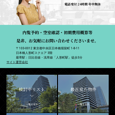
電話受付 24時間 年中無休
内覧予約・空室確認・初期費用概算等
是非、お気軽にお問い合わせくださいませ。
〒103-0012 東京都中央区日本橋堀留町 1-8-11
日本橋人形町スクエア 3階
最寄駅：日比谷線・浅草線「人形町駅」徒歩3分
サイト運営会社
検討中リスト
最近見た物件
一覧を表示
一覧を表示