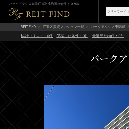
パークアクシス東陽町 3階 成約済み物件 510-303
REIT FIND
江東区賃貸マンション一覧
パークアクシス東陽町
検討中リスト：
0
件
保存した条件：
0
件
最近見た物件：
0
件
パークアク