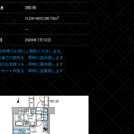
向き
3階/南
2
1LDK+WIC/38.75m
---
日
2026年7月12日
 FIND特典でお得にご契約くださいませ。
安値での契約を、即時に提示致します。
用のお見積りを、即時に案内致します。
リモート内覧を、即時に提案致します。