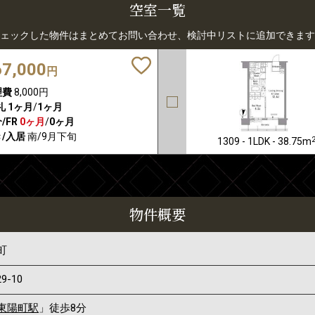
空室一覧
ェックした物件はまとめてお問い合わせ、検討中リストに追加できます
67,000
円
理費
8,000円
礼
1ヶ月
/
1ヶ月
/FR
0ヶ月
/
0ヶ月
/入居
南/9月下旬
1309 - 1LDK - 38.75m
物件概要
町
29-10
東陽町駅
」徒歩8分