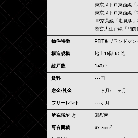
東京メトロ東西線
「
東京メトロ東西線
「
JR京葉線
「
潮見駅
」
都営大江戸線
「
門前
物件特徴
REIT系ブランドマ
構造規模
地上15階 RC造
総戸数
140戸
賃料
---
円
敷金/礼金
---ヶ月
/
---ヶ月
フリーレント
---ヶ月
所在階/向き
3階/南
2
専有面積
38.75m