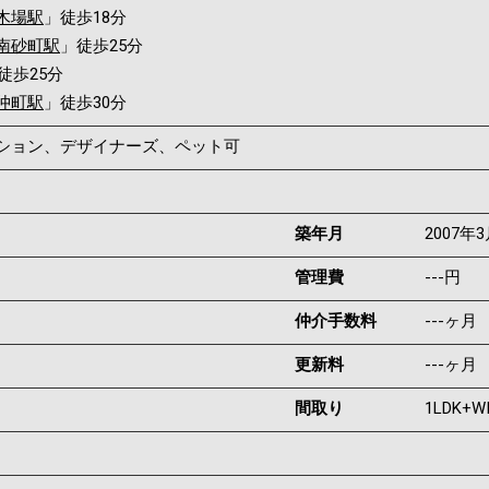
木場駅
」徒歩18分
南砂町駅
」徒歩25分
徒歩25分
仲町駅
」徒歩30分
ンション、デザイナーズ、ペット可
築年月
2007年
管理費
---円
仲介手数料
---ヶ月
更新料
---ヶ月
間取り
1LDK+W