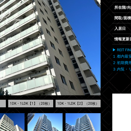
所在階/
間取/面積
入居日
情報更新
▶ REIT
１.都内最
２.初期費
３.内覧・
1DK・1LDK【1】（20枚）
1DK・1LDK【2】（20枚）