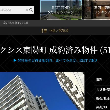
REIT FIND
週間／閲
5大キャンペーン
ランキン
成約済み (510-303)
14名／閲覧済
シス東陽町 成約済み物件 (510
▶ 契約金のお得さ圧倒的。比べてみれば、REIT FIND
賃料
共益費/
敷金/礼金
仲介/FR