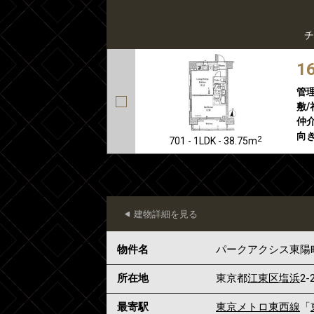
チ
1
管
敷/
仲介
向き
2
701 - 1LDK - 38.75m
建物詳細を見る
物件名
パークアクシス東陽
所在地
東京都
江東区
塩浜
2-
最寄駅
東京メトロ東西線
「