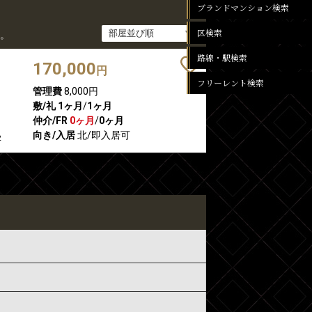
ブランドマンション検索
区検索
。
路線・駅検索
170,000
円
フリーレント検索
管理費
8,000円
敷/礼
1ヶ月
/
1ヶ月
仲介/FR
0ヶ月
/
0ヶ月
向き/入居
北/即入居可
2