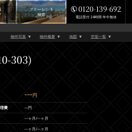
0120-139-692
覧
フリーレント
グ
検索
電話受付 24時間 年中無休
物件写真
物件概要
地図
空室一覧
-303)
---
円
管理費
---円
---ヶ月
/
---ヶ月
---ヶ月
/
---ヶ月