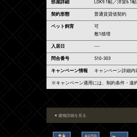
部屋詳細
LDK9.1帖／洋室6.1帖
契約形態
普通賃貸借契約
ペット飼育
可
敷1積増
入居日
---
問合番号
510-303
キャンペーン情報
キャンペーン詳細内
※キャンペーン適用には、制約条件・違
建物詳細を見る