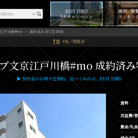
REIT FIND
週間／閲
5大キャンペーン
ランキン
江戸川橋#mo
成約済み (5122-304)
3名／閲覧済
文京江戸川橋#mo 成約済み物件 
▶ 契約金のお得さ圧倒的。比べてみれば、REIT FIND
賃料
共益費/
敷金/礼金
仲介/FR