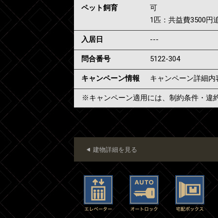
ペット飼育
可
1匹：共益費3500円
入居日
---
問合番号
5122-304
キャンペーン情報
キャンペーン詳細内
※キャンペーン適用には、制約条件・違
建物詳細を見る