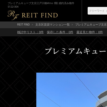
プレミアムキューブ文京江戸川橋#mo 3階 成約済み物件
5122-304
REIT FIND
文京区賃貸マンション一覧
プレミアムキューブ文京
検討中リスト：
0
件
保存した条件：
0
件
最近見た物件：
0
件
プレミアムキューブ