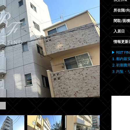
所在階/
間取/面積
入居日
情報更新
▶ REIT
１.都内最
２.初期費
３.内覧・