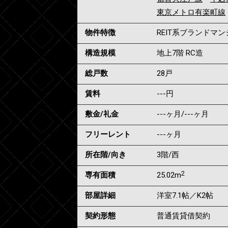
東京メトロ有楽町線
物件特徴
REIT系ブランドマ
構造規模
地上7階 RC造
総戸数
28戸
賃料
---
円
敷金/礼金
---ヶ月
/
---ヶ月
フリーレント
---ヶ月
所在階/向き
3階/西
2
専有面積
25.02m
部屋詳細
洋室7.1帖／K2帖
契約形態
普通賃貸借契約