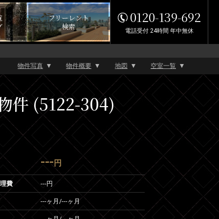
0120-139-692
覧
フリーレント
グ
検索
電話受付 24時間 年中無休
物件写真
物件概要
地図
空室一覧
(5122-304)
---
円
管理費
---円
---ヶ月
/
---ヶ月
---ヶ月
/
---ヶ月