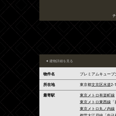
チ
建物詳細を見る
物件名
プレミアムキューブ
所在地
東京都
文京区
水道
2-
最寄駅
東京メトロ有楽町線
東京メトロ東西線
「
東京メトロ丸ノ内線
都営大江戸線
「
牛込