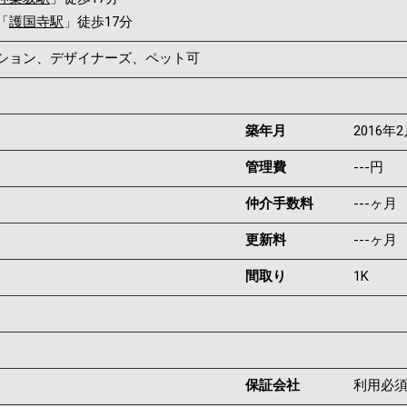
「
護国寺駅
」徒歩17分
ンション、デザイナーズ、ペット可
築年月
2016年
管理費
---円
仲介手数料
---ヶ月
更新料
---ヶ月
間取り
1K
保証会社
利用必