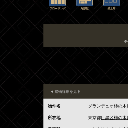
チ
建物詳細を見る
物件名
グランデュオ柿の木
所在地
東京都
目黒区
柿の木