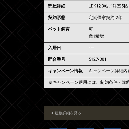
部屋詳細
LDK12.3帖／洋室5帖
契約形態
定期借家契約 2年
ペット飼育
可
敷1積増
入居日
---
問合番号
5127-301
キャンペーン情報
キャンペーン詳細内
※キャンペーン適用には、制約条件・違
建物詳細を見る