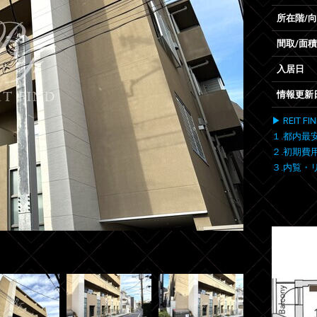
所在階/
間取/面積
入居日
情報更新
▶ REIT
１.都内最
２.初期費
３.内覧・