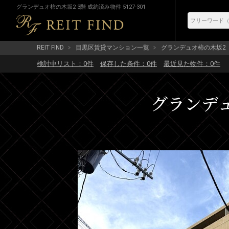
グランデュオ柿の木坂2 3階 成約済み物件 5127-301
REIT FIND
目黒区賃貸マンション一覧
グランデュオ柿の木坂2
検討中リスト：
0
件
保存した条件：
0
件
最近見た物件：
0
件
グランデュオ