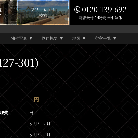
0120-139-692
覧
フリーレント
グ
検索
電話受付 24時間 年中無休
物件写真
物件概要
地図
空室一覧
7-301)
---
円
管理費
---円
---ヶ月
/
---ヶ月
---ヶ月
/
---ヶ月