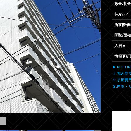
敷金/礼金
仲介/FR
所在階/
間取/面積
入居日
情報更新
▶ REIT
１.都内最
２.初期費
３.内覧・