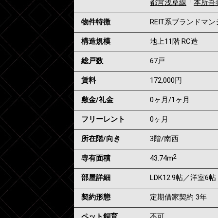
都営浅草線
「
本所吾
物件特徴
REIT系ブランドマ
構造規模
地上11階 RC造
総戸数
67戸
賃料
172,000
円
敷金/礼金
0ヶ月
/
1ヶ月
フリーレント
0ヶ月
所在階/向き
3階/南西
2
専有面積
43.74m
部屋詳細
LDK12.9帖／洋室6帖
契約形態
定期借家契約 3年
ペット飼育
不可