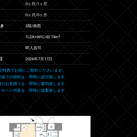
0ヶ月
/
1ヶ月
0ヶ月
/
0ヶ月
向き
3階/南西
2
1LDK+WIC/43.74m
即入居可
日
2026年7月17日
 FIND特典でお得にご契約くださいませ。
安値での契約を、即時に提示致します。
用のお見積りを、即時に案内致します。
リモート内覧を、即時に提案致します。