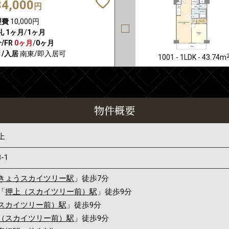
84,000
円
理費
10,000円
礼
1ヶ月
/
1ヶ月
/FR
0ヶ月
/
0ヶ月
/入居
南東/即入居可
1001 - 1LDK - 43.74m
物件概要
上
3-1
きょうスカイツリー駅
」徒歩7分
「
押上（スカイツリー前）駅
」徒歩9分
スカイツリー前）駅
」徒歩9分
（スカイツリー前）駅
」徒歩9分