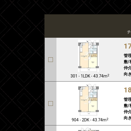
チ
1
管
敷/
仲介
向き
2
301 - 1LDK - 43.74m
1
管
敷/
仲介
向き
2
904 - 2DK - 43.74m