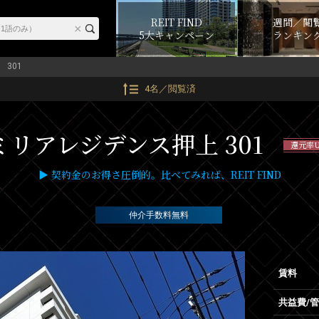
REIT FIND
週間／閲
5大キャンペーン
ランキン
301
4名／閲覧済
ミリアレジデンス押上 301
還元率U
▶ 契約金のお得さ圧倒的。比べてみれば、REIT FIND
仲介手数料無料
賃料
共益費/