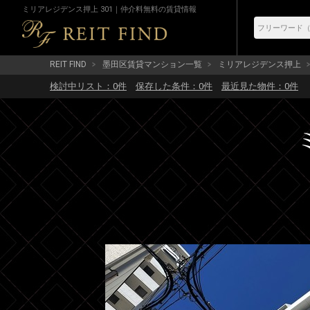
ミリアレジデンス押上 301｜仲介料無料の賃貸情報
REIT FIND
墨田区賃貸マンション一覧
ミリアレジデンス押上
検討中リスト：
0
件
保存した条件：
0
件
最近見た物件：
0
件