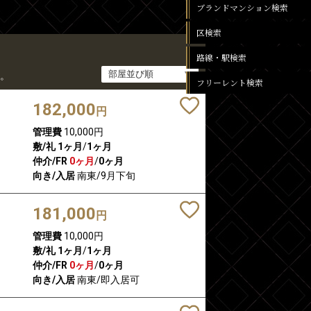
ブランドマンション検索
区検索
路線・駅検索
。
フリーレント検索
182,000
円
管理費
10,000円
敷/礼
1ヶ月
/
1ヶ月
仲介/FR
0ヶ月
/
0ヶ月
向き/入居
南東/9月下旬
181,000
円
管理費
10,000円
敷/礼
1ヶ月
/
1ヶ月
仲介/FR
0ヶ月
/
0ヶ月
向き/入居
南東/即入居可