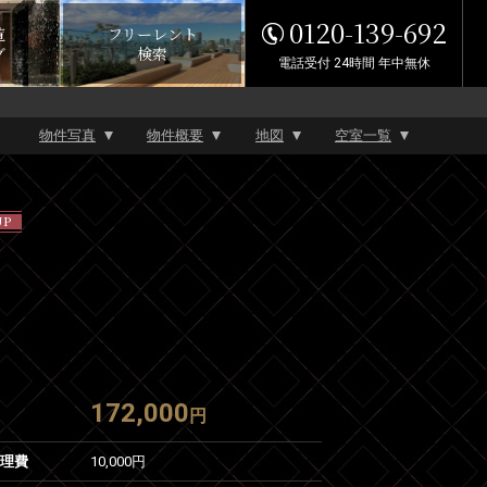
0120-139-692
覧
フリーレント
グ
検索
電話受付 24時間 年中無休
物件写真
物件概要
地図
空室一覧
P
172,000
円
管理費
10,000円