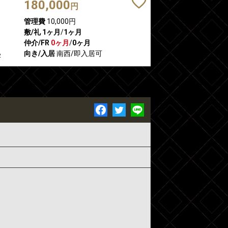
180,000
円
管理費
10,000円
敷/礼
1ヶ月
/
1ヶ月
仲介/FR
0ヶ月
/
0ヶ月
向き/入居
南西/即入居可
2