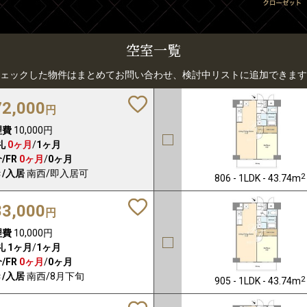
空室一覧
ェックした物件はまとめてお問い合わせ、検討中リストに追加できます
72,000
円
理費
10,000円
礼
0ヶ月
/
1ヶ月
/FR
0ヶ月
/
0ヶ月
/入居
南西/即入居可
2
806 - 1LDK - 43.74m
83,000
円
理費
10,000円
礼
1ヶ月
/
1ヶ月
/FR
0ヶ月
/
0ヶ月
/入居
南西/8月下旬
2
905 - 1LDK - 43.74m