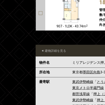
1
管
敷/
仲介
向き
2
907 - 1LDK - 43.74m
建物詳細を見る
物件名
ミリアレジデンス押
所在地
東京都
墨田区
向島
3-
最寄駅
東武伊勢崎線
「
とう
東京メトロ半蔵門線
都営浅草線
「
押上（
東武伊勢崎線
「
押上