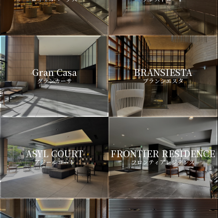
Gran Casa
BRANSIESTA
グランカーサ
ブランシエスタ
ASYL COURT
FRONTIER RESIDENCE
アジールコート
フロンティアレジデンス