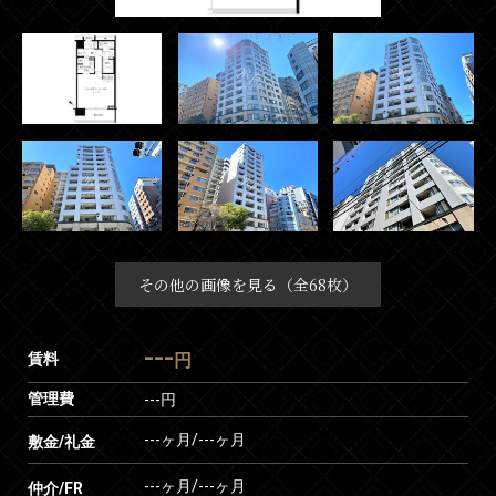
その他の画像を見る（全68枚）
---
賃料
円
管理費
---円
---ヶ月
/
---ヶ月
敷金/礼金
---ヶ月
/
---ヶ月
仲介/FR