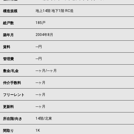
地上14階 地下1階 RC造
構造規模
185戸
総戸数
2004年8月
築年月
---
円
賃料
---円
管理費
---ヶ月
/
---ヶ月
敷金/礼金
---ヶ月
仲介手数料
---ヶ月
フリーレント
---ヶ月
更新料
14階/北東
所在階/向き
1K
間取り