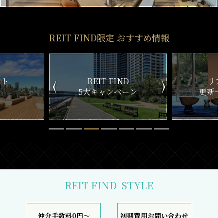
REIT FIND限定 おすすめ情報
ND
リアルタイム
新
ペーン
更新一覧チェック
REIT FIND
STYLE
仲介手数料0円～
初期費用お問い合わせ