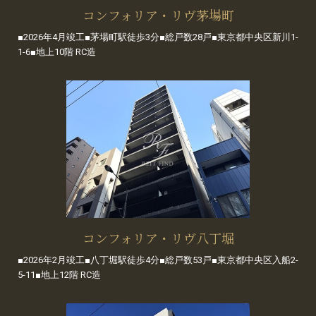
コンフォリア・リヴ茅場町
■2026年4月竣工■茅場町駅徒歩3分■総戸数28戸■東京都中央区新川1-
1-6■地上10階 RC造
コンフォリア・リヴ八丁堀
■2026年2月竣工■八丁堀駅徒歩4分■総戸数53戸■東京都中央区入船2-
5-11■地上12階 RC造