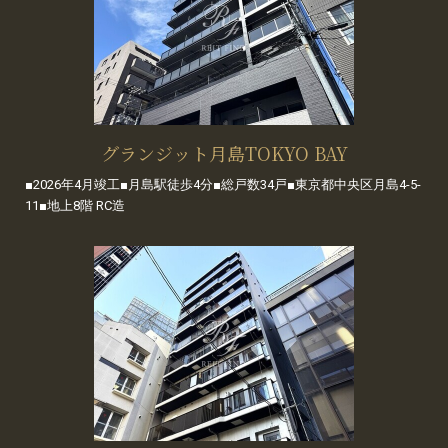
グランジット月島TOKYO BAY
■2026年4月竣工■月島駅徒歩4分■総戸数34戸■東京都中央区月島4-5-
11■地上8階 RC造