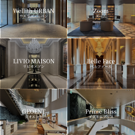
Wellith URBAN
Zoom
ウエリスアーバン
ズーム
LIVIO MAISON
Belle Face
リビオメゾン
ベルファース
GEOENT
Prime Bliss
ジオエント
プライムブリス