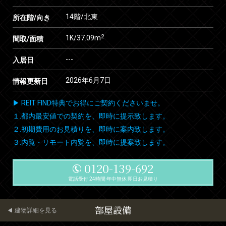
14階/北東
所在階/向き
2
1K/37.09m
間取/面積
---
入居日
2026年6月7日
情報更新日
▶ REIT FIND特典でお得にご契約くださいませ。
１.都内最安値での契約を、即時に提示致します。
２.初期費用のお見積りを、即時に案内致します。
３.内覧・リモート内覧を、即時に提案致します。
0120-139-692
電話受付 24時間 年中無休 即日お見積り
部屋設備
建物詳細を見る