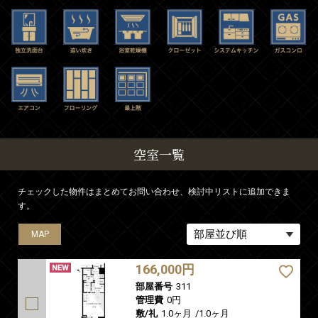
空室一覧
チェックした物件はまとめてお問い合わせ、検討中リストに追加できま
す。
MAP
MAP
MAP
MAP
MAP
166,000円
部屋番号
311
管理費
0円
敷/礼
1.0ヶ月
/
1.0ヶ月