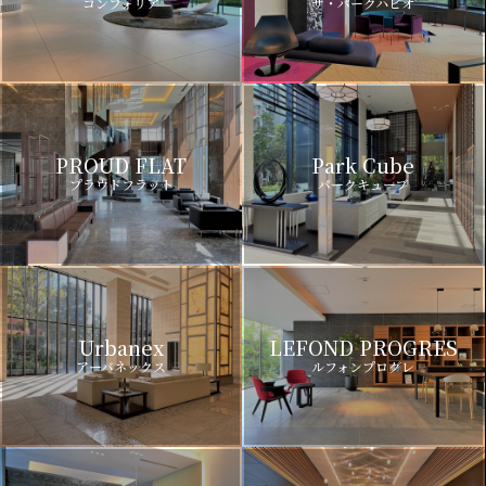
コンフォリア
ザ・パークハビオ
PROUD FLAT
Park Cube
プラウドフラット
パークキューブ
Urbanex
LEFOND PROGRES
アーバネックス
ルフォンプログレ