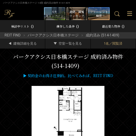
パークアクシス日本橋ステージ 14階 成約済み物件 514-1409
5大
週間／閲覧
フリーレント
キャンペーン
ランキング
検索
0
0
0
検討中リスト
保存した条件
最近見た物件
REIT FIND
パークアクシス日本橋ステージ
成約済み (514-1409)
建物詳細を見る
空室一覧を見る
1名／閲覧済
パークアクシス日本橋ステージ 成約済み物件
(514-1409)
▶ 契約金のお得さ圧倒的。比べてみれば、REIT FIND