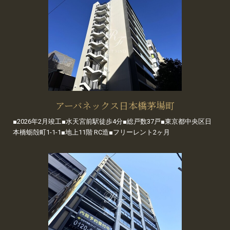
アーバネックス日本橋茅場町
■2026年2月竣工■水天宮前駅徒歩4分■総戸数37戸■東京都中央区日
本橋蛎殻町1-1-1■地上11階 RC造■フリーレント2ヶ月