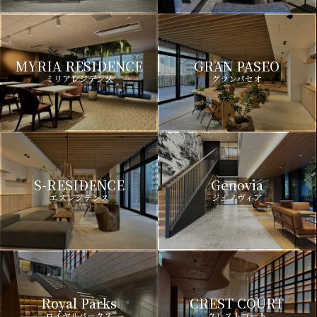
MYRIA RESIDENCE
GRAN PASEO
ミリアレジデンス
グランパセオ
S-RESIDENCE
Genovia
エスレジデンス
ジェノヴィア
Royal Parks
CREST COURT
ロイヤルパークス
クレストコート