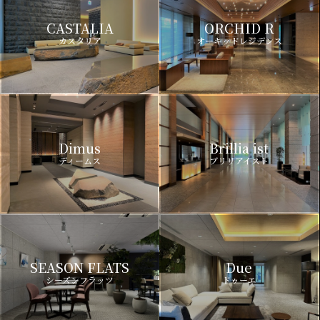
CASTALIA
ORCHID R
カスタリア
オーキッドレジデンス
Dimus
Brillia ist
ディームス
ブリリアイスト
SEASON FLATS
Due
シーズンフラッツ
ドゥーエ