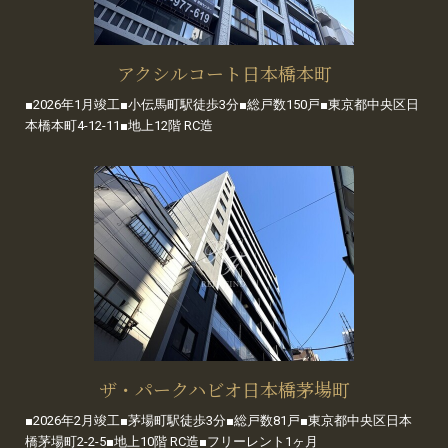
アクシルコート日本橋本町
■2026年1月竣工■小伝馬町駅徒歩3分■総戸数150戸■東京都中央区日
本橋本町4-12-11■地上12階 RC造
ザ・パークハビオ日本橋茅場町
■2026年2月竣工■茅場町駅徒歩3分■総戸数81戸■東京都中央区日本
橋茅場町2-2-5■地上10階 RC造■フリーレント1ヶ月