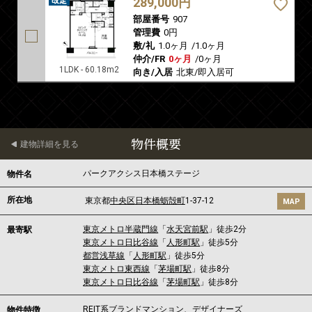
289,000円
部屋番号
907
管理費
0円
敷/礼
1.0ヶ月
/
1.0ヶ月
仲介/FR
0ヶ月
/
0ヶ月
1LDK - 60.18m2
向き/入居
北東/即入居可
物件概要
建物詳細を見る
パークアクシス日本橋ステージ
物件名
所在地
東京都
中央区
日本橋蛎殻町
1-37-12
MAP
東京メトロ半蔵門線
「
水天宮前駅
」徒歩2分
最寄駅
東京メトロ日比谷線
「
人形町駅
」徒歩5分
都営浅草線
「
人形町駅
」徒歩5分
東京メトロ東西線
「
茅場町駅
」徒歩8分
東京メトロ日比谷線
「
茅場町駅
」徒歩8分
REIT系ブランドマンション、デザイナーズ
物件特徴