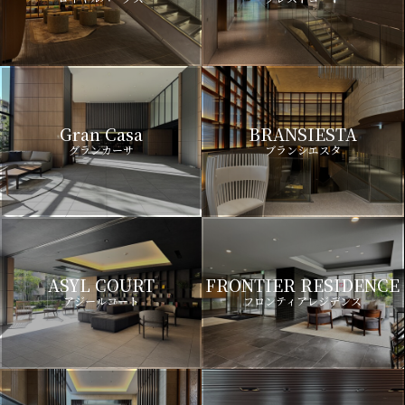
Gran Casa
BRANSIESTA
グランカーサ
ブランシエスタ
ASYL COURT
FRONTIER RESIDENCE
アジールコート
フロンティアレジデンス