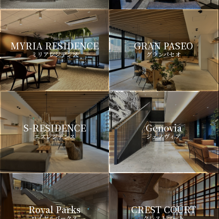
MYRIA RESIDENCE
GRAN PASEO
ミリアレジデンス
グランパセオ
S-RESIDENCE
Genovia
エスレジデンス
ジェノヴィア
Royal Parks
CREST COURT
ロイヤルパークス
クレストコート