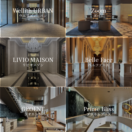
Wellith URBAN
Zoom
ウエリスアーバン
ズーム
LIVIO MAISON
Belle Face
リビオメゾン
ベルファース
GEOENT
Prime Bliss
ジオエント
プライムブリス