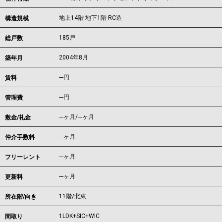
地上14階 地下1階 RC造
構造規模
185戸
総戸数
2004年8月
築年月
---
円
賃料
---円
管理費
---ヶ月
/
---ヶ月
敷金/礼金
---ヶ月
仲介手数料
---ヶ月
フリーレント
---ヶ月
更新料
11階/北東
所在階/向き
1LDK+SIC+WIC
間取り