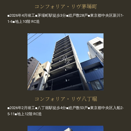
コンフォリア・リヴ茅場町
■2026年4月竣工■茅場町駅徒歩3分■総戸数28戸■東京都中央区新川1-
1-6■地上10階 RC造
コンフォリア・リヴ八丁堀
■2026年2月竣工■八丁堀駅徒歩4分■総戸数53戸■東京都中央区入船2-
5-11■地上12階 RC造