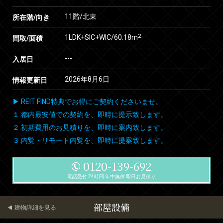
11階/北東
所在階/向き
2
1LDK+SIC+WIC/60.18m
間取/面積
---
入居日
2026年8月6日
情報更新日
▶ REIT FIND特典でお得にご契約くださいませ。
１.都内最安値での契約を、即時に提示致します。
２.初期費用のお見積りを、即時に案内致します。
３.内覧・リモート内覧を、即時に提案致します。
0120-139-692
電話受付 24時間 年中無休 即日お見積り
部屋設備
建物詳細を見る