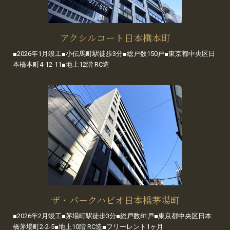
アクシルコート日本橋本町
■2026年1月竣工■小伝馬町駅徒歩3分■総戸数150戸■東京都中央区日
本橋本町4-12-11■地上12階 RC造
ザ・パークハビオ日本橋茅場町
■2026年2月竣工■茅場町駅徒歩3分■総戸数81戸■東京都中央区日本
橋茅場町2-2-5■地上10階 RC造■フリーレント1ヶ月