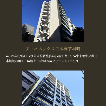
アーバネックス日本橋茅場町
■2026年2月竣工■水天宮前駅徒歩4分■総戸数37戸■東京都中央区日
本橋蛎殻町1-1-1■地上11階 RC造■フリーレント2ヶ月