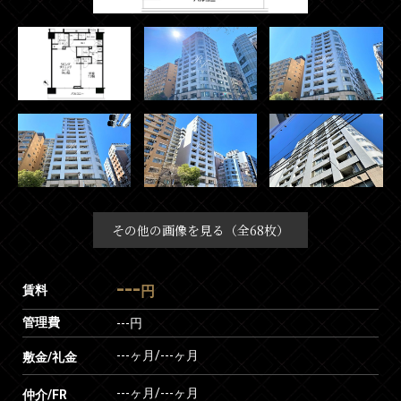
その他の画像を見る（全68枚）
---
賃料
円
管理費
---円
---ヶ月
/
---ヶ月
敷金/礼金
---ヶ月
/
---ヶ月
仲介/FR