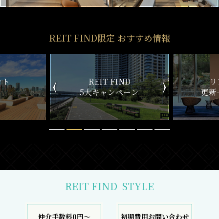
REIT FIND限定 おすすめ情報
ND
リアルタイム
新
ペーン
更新一覧チェック
REIT FIND
STYLE
仲介手数料0円～
初期費用お問い合わせ