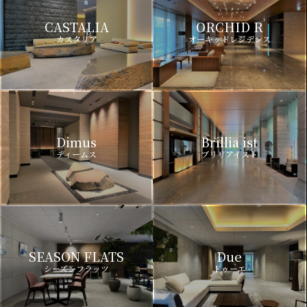
CASTALIA
ORCHID R
カスタリア
オーキッドレジデンス
Dimus
Brillia ist
ディームス
ブリリアイスト
SEASON FLATS
Due
シーズンフラッツ
ドゥーエ