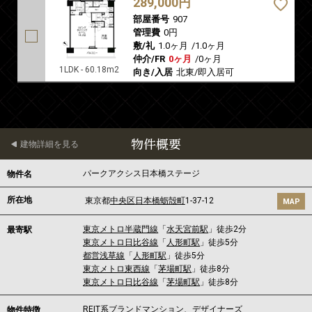
289,000円
部屋番号
907
管理費
0円
敷/礼
1.0ヶ月
/
1.0ヶ月
仲介/FR
0ヶ月
/
0ヶ月
1LDK - 60.18m2
向き/入居
北東/即入居可
物件概要
建物詳細を見る
パークアクシス日本橋ステージ
物件名
所在地
東京都
中央区
日本橋蛎殻町
1-37-12
MAP
東京メトロ半蔵門線
「
水天宮前駅
」徒歩2分
最寄駅
東京メトロ日比谷線
「
人形町駅
」徒歩5分
都営浅草線
「
人形町駅
」徒歩5分
東京メトロ東西線
「
茅場町駅
」徒歩8分
東京メトロ日比谷線
「
茅場町駅
」徒歩8分
REIT系ブランドマンション、デザイナーズ
物件特徴