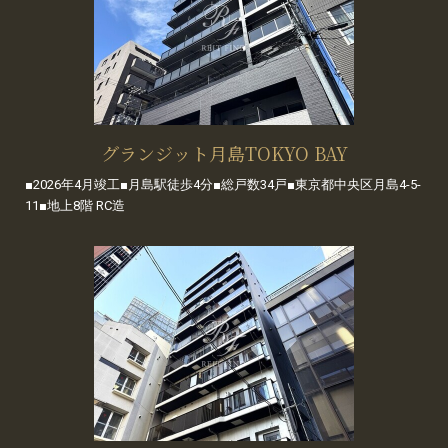
グランジット月島TOKYO BAY
■2026年4月竣工■月島駅徒歩4分■総戸数34戸■東京都中央区月島4-5-
11■地上8階 RC造