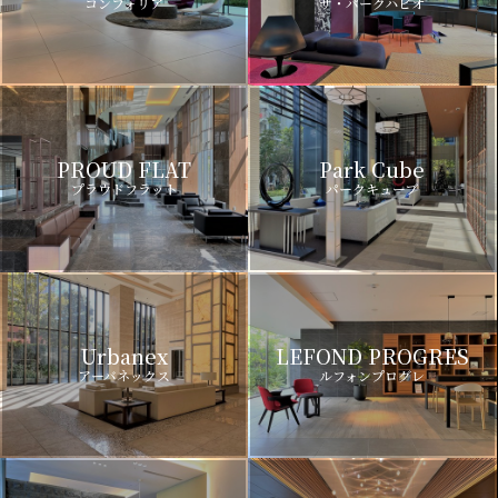
コンフォリア
ザ・パークハビオ
PROUD FLAT
Park Cube
プラウドフラット
パークキューブ
Urbanex
LEFOND PROGRES
アーバネックス
ルフォンプログレ