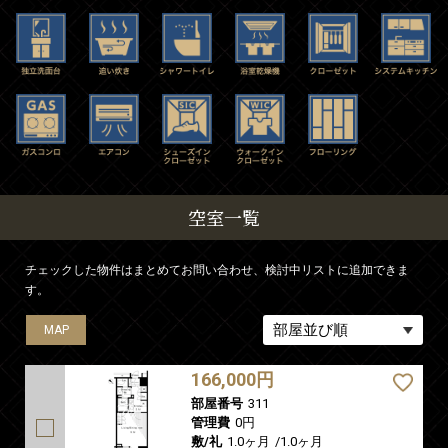
空室一覧
チェックした物件はまとめてお問い合わせ、検討中リストに追加できま
す。
MAP
MAP
MAP
MAP
MAP
166,000円
部屋番号
311
管理費
0円
敷/礼
1.0ヶ月
/
1.0ヶ月