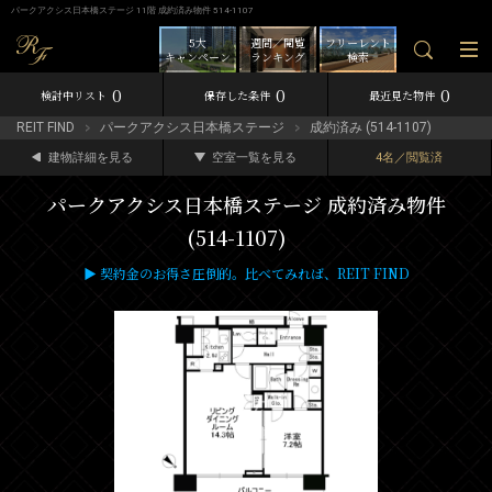
パークアクシス日本橋ステージ 11階 成約済み物件 514-1107
5大
週間／閲覧
フリーレント
キャンペーン
ランキング
検索
0
0
0
検討中リスト
保存した条件
最近見た物件
REIT FIND
パークアクシス日本橋ステージ
成約済み (514-1107)
建物詳細を見る
空室一覧を見る
4名／閲覧済
パークアクシス日本橋ステージ 成約済み物件
(514-1107)
▶ 契約金のお得さ圧倒的。比べてみれば、REIT FIND