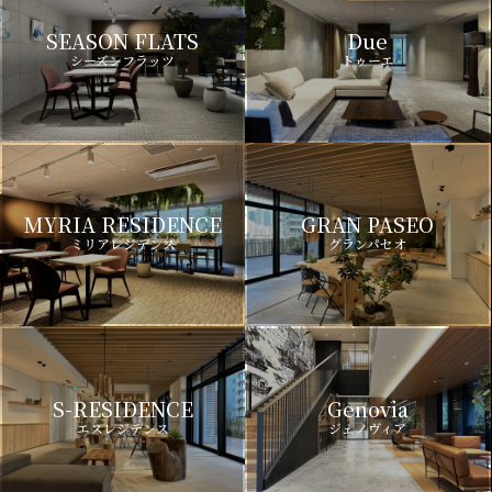
SEASON FLATS
Due
シーズンフラッツ
ドゥーエ
MYRIA RESIDENCE
GRAN PASEO
ミリアレジデンス
グランパセオ
S-RESIDENCE
Genovia
エスレジデンス
ジェノヴィア