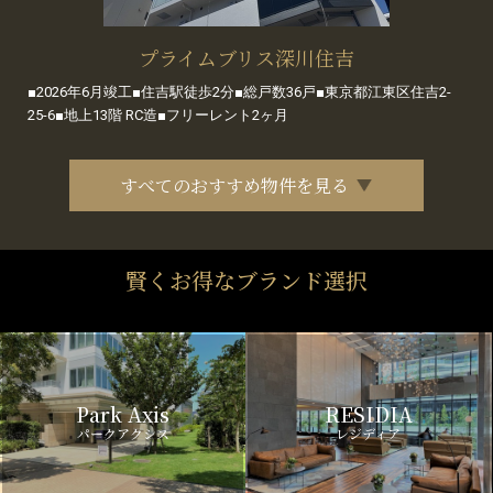
プライムブリス深川住吉
■2026年6月竣工■住吉駅徒歩2分■総戸数36戸■東京都江東区住吉2-
25-6■地上13階 RC造■フリーレント2ヶ月
すべてのおすすめ物件を見る
賢くお得なブランド選択
Park Axis
RESIDIA
パークアクシス
レジディア