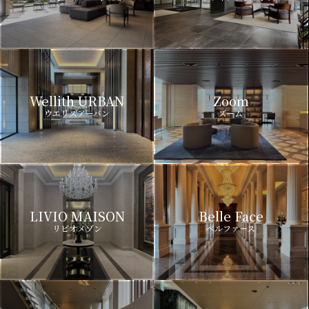
Wellith URBAN
Zoom
ウエリスアーバン
ズーム
LIVIO MAISON
Belle Face
リビオメゾン
ベルファース