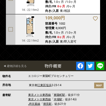
敷/礼
1.0ヶ月
/
1.0ヶ月
仲介/FR
0ヶ月
/
0ヶ月
1K - 22.19m2
向き/入居
東/相談
109,000円
部屋番号
1002
管理費
8,000円
敷/礼
1.0ヶ月
/
1.0ヶ月
仲介/FR
0ヶ月
/
0ヶ月
1K - 22.19m2
向き/入居
東/即入居可
物件概要
建物詳細を見る
エコロジー東陽町プロセンチュリー
物件名
所在地
東京都
江東区
塩浜
2-23-14
MAP
東京メトロ東西線
「
東陽町駅
」徒歩11分
最寄駅
東京メトロ東西線
「
木場駅
」徒歩14分
JR京葉線
「
潮見駅
」徒歩21分