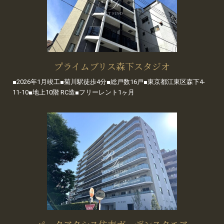
プライムブリス森下スタジオ
■2026年1月竣工■菊川駅徒歩4分■総戸数16戸■東京都江東区森下4-
11-10■地上10階 RC造■フリーレント1ヶ月
パークアクシス住吉ガーデンスクエア