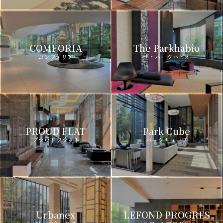
COMFORIA
The Parkhabio
コンフォリア
ザ・パークハビオ
PROUD FLAT
Park Cube
プラウドフラット
パークキューブ
Urbanex
LEFOND PROGRES