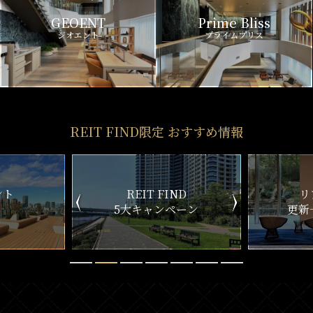
GEOENT
Prime Bliss
ジオエント
プライムブリス
REIT FIND限定 おすすめ情報
ND
リアルタイム
新
ペーン
更新一覧チェック