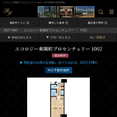
エコロジー東陽町プロセンチュリー 1002｜仲介料無料の賃貸情報
5大
週間／閲覧
フリーレント
キャンペーン
ランキング
検索
0
0
0
検討中リスト
保存した条件
最近見た物件
REIT FIND
エコロジー東陽町プロセンチュリー
1002
建物詳細を見る
空室一覧を見る
2名／閲覧済
エコロジー東陽町プロセンチュリー 1002
還元率UP
▶ 契約金のお得さ圧倒的。比べてみれば、REIT FIND
仲介手数料無料