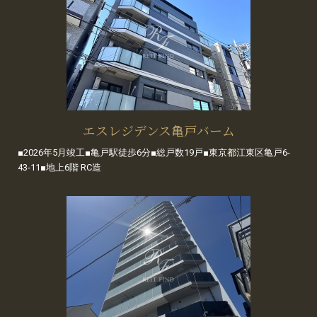
エスレジデンス亀戸バーム
■2026年5月竣工■亀戸駅徒歩6分■総戸数19戸■東京都江東区亀戸6-
43-11■地上6階 RC造