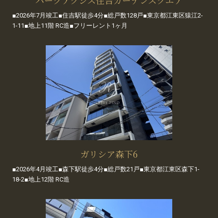
■2026年7月竣工■住吉駅徒歩4分■総戸数128戸■東京都江東区猿江2-
1-11■地上11階 RC造■フリーレント1ヶ月
ガリシア森下6
■2026年4月竣工■森下駅徒歩4分■総戸数21戸■東京都江東区森下1-
18-2■地上12階 RC造