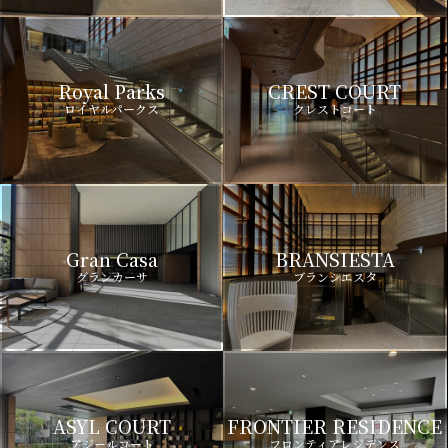
Royal Parks
CREST COURT
ロイヤルパークス
クレストコート
Gran Casa
BRANSIESTA
グランカーサ
ブランシエスタ
ASYL COURT
FRONTIER RESIDENCE
アジールコート
フロンティアレジデンス