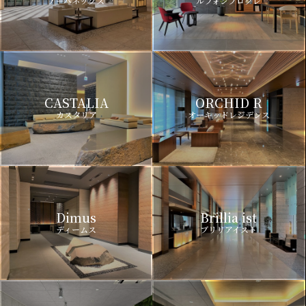
アーバネックス
ルフォンプログレ
CASTALIA
ORCHID R
カスタリア
オーキッドレジデンス
Dimus
Brillia ist
ディームス
ブリリアイスト