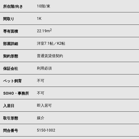
10階/東
所在階/向き
1K
間取り
2
22.19m
専有面積
洋室7.1帖／K2帖
部屋詳細
普通賃貸借契約
契約形態
利用必須
保証会社
不可
ペット飼育
不可
SOHO・事務所
即入居可
入居日
媒介
取引形態
5150-1002
問合番号