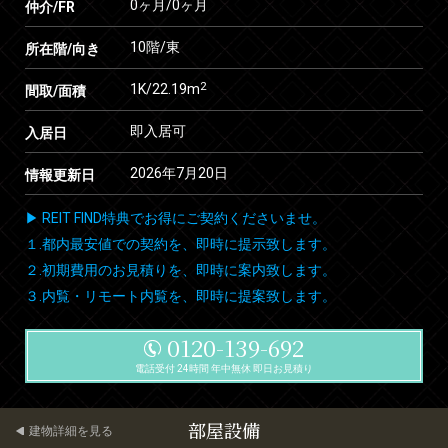
0ヶ月
/
0ヶ月
仲介/FR
10階/東
所在階/向き
2
1K/22.19m
間取/面積
即入居可
入居日
2026年7月20日
情報更新日
▶ REIT FIND特典でお得にご契約くださいませ。
１.都内最安値での契約を、即時に提示致します。
２.初期費用のお見積りを、即時に案内致します。
３.内覧・リモート内覧を、即時に提案致します。
0120-139-692
電話受付 24時間 年中無休 即日お見積り
部屋設備
建物詳細を見る