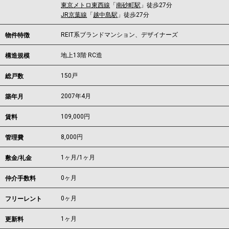
東京メトロ東西線
「
南砂町駅
」徒歩27分
JR京葉線
「
越中島駅
」徒歩27分
REIT系ブランドマンション、デザイナーズ
物件特徴
地上13階 RC造
構造規模
150戸
総戸数
2007年4月
築年月
109,000
円
賃料
8,000円
管理費
1ヶ月
/
1ヶ月
敷金/礼金
0ヶ月
仲介手数料
0ヶ月
フリーレント
1ヶ月
更新料