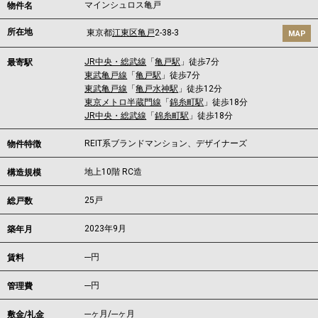
マインシュロス亀戸
物件名
所在地
東京都
江東区
亀戸
2-38-3
MAP
JR中央・総武線
「
亀戸駅
」徒歩7分
最寄駅
東武亀戸線
「
亀戸駅
」徒歩7分
東武亀戸線
「
亀戸水神駅
」徒歩12分
東京メトロ半蔵門線
「
錦糸町駅
」徒歩18分
JR中央・総武線
「
錦糸町駅
」徒歩18分
REIT系ブランドマンション、デザイナーズ
物件特徴
地上10階 RC造
構造規模
25戸
総戸数
2023年9月
築年月
---
円
賃料
---円
管理費
---ヶ月
/
---ヶ月
敷金/礼金