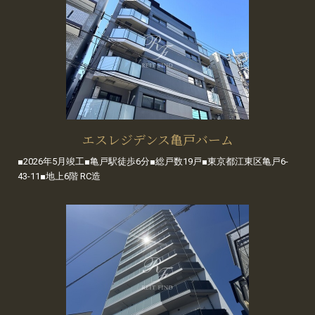
エスレジデンス亀戸バーム
■2026年5月竣工■亀戸駅徒歩6分■総戸数19戸■東京都江東区亀戸6-
43-11■地上6階 RC造