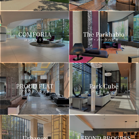
COMFORIA
The Parkhabio
コンフォリア
ザ・パークハビオ
PROUD FLAT
Park Cube
プラウドフラット
パークキューブ
Urbanex
LEFOND PROGRES