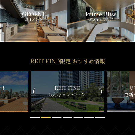
GEOENT
Prime Bliss
ジオエント
プライムブリス
REIT FIND限定 おすすめ情報
IND
リアルタイム
新
ペーン
更新一覧チェック