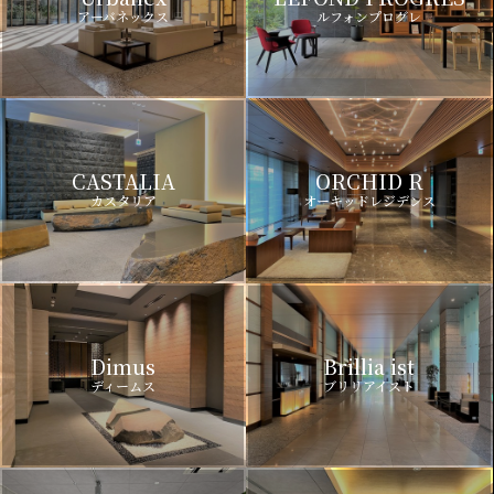
アーバネックス
ルフォンプログレ
CASTALIA
ORCHID R
カスタリア
オーキッドレジデンス
Dimus
Brillia ist
ディームス
ブリリアイスト