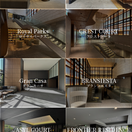
Royal Parks
CREST COURT
ロイヤルパークス
クレストコート
Gran Casa
BRANSIESTA
グランカーサ
ブランシエスタ
ASYL COURT
FRONTIER RESIDENCE