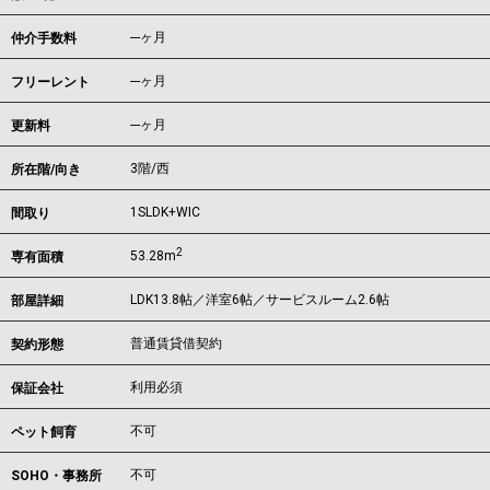
---ヶ月
仲介手数料
---ヶ月
フリーレント
---ヶ月
更新料
3階/西
所在階/向き
1SLDK+WIC
間取り
2
53.28m
専有面積
LDK13.8帖／洋室6帖／サービスルーム2.6帖
部屋詳細
普通賃貸借契約
契約形態
利用必須
保証会社
不可
ペット飼育
不可
SOHO・事務所