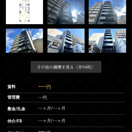
その他の画像を見る（全94枚）
---
賃料
円
管理費
---円
---ヶ月
/
---ヶ月
敷金/礼金
---ヶ月
/
---ヶ月
仲介/FR