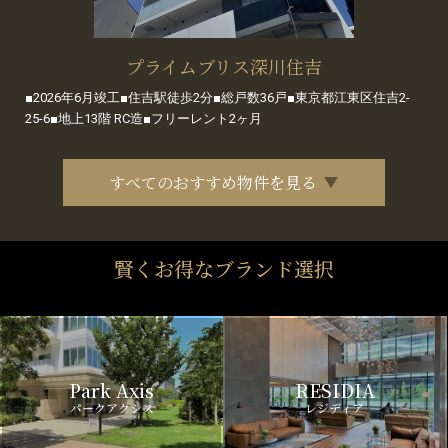
プライムブリス深川住吉
■2026年6月竣工■住吉駅徒歩2分■総戸数36戸■東京都江東区住吉2-
25-6■地上13階 RC造■フリーレント2ヶ月
すべてのおすすめ物件を見る
賢くお得なブランド選択
Park Axis
RESIDIA
パークアクシス
レジディア