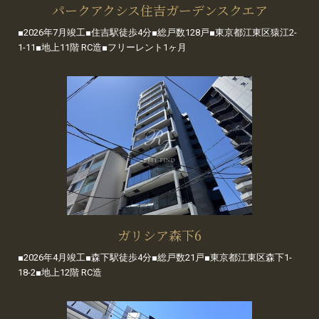
パークアクシス住吉ガーデンスクエア
■2026年7月竣工■住吉駅徒歩4分■総戸数128戸■東京都江東区猿江2-
1-11■地上11階 RC造■フリーレント1ヶ月
ガリシア森下6
■2026年4月竣工■森下駅徒歩4分■総戸数21戸■東京都江東区森下1-
18-2■地上12階 RC造