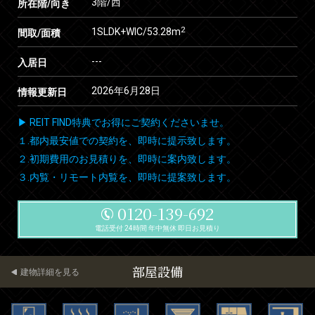
3階/西
所在階/向き
2
1SLDK+WIC/53.28m
間取/面積
---
入居日
2026年6月28日
情報更新日
▶ REIT FIND特典でお得にご契約くださいませ。
１.都内最安値での契約を、即時に提示致します。
２.初期費用のお見積りを、即時に案内致します。
３.内覧・リモート内覧を、即時に提案致します。
0120-139-692
電話受付 24時間 年中無休 即日お見積り
部屋設備
建物詳細を見る