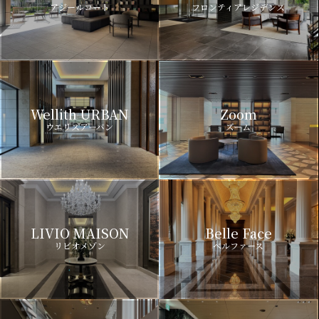
アジールコート
フロンティアレジデンス
Wellith URBAN
Zoom
ウエリスアーバン
ズーム
LIVIO MAISON
Belle Face
リビオメゾン
ベルファース