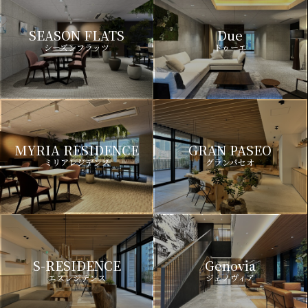
SEASON FLATS
Due
シーズンフラッツ
ドゥーエ
MYRIA RESIDENCE
GRAN PASEO
ミリアレジデンス
グランパセオ
S-RESIDENCE
Genovia
エスレジデンス
ジェノヴィア