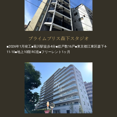
プライムブリス森下スタジオ
■2026年1月竣工■菊川駅徒歩4分■総戸数16戸■東京都江東区森下4-
11-10■地上10階 RC造■フリーレント1ヶ月