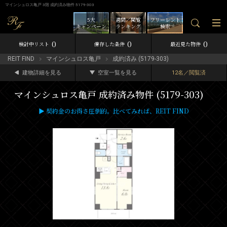
マインシュロス亀戸 3階 成約済み物件 5179-303
5大
週間／閲覧
フリーレント
キャンペーン
ランキング
検索
0
0
0
検討中リスト
保存した条件
最近見た物件
REIT FIND
マインシュロス亀戸
成約済み (5179-303)
建物詳細を見る
空室一覧を見る
12名／閲覧済
マインシュロス亀戸 成約済み物件 (5179-303)
▶ 契約金のお得さ圧倒的。比べてみれば、REIT FIND