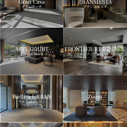
Gran Casa
BRANSIESTA
グランカーサ
ブランシエスタ
ASYL COURT
FRONTIER RESIDENCE
アジールコート
フロンティアレジデンス
Wellith URBAN
Zoom
ウエリスアーバン
ズーム