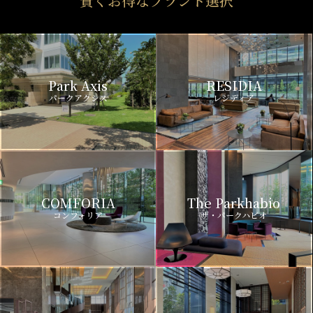
賢くお得なブランド選択
Park Axis
RESIDIA
パークアクシス
レジディア
COMFORIA
The Parkhabio
コンフォリア
ザ・パークハビオ