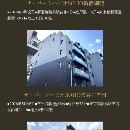
ザ・パークハビオSOHO新宿御苑
■2026年8月竣工■新宿御苑前駅徒歩3分■総戸数110戸■東京都新宿区
新宿1-35-1■地上15階 RC造
ザ・パークハビオSOHO市谷左内町
■2026年5月竣工■市ケ谷駅徒歩3分■総戸数72戸■東京都新宿区市谷
左内町21-18■地上6階 RC造