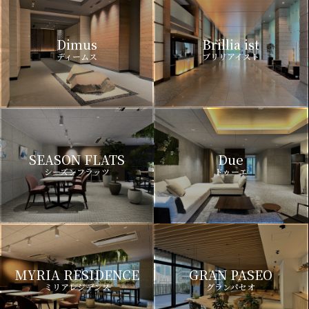
Dimus
Brillia ist
ディームス
ブリリアイスト
SEASON FLATS
Due
シーズンフラッツ
ドゥーエ
MYRIA RESIDENCE
GRAN PASEO
ミリアレジデンス
グランパセオ