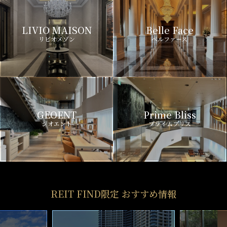
LIVIO MAISON
Belle Face
リビオメゾン
ベルファース
GEOENT
Prime Bliss
ジオエント
プライムブリス
REIT FIND限定 おすすめ情報