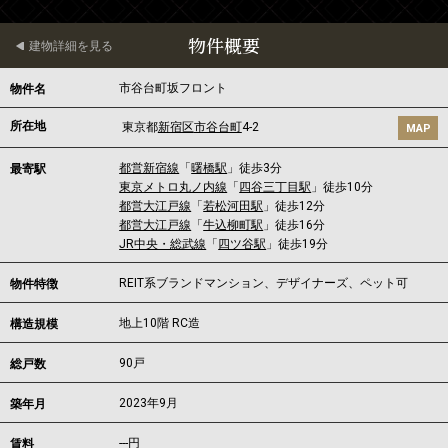
物件概要
建物詳細を見る
市谷台町坂フロント
物件名
所在地
東京都
新宿区
市谷台町
4-2
MAP
都営新宿線
「
曙橋駅
」徒歩3分
最寄駅
東京メトロ丸ノ内線
「
四谷三丁目駅
」徒歩10分
都営大江戸線
「
若松河田駅
」徒歩12分
都営大江戸線
「
牛込柳町駅
」徒歩16分
JR中央・総武線
「
四ツ谷駅
」徒歩19分
REIT系ブランドマンション、デザイナーズ、ペット可
物件特徴
地上10階 RC造
構造規模
90戸
総戸数
2023年9月
築年月
---
円
賃料