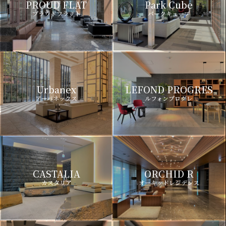
PROUD FLAT
Park Cube
プラウドフラット
パークキューブ
Urbanex
LEFOND PROGRES
アーバネックス
ルフォンプログレ
CASTALIA
ORCHID R
カスタリア
オーキッドレジデンス