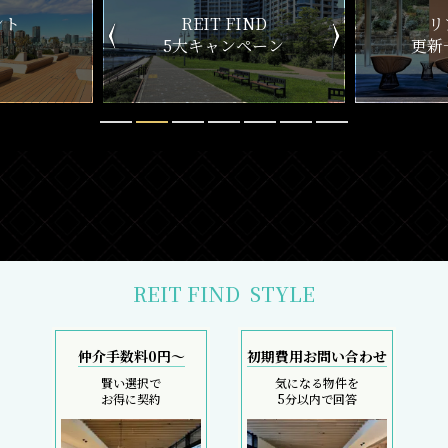
ND
リアルタイム
新
ペーン
更新一覧チェック
REIT FIND
STYLE
仲介手数料0円～
初期費用お問い合わせ
賢い選択で
気になる物件を
お得に契約
5分以内で回答