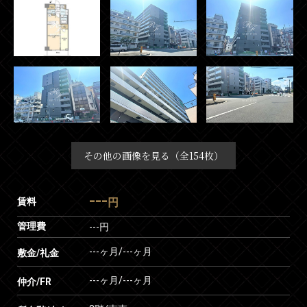
その他の画像を見る（全154枚）
---
賃料
円
管理費
---円
---ヶ月
/
---ヶ月
敷金/礼金
---ヶ月
/
---ヶ月
仲介/FR