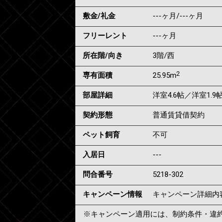
敷金/礼金
---ヶ月
/
---ヶ月
フリーレント
---ヶ月
所在階/向き
3階/西
2
専有面積
25.95m
部屋詳細
洋室4.6帖／洋室1.9
契約形態
普通賃貸借契約
ペット飼育
不可
入居日
---
問合番号
5218-302
キャンペーン情報
キャンペーン詳細内
※キャンペーン適用には、制約条件・違