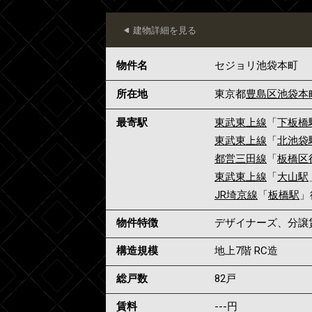
建物詳細を見る
物件名
セジョリ池袋本町
所在地
東京都
豊島区
池袋本
最寄駅
東武東上線
「
下板橋
東武東上線
「
北池袋
都営三田線
「
板橋区
東武東上線
「
大山駅
JR埼京線
「
板橋駅
」
物件特徴
デザイナーズ、分譲
構造規模
地上7階 RC造
総戸数
82戸
賃料
---
円