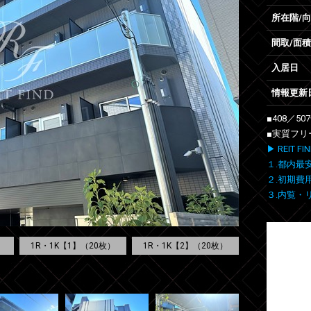
所在階/
間取/面積
入居日
情報更新
■408／5
■実質フリ
▶ REIT
１.都内最
２.初期費
３.内覧・
1R・1K【1】（20枚）
1R・1K【2】（20枚）