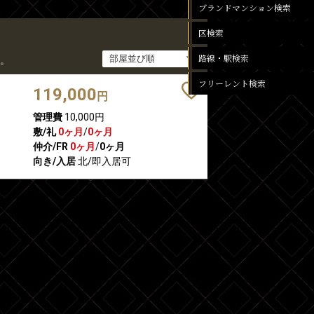
ブランドマンション検索
区検索
路線・駅検索
。
フリーレント検索
119,000
円
管理費
10,000円
敷/礼
0ヶ月
/
0ヶ月
仲介/FR
0ヶ月
/
0ヶ月
向き/入居
北/即入居可