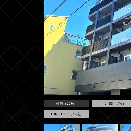
外観（20枚）
共用部（7枚）
1DK・1LDK（20枚）