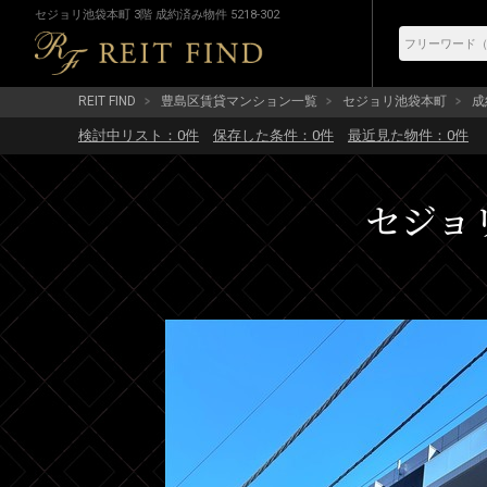
セジョリ池袋本町 3階 成約済み物件 5218-302
REIT FIND
豊島区賃貸マンション一覧
セジョリ池袋本町
成
検討中リスト：
0
件
保存した条件：
0
件
最近見た物件：
0
件
セジョリ