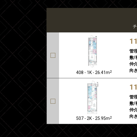
チ
1
管
敷/
仲介
向き
2
408 - 1K - 26.41m
1
管
敷/
仲介
向き
2
507 - 2K - 25.95m