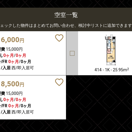
空室一覧
ェックした物件はまとめてお問い合わせ、検討中リストに追加できます
16,000
円
理費
15,000円
礼
0ヶ月
/
0ヶ月
/FR
0ヶ月
/
0ヶ月
/入居
西/即入居可
2
414 - 1K - 25.95m
18,500
円
理費
15,000円
礼
0ヶ月
/
0ヶ月
/FR
0ヶ月
/
0ヶ月
/入居
西/即入居可