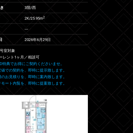
向き
3階/西
2
2K/25.95m
---
日
2026年6月29日
07号室対象
ーレント1ヶ月／相談可
 FIND特典でお得にご契約くださいませ。
安値での契約を、即時に提示致します。
用のお見積りを、即時に案内致します。
リモート内覧を、即時に提案致します。