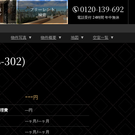
0120-139-692
覧
フリーレント
グ
検索
電話受付 24時間 年中無休
物件写真
物件概要
地図
空室一覧
302)
---
円
管理費
---円
---ヶ月
/
---ヶ月
---ヶ月
/
---ヶ月