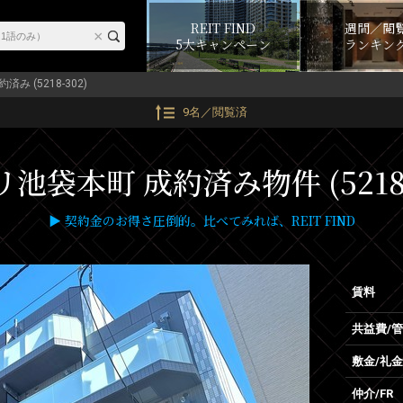
REIT FIND
週間／閲
5大キャンペーン
ランキン
約済み (5218-302)
9名／閲覧済
池袋本町 成約済み物件 (5218-
▶ 契約金のお得さ圧倒的。比べてみれば、REIT FIND
賃料
共益費/
敷金/礼金
仲介/FR