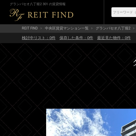
グランパセオ八丁堀2 301 の賃貸情報
REIT FIND
中央区賃貸マンション一覧
グランパセオ八丁堀2
検討中リスト：
0
件
保存した条件：
0
件
最近見た物件：
0
件