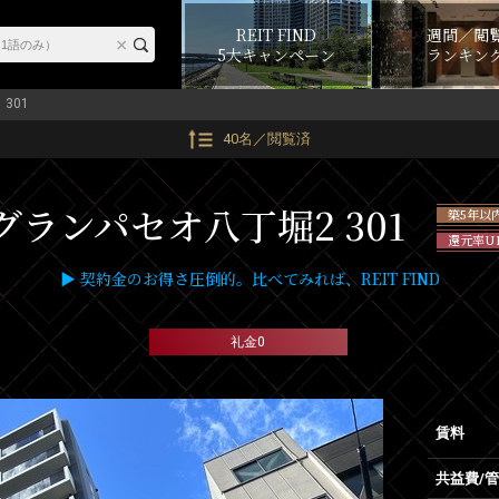
REIT FIND
週間／閲
5大キャンペーン
ランキン
301
40名／閲覧済
グランパセオ八丁堀2 301
築5年以
還元率U
▶ 契約金のお得さ圧倒的。比べてみれば、REIT FIND
礼金0
賃料
共益費/