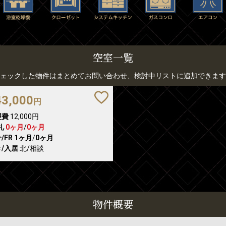
空室一覧
ェックした物件はまとめてお問い合わせ、検討中リストに追加できます
43,000
円
理費
12,000円
礼
0ヶ月
/
0ヶ月
/FR
1ヶ月
/
0ヶ月
/入居
北/相談
物件概要