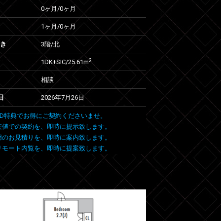
0ヶ月
/
0ヶ月
1ヶ月
/
0ヶ月
向き
3階/北
2
1DK+SIC/25.61m
相談
日
2026年7月26日
 FIND特典でお得にご契約くださいませ。
安値での契約を、即時に提示致します。
用のお見積りを、即時に案内致します。
リモート内覧を、即時に提案致します。