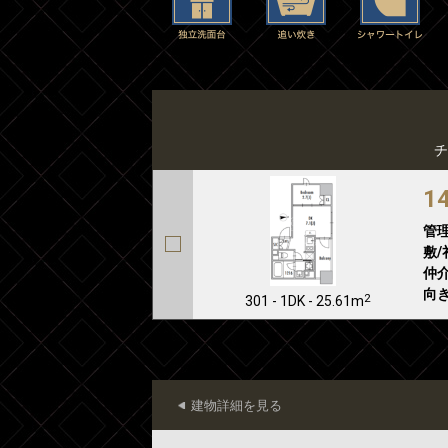
チ
1
管
敷/
仲介
向き
2
301 - 1DK - 25.61m
建物詳細を見る