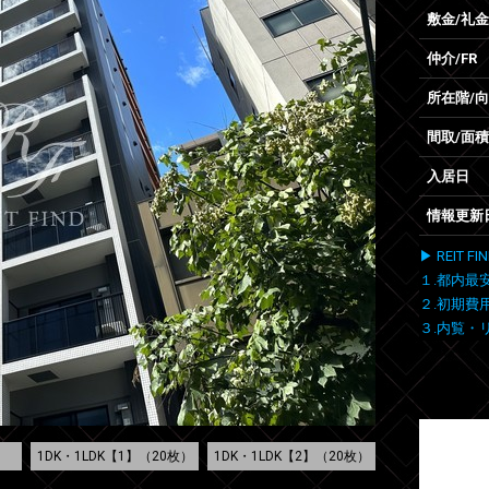
敷金/礼金
仲介/FR
所在階/
間取/面積
入居日
情報更新
▶ REIT
１.都内最
２.初期費
３.内覧・
1DK・1LDK【1】（20枚）
1DK・1LDK【2】（20枚）