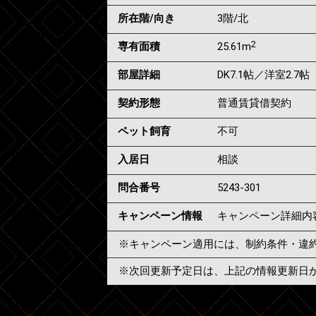
所在階/向き
3階/北
2
専有面積
25.61m
部屋詳細
DK7.1帖／洋室2.7帖
契約形態
普通賃貸借契約
ペット飼育
不可
入居日
相談
問合番号
5243-301
キャンペーン情報
キャンペーン詳細内
※キャンペーン適用には、制約条件・違
※次回更新予定日は、上記の情報更新日