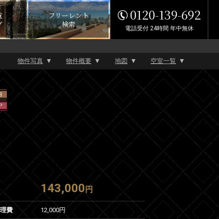
0120-139-692
覧
フリーレント
グ
検索
電話受付 24時間 年中無休
物件写真
物件概要
地図
空室一覧
内
P
143,000
円
管理費
12,000円