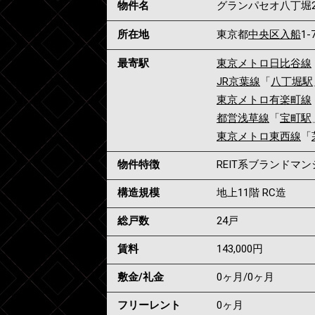
物件名
グランパセオ八丁堀
所在地
東京都
中央区
入船
1-
最寄駅
東京メトロ日比谷線
JR京葉線
「
八丁堀駅
東京メトロ有楽町線
都営浅草線
「
宝町駅
東京メトロ東西線
「
物件特徴
REIT系ブランドマ
構造規模
地上11階 RC造
総戸数
24戸
賃料
143,000
円
敷金/礼金
0ヶ月
/
0ヶ月
フリーレント
0ヶ月