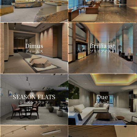
Dimus
Brillia ist
ディームス
ブリリアイスト
SEASON FLATS
Due
シーズンフラッツ
ドゥーエ