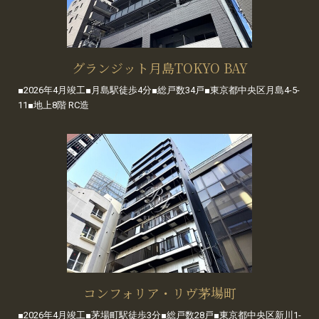
グランジット月島TOKYO BAY
■2026年4月竣工■月島駅徒歩4分■総戸数34戸■東京都中央区月島4-5-
11■地上8階 RC造
コンフォリア・リヴ茅場町
■2026年4月竣工■茅場町駅徒歩3分■総戸数28戸■東京都中央区新川1-