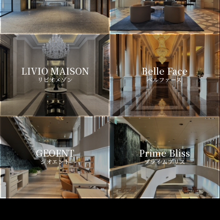
LIVIO MAISON
Belle Face
リビオメゾン
ベルファース
GEOENT
Prime Bliss
ジオエント
プライムブリス