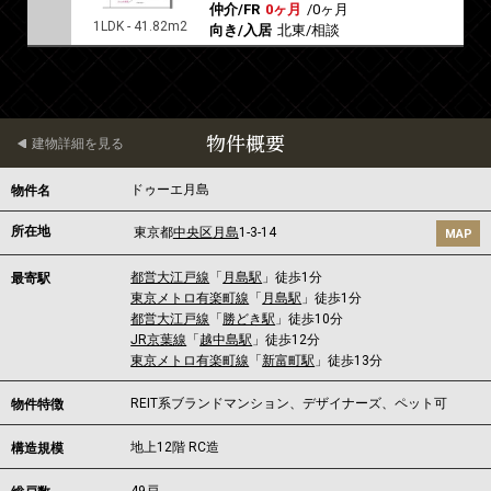
仲介/FR
0ヶ月
/
0ヶ月
1LDK - 41.82m2
向き/入居
北東/相談
物件概要
建物詳細を見る
ドゥーエ月島
物件名
所在地
東京都
中央区
月島
1-3-14
MAP
都営大江戸線
「
月島駅
」徒歩1分
最寄駅
東京メトロ有楽町線
「
月島駅
」徒歩1分
都営大江戸線
「
勝どき駅
」徒歩10分
JR京葉線
「
越中島駅
」徒歩12分
東京メトロ有楽町線
「
新富町駅
」徒歩13分
REIT系ブランドマンション、デザイナーズ、ペット可
物件特徴
地上12階 RC造
構造規模