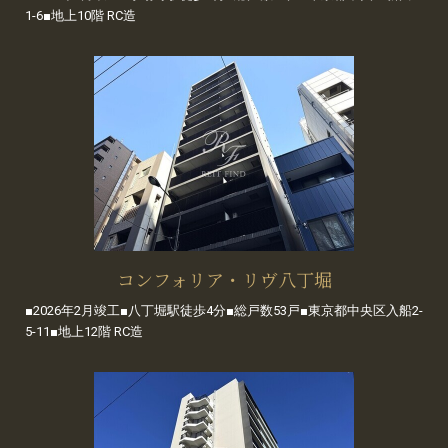
1-6■地上10階 RC造
コンフォリア・リヴ八丁堀
■2026年2月竣工■八丁堀駅徒歩4分■総戸数53戸■東京都中央区入船2-
5-11■地上12階 RC造