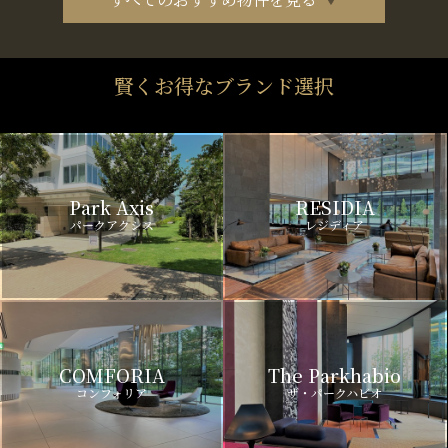
賢くお得なブランド選択
Park Axis
RESIDIA
パークアクシス
レジディア
COMFORIA
The Parkhabio
コンフォリア
ザ・パークハビオ