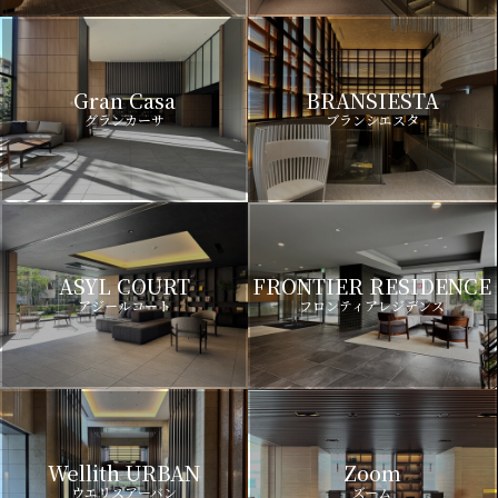
Gran Casa
BRANSIESTA
グランカーサ
ブランシエスタ
ASYL COURT
FRONTIER RESIDENCE
アジールコート
フロンティアレジデンス
Wellith URBAN
Zoom
ウエリスアーバン
ズーム