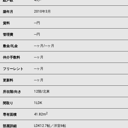
49戸
総戸数
2010年3月
築年月
---
円
賃料
---円
管理費
---ヶ月
/
---ヶ月
敷金/礼金
---ヶ月
仲介手数料
---ヶ月
フリーレント
---ヶ月
更新料
12階/北東
所在階/向き
1LDK
間取り
2
41.82m
専有面積
LDK12.7帖／洋室6帖
部屋詳細