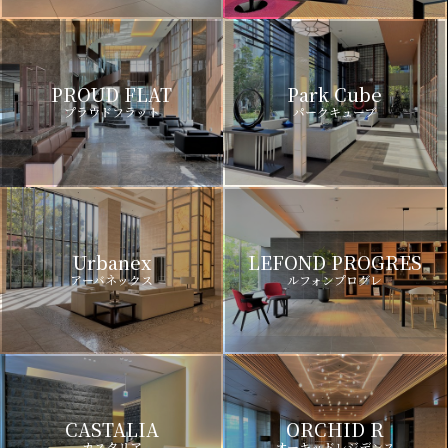
PROUD FLAT
Park Cube
プラウドフラット
パークキューブ
Urbanex
LEFOND PROGRES
アーバネックス
ルフォンプログレ
CASTALIA
ORCHID R
カスタリア
オーキッドレジデンス