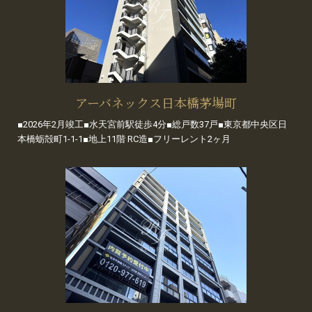
アーバネックス日本橋茅場町
■2026年2月竣工■水天宮前駅徒歩4分■総戸数37戸■東京都中央区日
本橋蛎殻町1-1-1■地上11階 RC造■フリーレント2ヶ月