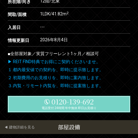
12階/北東
所在階/向き
2
1LDK/41.82m
間取/面積
---
入居日
2026年8月4日
情報更新日
■全部屋対象／実質フリーレント1ヶ月／相談可
▶ REIT FIND特典でお得にご契約くださいませ。
１.都内最安値での契約を、即時に提示致します。
２.初期費用のお見積りを、即時に案内致します。
３.内覧・リモート内覧を、即時に提案致します。
0120-139-692
電話受付 24時間 年中無休 即日お見積り
部屋設備
建物詳細を見る