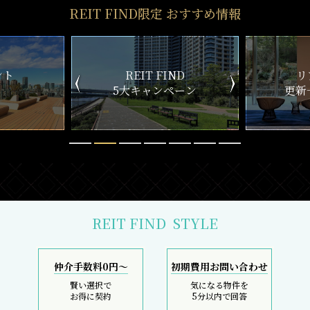
REIT FIND限定 おすすめ情報
ND
リアルタイム
新
ペーン
更新一覧チェック
REIT FIND
STYLE
仲介手数料0円～
初期費用お問い合わせ
賢い選択で
気になる物件を
お得に契約
5分以内で回答