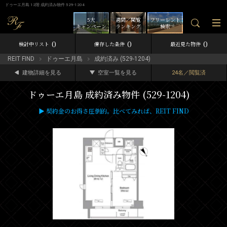
ドゥーエ月島 12階 成約済み物件 529-1204
5大
週間／閲覧
フリーレント
キャンペーン
ランキング
検索
0
0
0
検討中リスト
保存した条件
最近見た物件
REIT FIND
ドゥーエ月島
成約済み (529-1204)
建物詳細を見る
空室一覧を見る
24名／閲覧済
ドゥーエ月島 成約済み物件 (529-1204)
▶ 契約金のお得さ圧倒的。比べてみれば、REIT FIND