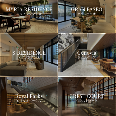
MYRIA RESIDENCE
GRAN PASEO
ミリアレジデンス
グランパセオ
S-RESIDENCE
Genovia
エスレジデンス
ジェノヴィア
Royal Parks
CREST COURT
ロイヤルパークス
クレストコート