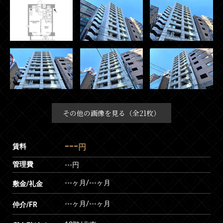
その他の画像を見る（全21枚）
---
賃料
円
管理費
---円
---ヶ月
/
---ヶ月
敷金/礼金
---ヶ月
/
---ヶ月
仲介/FR