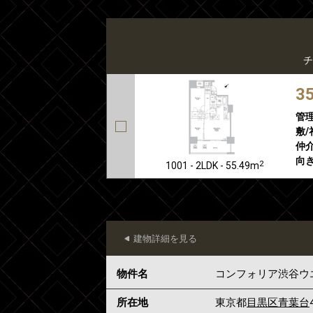
チ
3
管
敷/
仲介
向き
2
1001 - 2LDK - 55.49m
建物詳細を見る
物件名
コンフォリア渋谷ウ
所在地
東京都
目黒区
青葉台