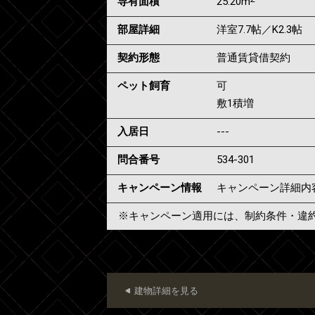
専有面積
25.20m
部屋詳細
洋室7.7帖／K2.3帖
契約形態
普通賃貸借契約
ペット飼育
可
敷1積増
入居日
---
問合番号
534-301
キャンペーン情報
キャンペーン詳細内
※キャンペーン適用には、制約条件・違
建物詳細を見る