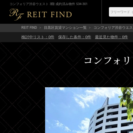
コンフォリア渋谷ウエスト 3階 成約済み物件 534-301
REIT FIND
目黒区賃貸マンション一覧
コンフォリア渋谷ウエス
検討中リスト：
0
件
保存した条件：
0
件
最近見た物件：
0
件
コンフォリア