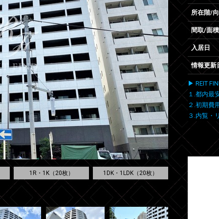
所在階/
間取/面積
入居日
情報更新
▶ REIT
１.都内最
２.初期費
３.内覧・
1R・1K（20枚）
1DK・1LDK（20枚）