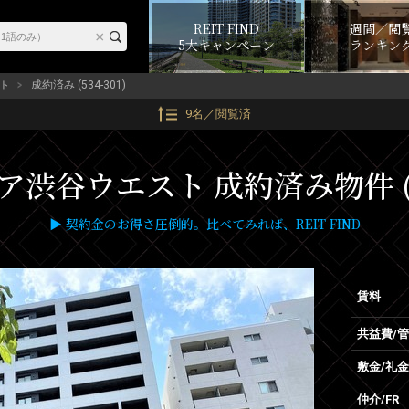
REIT FIND
週間／閲
5大キャンペーン
ランキン
ト
成約済み (534-301)
9名／閲覧済
渋谷ウエスト 成約済み物件 (53
▶ 契約金のお得さ圧倒的。比べてみれば、REIT FIND
賃料
共益費/
敷金/礼金
仲介/FR