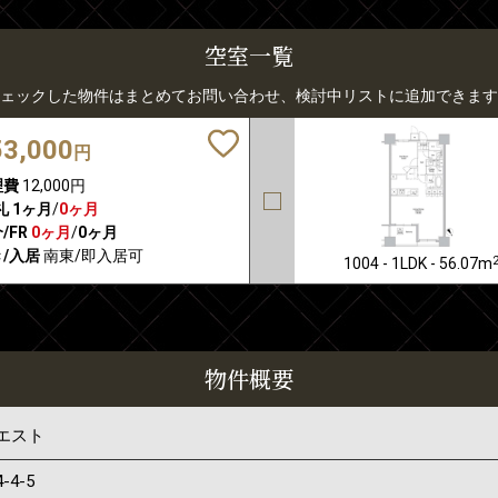
空室一覧
ェックした物件はまとめてお問い合わせ、検討中リストに追加できます
53,000
円
理費
12,000円
礼
1ヶ月
/
0ヶ月
/FR
0ヶ月
/
0ヶ月
/入居
南東/即入居可
1004 - 1LDK - 56.07m
物件概要
エスト
4-4-5