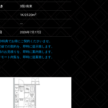
向き
3階/南東
2
1K/25.20m
---
日
2026年7月17日
 FIND特典でお得にご契約くださいませ。
安値での契約を、即時に提示致します。
用のお見積りを、即時に案内致します。
リモート内覧を、即時に提案致します。