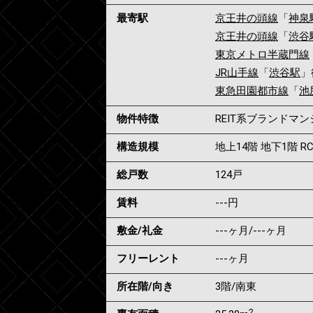
最寄駅
京王井の頭線
「
神泉
京王井の頭線
「
渋谷
東京メトロ半蔵門線
JR山手線
「
渋谷駅
」
東急田園都市線
「
池
物件特徴
REIT系ブランドマ
構造規模
地上14階 地下1階 R
総戸数
124戸
賃料
---
円
敷金/礼金
---ヶ月
/
---ヶ月
フリーレント
---ヶ月
所在階/向き
3階/南東
2