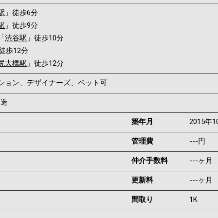
駅
」徒歩6分
駅
」徒歩9分
「
渋谷駅
」徒歩10分
徒歩12分
尻大橋駅
」徒歩12分
ンション、デザイナーズ、ペット可
C造
築年月
2015年1
管理費
---円
仲介手数料
---ヶ月
更新料
---ヶ月
間取り
1K