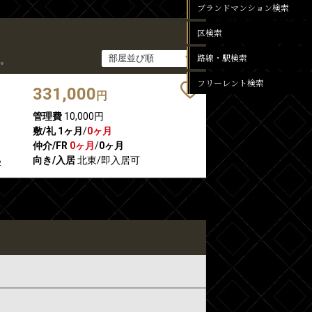
ブランドマンション検索
区検索
路線・駅検索
。
フリーレント検索
331,000
円
管理費
10,000円
敷/礼
1ヶ月
/
0ヶ月
仲介/FR
0ヶ月
/
0ヶ月
向き/入居
北東/即入居可
2