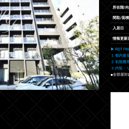
所在階/
間取/面積
入居日
情報更新
▶ REIT
１.都内最
２.初期費
３.内覧・
■全部屋対