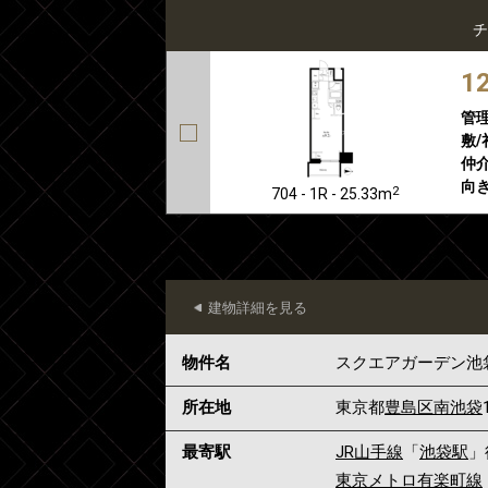
チ
1
管
敷/
仲介
向き
2
704 - 1R - 25.33m
建物詳細を見る
物件名
スクエアガーデン池
所在地
東京都
豊島区
南池袋
最寄駅
JR山手線
「
池袋駅
」
東京メトロ有楽町線