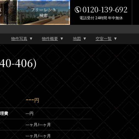
0120-139-692
覧
フリーレント
グ
検索
電話受付 24時間 年中無休
物件写真
物件概要
地図
空室一覧
-406)
---
円
管理費
---円
---ヶ月
/
---ヶ月
---ヶ月
/
---ヶ月