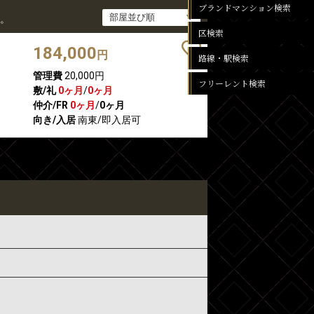
ブランドマンション検索
。
区検索
184,000
円
路線・駅検索
管理費
20,000円
フリーレント検索
敷/礼
0ヶ月
/
0ヶ月
仲介/FR
0ヶ月
/
0ヶ月
向き/入居
南東/即入居可