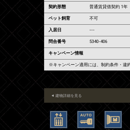
契約形態
普通賃貸借契約 1年
ペット飼育
不可
入居日
---
問合番号
5340-406
キャンペーン情報
※キャンペーン適用には、制約条件・違
建物詳細を見る