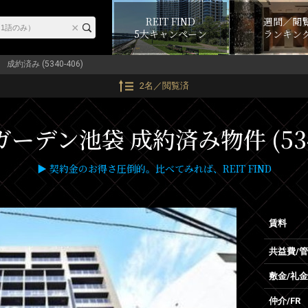
REIT FIND
週間／閲
5大キャンペーン
ランキン
成約済み (5340-406)
2名／閲覧済
ーデン池袋 成約済み物件 (5340
▶ 契約金のお得さ圧倒的。比べてみれば、REIT FIND
賃料
共益費/
敷金/礼金
仲介/FR