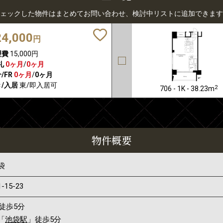
ェックした物件はまとめてお問い合わせ、検討中リストに追加できます
24,000
円
理費
15,000円
礼
0ヶ月
/
0ヶ月
/FR
0ヶ月
/
0ヶ月
/入居
東/即入居可
2
706 - 1K - 38.23m
物件概要
袋
1-15-23
徒歩5分
「
池袋駅
」徒歩5分