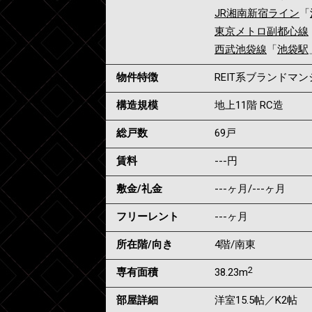
JR湘南新宿ライン
「
東京メトロ副都心線
西武池袋線
「
池袋駅
物件特徴
REIT系ブランドマ
構造規模
地上11階 RC造
総戸数
69戸
賃料
---
円
敷金/礼金
---ヶ月
/
---ヶ月
フリーレント
---ヶ月
所在階/向き
4階/南東
2
専有面積
38.23m
部屋詳細
洋室15.5帖／K2帖