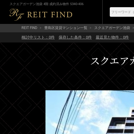
スクエアガーデン池袋 4階 成約済み物件 5340-406
REIT FIND
豊島区賃貸マンション一覧
スクエアガーデン池袋
検討中リスト：
0
件
保存した条件：
0
件
最近見た物件：
0
件
スクエアガ