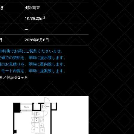
向き
4階/南東
2
1K/38.23m
---
日
2026年6月8日
 FIND特典でお得にご契約くださいませ。
安値での契約を、即時に提示致します。
用のお見積りを、即時に案内致します。
リモート内覧を、即時に提案致します。
象／保証金2ヶ月