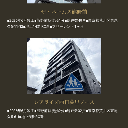
ザ・パームス熊野前
■2026年6月竣工■熊野前駅徒歩1分■総戸数49戸■東京都荒川区東尾
久5-11-12■地上14階 RC造■フリーレント1ヶ月
レアライズ西日暮里ノース
■2026年6月竣工■熊野前駅徒歩2分■総戸数32戸■東京都荒川区東尾
久5-6-1■地上9階 RC造