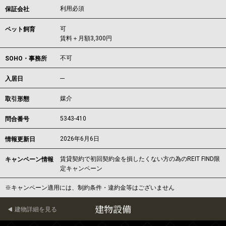
利用必須
保証会社
可
ペット飼育
賃料＋月額3,300円
不可
SOHO・事務所
---
入居日
媒介
取引形態
5343-410
問合番号
2026年6月6日
情報更新日
賃貸契約で初回契約金を損したくない方の為のREIT FIND限
キャンペーン情報
定キャンペーン
※キャンペーン適用には、制約条件・違約金等はございません
建物設備
建物詳細を見る