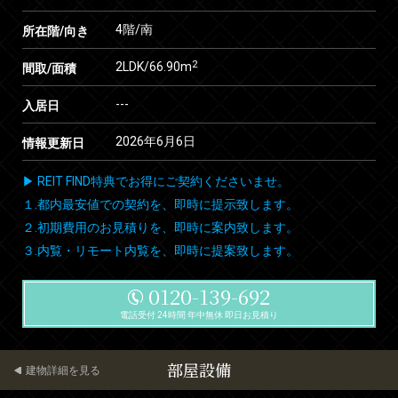
4階/南
所在階/向き
2
2LDK/66.90m
間取/面積
---
入居日
2026年6月6日
情報更新日
▶ REIT FIND特典でお得にご契約くださいませ。
１.都内最安値での契約を、即時に提示致します。
２.初期費用のお見積りを、即時に案内致します。
３.内覧・リモート内覧を、即時に提案致します。
0120-139-692
電話受付 24時間 年中無休 即日お見積り
部屋設備
建物詳細を見る