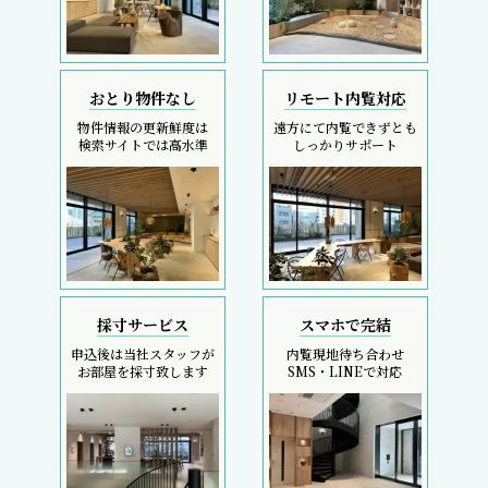
おとり物件なし
リモート内覧対応
物件情報の更新鮮度は
遠方にて内覧できずとも
検索サイトでは高水準
しっかりサポート
採寸サービス
スマホで完結
申込後は当社スタッフが
内覧現地待ち合わせ
お部屋を採寸致します
SMS・LINEで対応