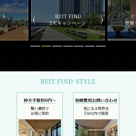
ND
リアルタイム
新
ペーン
更新一覧チェック
REIT FIND
STYLE
仲介手数料0円～
初期費用お問い合わせ
賢い選択で
気になる物件を
お得に契約
5分以内で回答