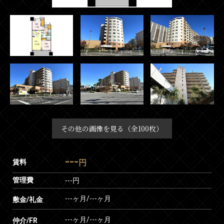
その他の画像を見る（全100枚）
---
賃料
円
管理費
---円
---ヶ月
/
---ヶ月
敷金/礼金
---ヶ月
/
---ヶ月
仲介/FR