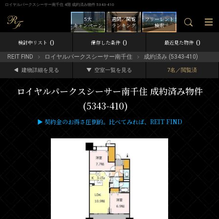
ロイヤルパークスシーサー南千住 4階 成約済み物件 5343-410
5大
週間／閲覧
フリーレント
キャンペーン
ランキング
検索
0
0
0
検討中リスト
保存した条件
最近見た物件
REIT FIND
ロイヤルパークスシーサー南千住
成約済み (5343-410)
建物詳細を見る
空室一覧を見る
7名／閲覧済
ロイヤルパークスシーサー南千住 成約済み物件
(5343-410)
▶ 契約金のお得さ圧倒的。比べてみれば、REIT FIND