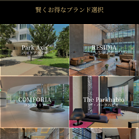
賢くお得なブランド選択
Park Axis
RESIDIA
パークアクシス
レジディア
COMFORIA
The Parkhabio
コンフォリア
ザ・パークハビオ