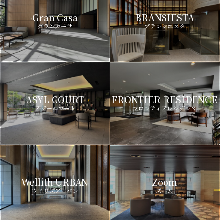
Gran Casa
BRANSIESTA
グランカーサ
ブランシエスタ
ASYL COURT
FRONTIER RESIDENCE
アジールコート
フロンティアレジデンス
Wellith URBAN
Zoom
ウエリスアーバン
ズーム