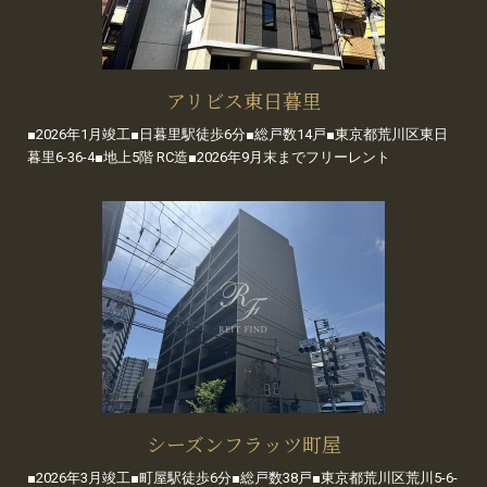
アリビス東日暮里
■2026年1月竣工■日暮里駅徒歩6分■総戸数14戸■東京都荒川区東日
暮里6-36-4■地上5階 RC造■2026年9月末までフリーレント
シーズンフラッツ町屋
■2026年3月竣工■町屋駅徒歩6分■総戸数38戸■東京都荒川区荒川5-6-