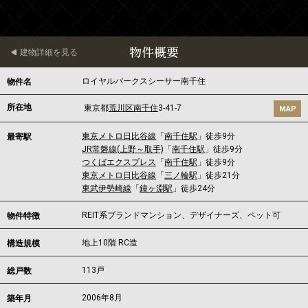
物件概要
建物詳細を見る
ロイヤルパークスシーサー南千住
物件名
所在地
東京都
荒川区
南千住
3-41-7
MAP
東京メトロ日比谷線
「
南千住駅
」徒歩9分
最寄駅
JR常磐線(上野～取手)
「
南千住駅
」徒歩9分
つくばエクスプレス
「
南千住駅
」徒歩9分
東京メトロ日比谷線
「
三ノ輪駅
」徒歩21分
東武伊勢崎線
「
鐘ヶ淵駅
」徒歩24分
REIT系ブランドマンション、デザイナーズ、ペット可
物件特徴
地上10階 RC造
構造規模
113戸
総戸数
2006年8月
築年月