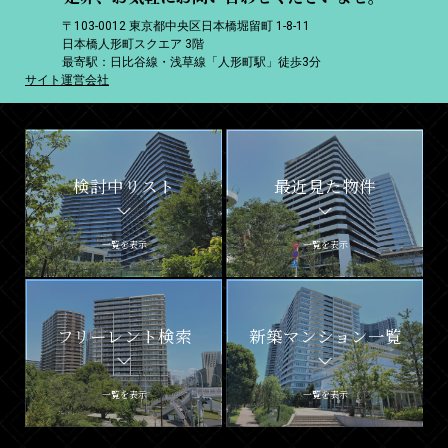
〒103-0012 東京都中央区日本橋堀留町 1-8-11
日本橋人形町スクエア 3階
最寄駅：日比谷線・浅草線「人形町駅」徒歩3分
サイト運営会社
検討中リスト
最近見た物件
一覧を表示
一覧を表示
フリーレント検索
新築マンション一覧
一覧を表示
一覧を表示