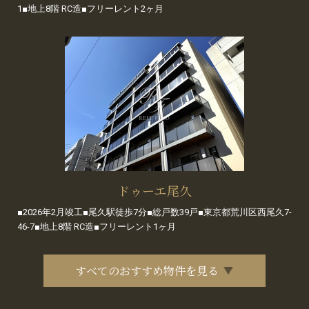
1■地上8階 RC造■フリーレント2ヶ月
ドゥーエ尾久
■2026年2月竣工■尾久駅徒歩7分■総戸数39戸■東京都荒川区西尾久7-
46-7■地上8階 RC造■フリーレント1ヶ月
すべてのおすすめ物件を見る