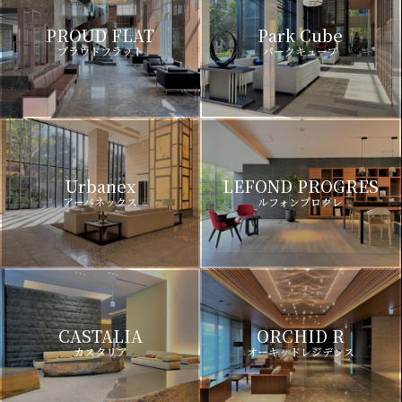
PROUD FLAT
Park Cube
プラウドフラット
パークキューブ
Urbanex
LEFOND PROGRES
アーバネックス
ルフォンプログレ
CASTALIA
ORCHID R
カスタリア
オーキッドレジデンス