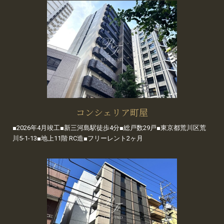
コンシェリア町屋
■2026年4月竣工■新三河島駅徒歩4分■総戸数29戸■東京都荒川区荒
川5-1-13■地上11階 RC造■フリーレント2ヶ月