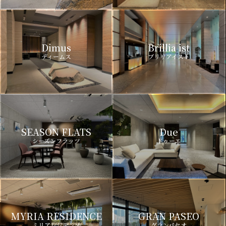
Dimus
Brillia ist
ディームス
ブリリアイスト
SEASON FLATS
Due
シーズンフラッツ
ドゥーエ
MYRIA RESIDENCE
GRAN PASEO
ミリアレジデンス
グランパセオ