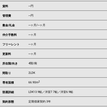
---
円
賃料
---円
管理費
---ヶ月
/
---ヶ月
敷金/礼金
---ヶ月
仲介手数料
---ヶ月
フリーレント
---ヶ月
更新料
4階/南
所在階/向き
2LDK
間取り
2
66.90m
専有面積
LDK13.9帖／洋室7.7帖／洋室6.9帖
部屋詳細
定期借家契約 3年
契約形態