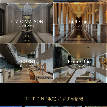
LIVIO MAISON
Belle Face
リビオメゾン
ベルファース
GEOENT
Prime Bliss
ジオエント
プライムブリス
REIT FIND限定 おすすめ情報