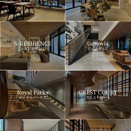
S-RESIDENCE
Genovia
エスレジデンス
ジェノヴィア
Royal Parks
CREST COURT
ロイヤルパークス
クレストコート