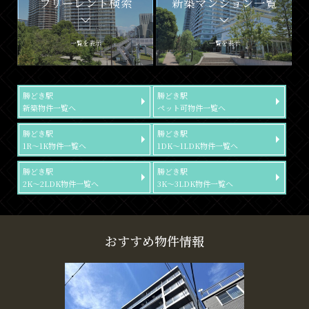
フリーレント検索
新築マンション一覧
一覧を表示
一覧を表示
勝どき駅
勝どき駅
新築物件一覧へ
ペット可物件一覧へ
勝どき駅
勝どき駅
1R～1K物件一覧へ
1DK～1LDK物件一覧へ
勝どき駅
勝どき駅
2K～2LDK物件一覧へ
3K～3LDK物件一覧へ
おすすめ物件情報