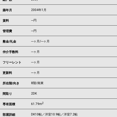
2004年1月
築年月
---
円
賃料
---円
管理費
---ヶ月
/
---ヶ月
敷金/礼金
---ヶ月
仲介手数料
---ヶ月
フリーレント
---ヶ月
更新料
8階/南東
所在階/向き
2DK
間取り
2
61.79m
専有面積
DK10帖／洋室10.9帖／洋室7.2帖
部屋詳細