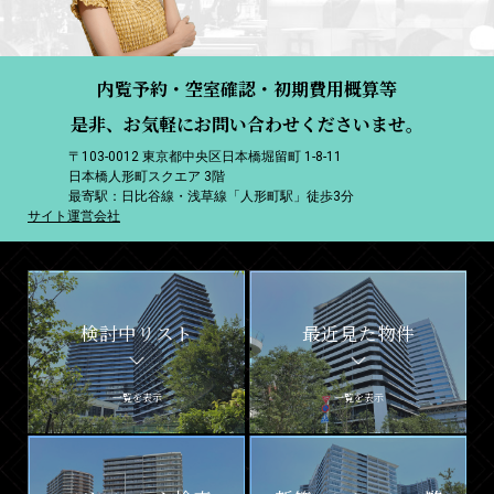
内覧予約・空室確認・初期費用概算等
是非、お気軽にお問い合わせくださいませ。
〒103-0012 東京都中央区日本橋堀留町 1-8-11
日本橋人形町スクエア 3階
最寄駅：日比谷線・浅草線「人形町駅」徒歩3分
サイト運営会社
検討中リスト
最近見た物件
一覧を表示
一覧を表示