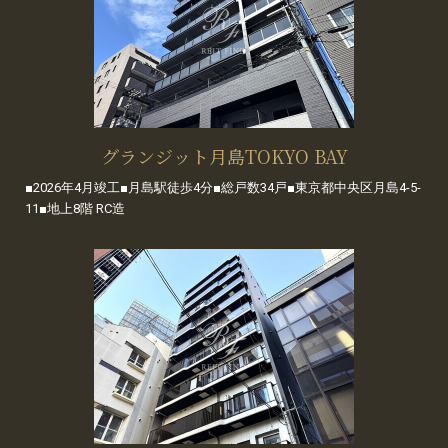
グランジット月島TOKYO BAY
■2026年4月竣工■月島駅徒歩4分■総戸数34戸■東京都中央区月島4-5-
11■地上8階 RC造