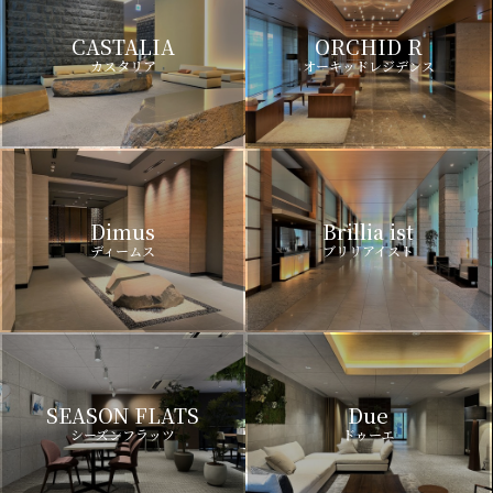
CASTALIA
ORCHID R
カスタリア
オーキッドレジデンス
Dimus
Brillia ist
ディームス
ブリリアイスト
SEASON FLATS
Due
シーズンフラッツ
ドゥーエ