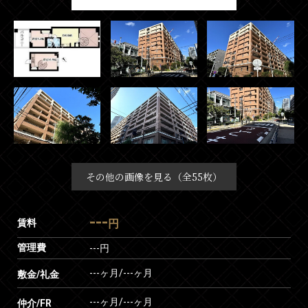
その他の画像を見る（全55枚）
---
賃料
円
管理費
---円
---ヶ月
/
---ヶ月
敷金/礼金
---ヶ月
/
---ヶ月
仲介/FR