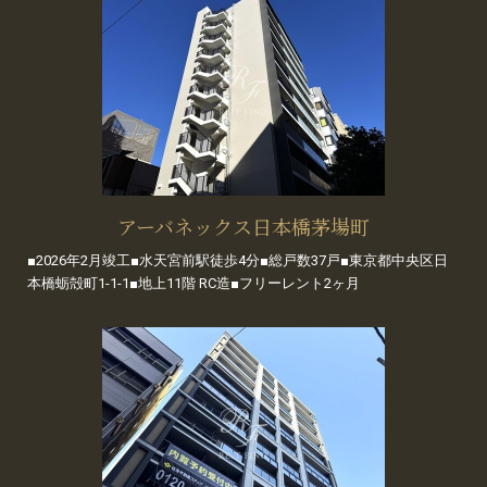
アーバネックス日本橋茅場町
■2026年2月竣工■水天宮前駅徒歩4分■総戸数37戸■東京都中央区日
本橋蛎殻町1-1-1■地上11階 RC造■フリーレント2ヶ月