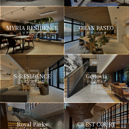
MYRIA RESIDENCE
GRAN PASEO
ミリアレジデンス
グランパセオ
S-RESIDENCE
Genovia
エスレジデンス
ジェノヴィア
Royal Parks
CREST COURT