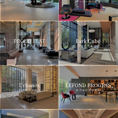
コンフォリア
ザ・パークハビオ
PROUD FLAT
Park Cube
プラウドフラット
パークキューブ
Urbanex
LEFOND PROGRES
アーバネックス
ルフォンプログレ