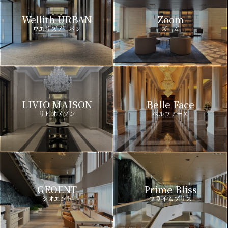
Wellith URBAN
Zoom
ウエリスアーバン
ズーム
LIVIO MAISON
Belle Face
リビオメゾン
ベルファース
GEOENT
Prime Bliss
ジオエント
プライムブリス