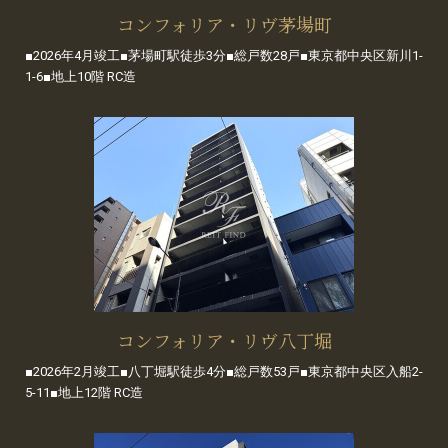
コンフォリア・リヴ茅場町
■2026年4月竣工■茅場町駅徒歩3分■総戸数28戸■東京都中央区新川1-
1-6■地上10階 RC造
コンフォリア・リヴ八丁堀
■2026年2月竣工■八丁堀駅徒歩4分■総戸数53戸■東京都中央区入船2-
5-11■地上12階 RC造