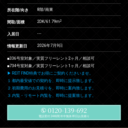
8階/南東
所在階/向き
2
2DK/61.79m
間取/面積
---
入居日
2026年7月9日
情報更新日
■336号室対象／実質フリーレント2ヶ月／相談可
■734号室対象／実質フリーレント1ヶ月／相談可
▶ REIT FIND特典でお得にご契約くださいませ。
１.都内最安値での契約を、即時に提示致します。
２.初期費用のお見積りを、即時に案内致します。
３.内覧・リモート内覧を、即時に提案致します。
0120-139-692
電話受付 24時間 年中無休 即日お見積り