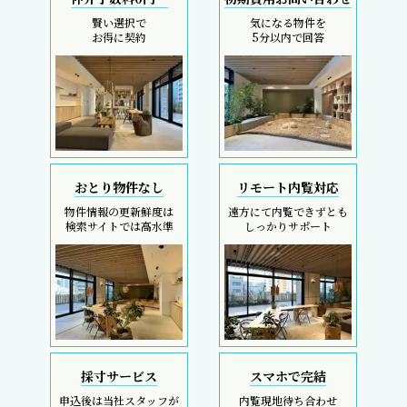
賢い選択で
気になる物件を
お得に契約
5分以内で回答
おとり物件なし
リモート内覧対応
物件情報の更新鮮度は
遠方にて内覧できずとも
検索サイトでは高水準
しっかりサポート
採寸サービス
スマホで完結
申込後は当社スタッフが
内覧現地待ち合わせ