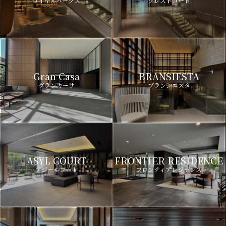
ロイヤルパークス
クレストコート
Gran Casa
BRANSIESTA
グランカーサ
ブランシエスタ
ASYL COURT
FRONTIER RESIDENCE
アジールコート
フロンティアレジデンス