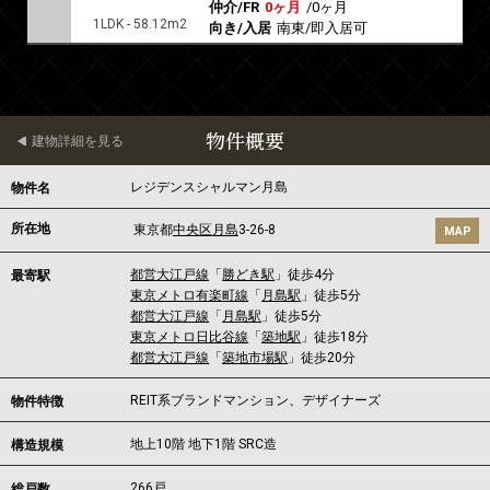
仲介/FR
0ヶ月
/
0ヶ月
1LDK - 58.12m2
向き/入居
南東/即入居可
物件概要
建物詳細を見る
レジデンスシャルマン月島
物件名
所在地
東京都
中央区
月島
3-26-8
MAP
都営大江戸線
「
勝どき駅
」徒歩4分
最寄駅
東京メトロ有楽町線
「
月島駅
」徒歩5分
都営大江戸線
「
月島駅
」徒歩5分
東京メトロ日比谷線
「
築地駅
」徒歩18分
都営大江戸線
「
築地市場駅
」徒歩20分
REIT系ブランドマンション、デザイナーズ
物件特徴
地上10階 地下1階 SRC造
構造規模
266戸
総戸数