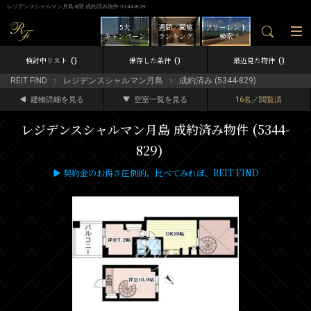
レジデンスシャルマン月島 8階 成約済み物件 5344-829
5大
週間／閲覧
フリーレント
キャンペーン
ランキング
検索
0
0
0
検討中リスト
保存した条件
最近見た物件
REIT FIND
レジデンスシャルマン月島
成約済み (5344-829)
建物詳細を見る
空室一覧を見る
16名／閲覧済
レジデンスシャルマン月島 成約済み物件 (5344-
829)
▶ 契約金のお得さ圧倒的。比べてみれば、REIT FIND