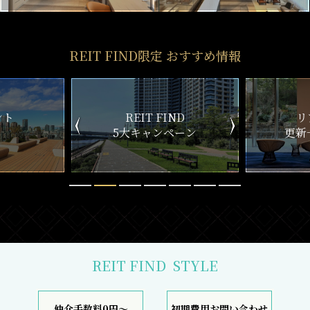
REIT FIND限定 おすすめ情報
ND
リアルタイム
新
ペーン
更新一覧チェック
REIT FIND
STYLE
仲介手数料0円～
初期費用お問い合わせ