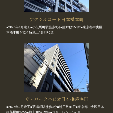
アクシルコート日本橋本町
■2026年1月竣工■小伝馬町駅徒歩3分■総戸数150戸■東京都中央区日
本橋本町4-12-11■地上12階 RC造
ザ・パークハビオ日本橋茅場町
■2026年2月竣工■茅場町駅徒歩3分■総戸数81戸■東京都中央区日本
橋茅場町2-2-5■地上10階 RC造■フリーレント1ヶ月