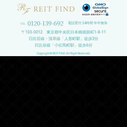
0120-139-692
電話受付 24時間 年中無休
〒103-0012 東京都中央区日本橋堀留町1-8-11
日比谷線・浅草線「人形町駅」徒歩3分
日比谷線「小伝馬町駅」徒歩6分
Copyright © REIT FIND All Right Reserved.