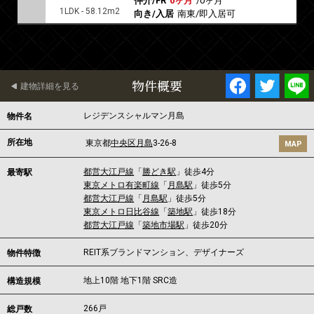
仲介/FR
0ヶ月
/
0ヶ月
1LDK - 58.12m2
向き/入居
南東/即入居可
物件概要
建物詳細を見る
レジデンスシャルマン月島
物件名
所在地
東京都
中央区
月島
3-26-8
MAP
都営大江戸線
「
勝どき駅
」徒歩4分
最寄駅
東京メトロ有楽町線
「
月島駅
」徒歩5分
都営大江戸線
「
月島駅
」徒歩5分
東京メトロ日比谷線
「
築地駅
」徒歩18分
都営大江戸線
「
築地市場駅
」徒歩20分
REIT系ブランドマンション、デザイナーズ
物件特徴
地上10階 地下1階 SRC造
構造規模
266戸
総戸数