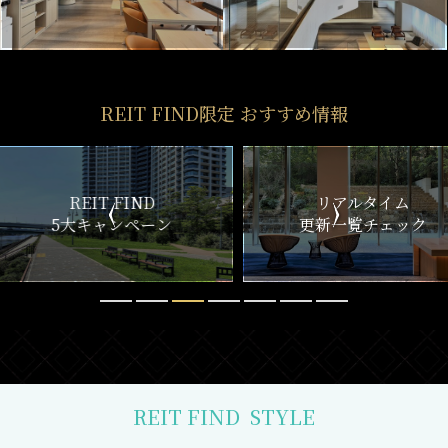
REIT FIND限定 おすすめ情報
ND
リアルタイム
新
ペーン
更新一覧チェック
REIT FIND
STYLE