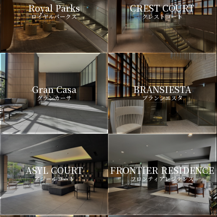
Royal Parks
CREST COURT
ロイヤルパークス
クレストコート
Gran Casa
BRANSIESTA
グランカーサ
ブランシエスタ
ASYL COURT
FRONTIER RESIDENCE
アジールコート
フロンティアレジデンス