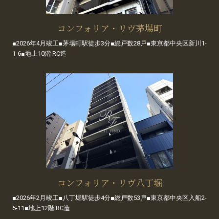
コンフォリア・リヴ茅場町
■2026年4月竣工■茅場町駅徒歩3分■総戸数28戸■東京都中央区新川1-
1-6■地上10階 RC造
コンフォリア・リヴ八丁堀
■2026年2月竣工■八丁堀駅徒歩4分■総戸数53戸■東京都中央区入船2-
5-11■地上12階 RC造