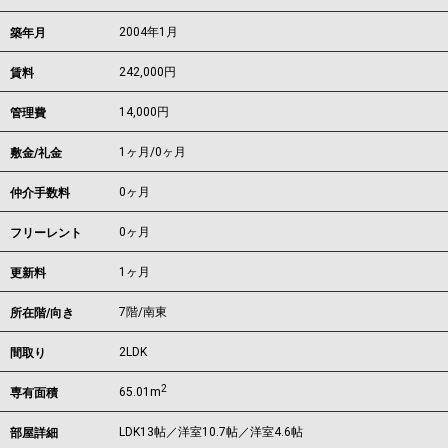
2004年1月
築年月
242,000
円
賃料
14,000円
管理費
1ヶ月
/
0ヶ月
敷金/礼金
0ヶ月
仲介手数料
0ヶ月
フリーレント
1ヶ月
更新料
7階/南東
所在階/向き
2LDK
間取り
2
65.01m
専有面積
LDK13帖／洋室10.7帖／洋室4.6帖
部屋詳細