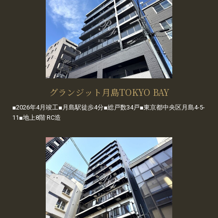
グランジット月島TOKYO BAY
■2026年4月竣工■月島駅徒歩4分■総戸数34戸■東京都中央区月島4-5-
11■地上8階 RC造