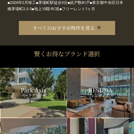
■2026年2月竣工■茅場町駅徒歩3分■総戸数81戸■東京都中央区日本
橋茅場町2-2-5■地上10階 RC造■フリーレント1ヶ月
すべてのおすすめ物件を見る
賢くお得なブランド選択
Park Axis
RESIDIA
パークアクシス
レジディア