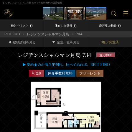
レジデンスシャルマン月島 734｜仲介料無料の賃貸情報
5大
週間／閲覧
フリーレント
キャンペーン
ランキング
検索
0
0
0
検討中リスト
保存した条件
最近見た物件
REIT FIND
レジデンスシャルマン月島
734
建物詳細を見る
空室一覧を見る
3名／閲覧済
レジデンスシャルマン月島 734
還元率UP
▶ 契約金のお得さ圧倒的。比べてみれば、REIT FIND
礼金0
仲介手数料無料
フリーレント