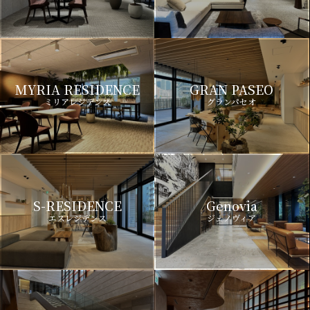
MYRIA RESIDENCE
GRAN PASEO
ミリアレジデンス
グランパセオ
S-RESIDENCE
Genovia
エスレジデンス
ジェノヴィア