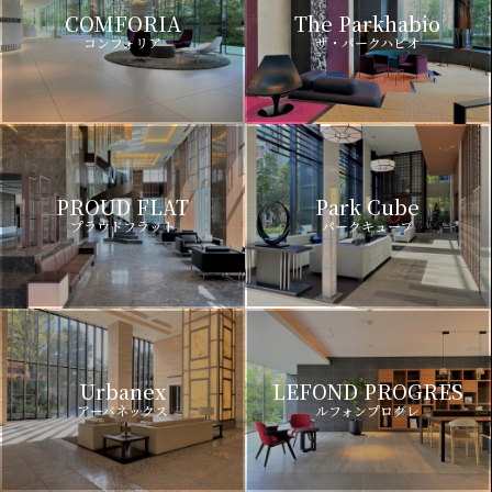
COMFORIA
The Parkhabio
コンフォリア
ザ・パークハビオ
PROUD FLAT
Park Cube
プラウドフラット
パークキューブ
Urbanex
LEFOND PROGRES
アーバネックス
ルフォンプログレ