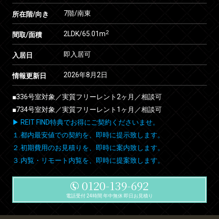
7階/南東
所在階/向き
2
2LDK/65.01m
間取/面積
即入居可
入居日
2026年8月2日
情報更新日
■336号室対象／実質フリーレント2ヶ月／相談可
■734号室対象／実質フリーレント1ヶ月／相談可
▶ REIT FIND特典でお得にご契約くださいませ。
１.都内最安値での契約を、即時に提示致します。
２.初期費用のお見積りを、即時に案内致します。
３.内覧・リモート内覧を、即時に提案致します。
0120-139-692
電話受付 24時間 年中無休 即日お見積り