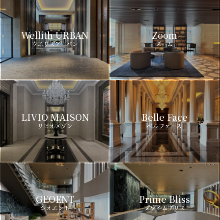
Wellith URBAN
Zoom
ウエリスアーバン
ズーム
LIVIO MAISON
Belle Face
リビオメゾン
ベルファース
GEOENT
Prime Bliss
ジオエント
プライムブリス