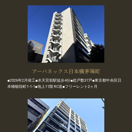
アーバネックス日本橋茅場町
■2026年2月竣工■水天宮前駅徒歩4分■総戸数37戸■東京都中央区日
本橋蛎殻町1-1-1■地上11階 RC造■フリーレント2ヶ月