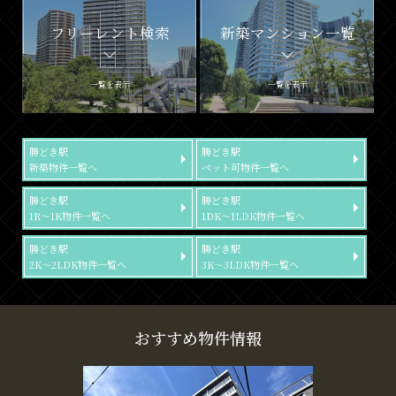
フリーレント検索
新築マンション一覧
一覧を表示
一覧を表示
勝どき駅
勝どき駅
新築物件一覧へ
ペット可物件一覧へ
勝どき駅
勝どき駅
1R～1K物件一覧へ
1DK～1LDK物件一覧へ
勝どき駅
勝どき駅
2K～2LDK物件一覧へ
3K～3LDK物件一覧へ
おすすめ物件情報