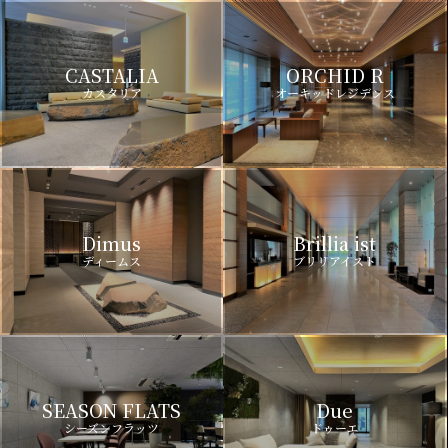
CASTALIA
ORCHID R
カスタリア
オーキッドレジデンス
Dimus
Brillia ist
ディームス
ブリリアイスト
SEASON FLATS
Due
シーズンフラッツ
ドゥーエ