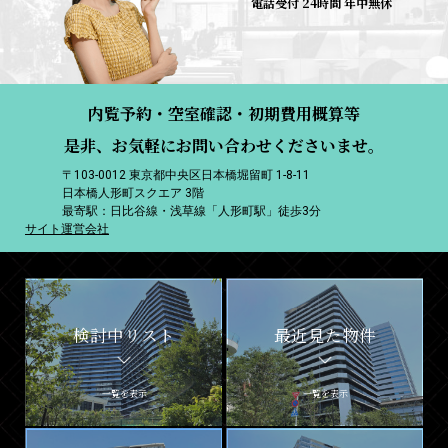
電話受付 24時間 年中無休
内覧予約・空室確認・初期費用概算等
是非、お気軽にお問い合わせくださいませ。
〒103-0012 東京都中央区日本橋堀留町 1-8-11
日本橋人形町スクエア 3階
最寄駅：日比谷線・浅草線「人形町駅」徒歩3分
サイト運営会社
検討中リスト
最近見た物件
一覧を表示
一覧を表示