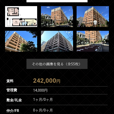
その他の画像を見る（全55枚）
242,000
賃料
円
管理費
14,000円
1ヶ月
/
0ヶ月
敷金/礼金
0ヶ月
/
0ヶ月
仲介/FR