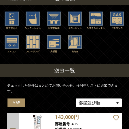
空室一覧
チェックした物件はまとめてお問い合わせ、検討中リストに追加できま
す。
MAP
MAP
MAP
MAP
MAP
MAP
MAP
MAP
143,000円
部屋番号
405