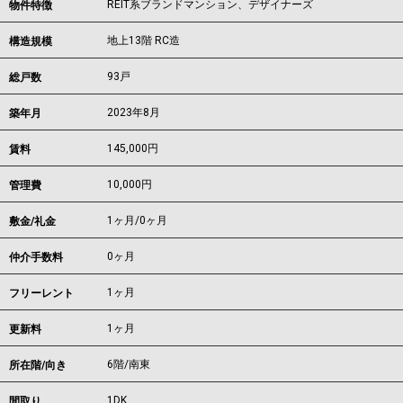
REIT系ブランドマンション、デザイナーズ
物件特徴
地上13階 RC造
構造規模
93戸
総戸数
2023年8月
築年月
145,000
円
賃料
10,000円
管理費
1ヶ月
/
0ヶ月
敷金/礼金
0ヶ月
仲介手数料
1ヶ月
フリーレント
1ヶ月
更新料
6階/南東
所在階/向き
1DK
間取り