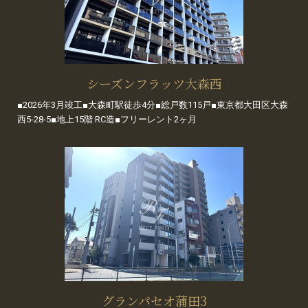
シーズンフラッツ大森西
■2026年3月竣工■大森町駅徒歩4分■総戸数115戸■東京都大田区大森
西5-28-5■地上15階 RC造■フリーレント2ヶ月
グランパセオ蒲田3