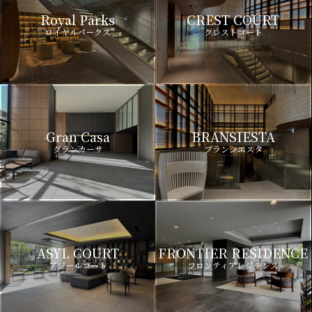
Royal Parks
CREST COURT
ロイヤルパークス
クレストコート
Gran Casa
BRANSIESTA
グランカーサ
ブランシエスタ
ASYL COURT
FRONTIER RESIDENCE
アジールコート
フロンティアレジデンス