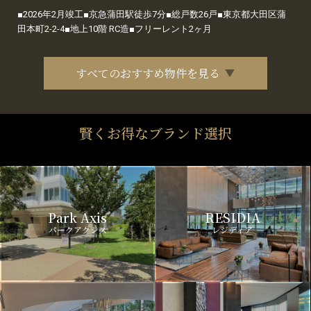
■2026年2月竣工■京急蒲田駅徒歩7分■総戸数26戸■東京都大田区蒲
田本町2-2-4■地上10階 RC造■フリーレント2ヶ月
すべてのおすすめ物件を見る
賢くお得なブランド選択
Park Axis
RESIDIA
パークアクシス
レジディア