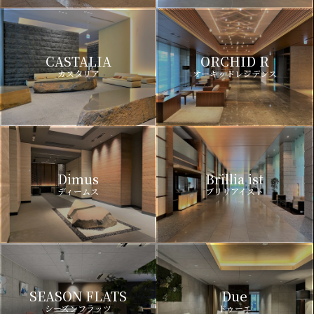
CASTALIA
ORCHID R
カスタリア
オーキッドレジデンス
Dimus
Brillia ist
ディームス
ブリリアイスト
SEASON FLATS
Due
シーズンフラッツ
ドゥーエ