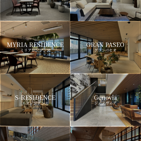
MYRIA RESIDENCE
GRAN PASEO
ミリアレジデンス
グランパセオ
S-RESIDENCE
Genovia
エスレジデンス
ジェノヴィア