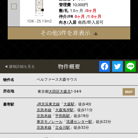
管理費
10,000円
敷/礼
1.0ヶ月
/
0ヶ月
仲介/FR
0ヶ月
/
1.0ヶ月
1DK - 25.13m2
向き/入居
南西/即入居可
その他3件を非表示
物件概要
建物詳細を見る
ベルファース大森サウス
物件名
所在地
東京都
大田区
大森北
1-34-9
MAP
JR京浜東北線
「
大森駅
」徒歩4分
最寄駅
京急本線
「
大森海岸駅
」徒歩11分
京急本線
「
平和島駅
」徒歩18分
東京モノレール
「
流通センター駅
」徒歩22分
京急本線
「
立会川駅
」徒歩32分