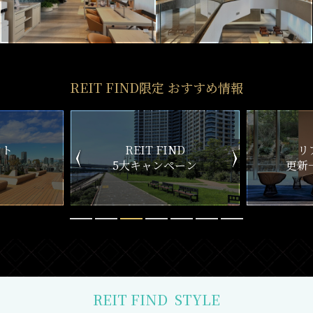
REIT FIND限定 おすすめ情報
ND
リアルタイム
新
ペーン
更新一覧チェック
REIT FIND
STYLE