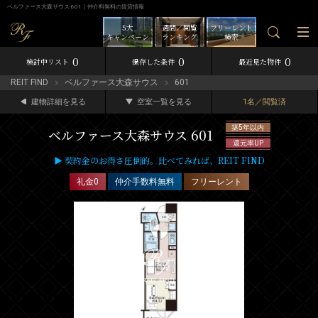
ベルファース大森サウス 601｜仲介料無料の賃貸情報
5大
週間／閲覧
フリーレント
キャンペーン
ランキング
検索
0
0
0
検討中リスト
保存した条件
最近見た物件
REIT FIND
ベルファース大森サウス
601
建物詳細を見る
空室一覧を見る
1名／閲覧済
築5年以内
ベルファース大森サウス 601
還元率UP
▶ 契約金のお得さ圧倒的。比べてみれば、REIT FIND
礼金0
仲介手数料無料
フリーレント