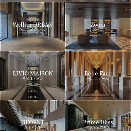
Wellith URBAN
Zoom
ウエリスアーバン
ズーム
LIVIO MAISON
Belle Face
リビオメゾン
ベルファース
GEOENT
Prime Bliss
ジオエント
プライムブリス