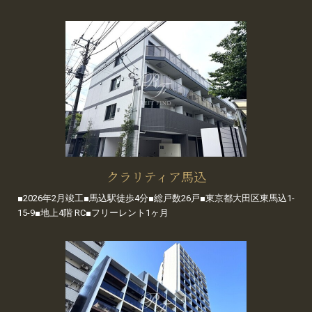
クラリティア馬込
■2026年2月竣工■馬込駅徒歩4分■総戸数26戸■東京都大田区東馬込1-
15-9■地上4階 RC■フリーレント1ヶ月