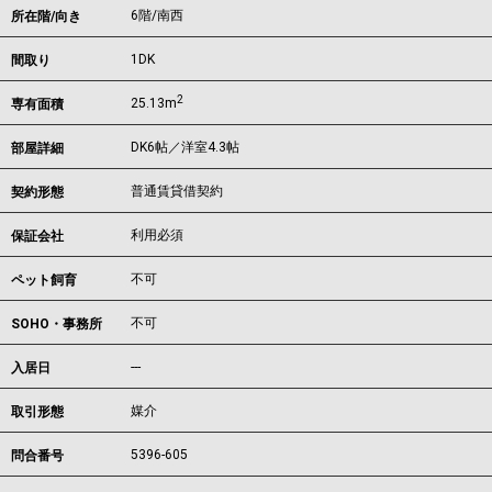
6階/南西
所在階/向き
1DK
間取り
2
25.13m
専有面積
DK6帖／洋室4.3帖
部屋詳細
普通賃貸借契約
契約形態
利用必須
保証会社
不可
ペット飼育
不可
SOHO・事務所
---
入居日
媒介
取引形態
5396-605
問合番号