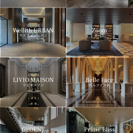
Wellith URBAN
Zoom
ウエリスアーバン
ズーム
LIVIO MAISON
Belle Face
リビオメゾン
ベルファース
GEOENT
Prime Bliss