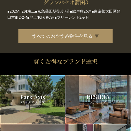
グランパセオ蒲田3
■2026年2月竣工■京急蒲田駅徒歩7分■総戸数26戸■東京都大田区蒲
田本町2-2-4■地上10階 RC造■フリーレント2ヶ月
すべてのおすすめ物件を見る
賢くお得なブランド選択
Park Axis
RESIDIA
パークアクシス
レジディア