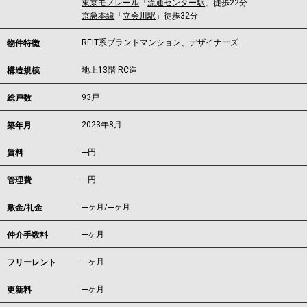
東京モノレール
「
流通センター駅
」徒歩22分
京急本線
「
立会川駅
」徒歩32分
REIT系ブランドマンション、デザイナーズ
物件特徴
地上13階 RC造
構造規模
93戸
総戸数
2023年8月
築年月
---
円
賃料
---円
管理費
---ヶ月
/
---ヶ月
敷金/礼金
---ヶ月
仲介手数料
---ヶ月
フリーレント
---ヶ月
更新料