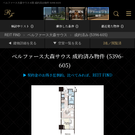
ベルファース大森サウス 6階 成約済み物件 5396-605
5大
週間／閲覧
フリーレント
キャンペーン
ランキング
検索
0
0
0
検討中リスト
保存した条件
最近見た物件
REIT FIND
ベルファース大森サウス
成約済み (5396-605)
建物詳細を見る
空室一覧を見る
2名／閲覧済
ベルファース大森サウス 成約済み物件 (5396-
605)
▶ 契約金のお得さ圧倒的。比べてみれば、REIT FIND