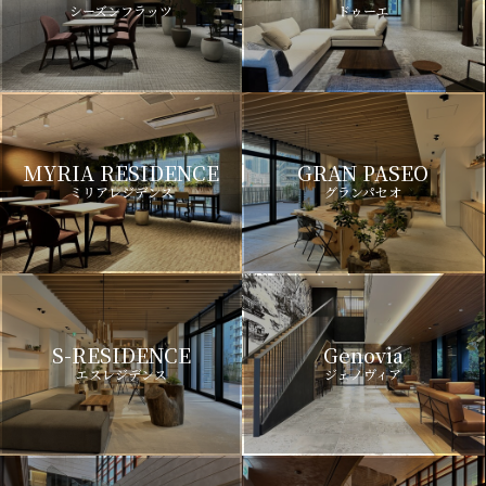
シーズンフラッツ
ドゥーエ
MYRIA RESIDENCE
GRAN PASEO
ミリアレジデンス
グランパセオ
S-RESIDENCE
Genovia
エスレジデンス
ジェノヴィア