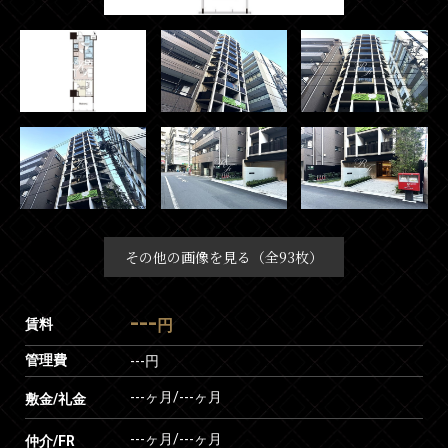
その他の画像を見る（全93枚）
---
賃料
円
管理費
---円
---ヶ月
/
---ヶ月
敷金/礼金
---ヶ月
/
---ヶ月
仲介/FR