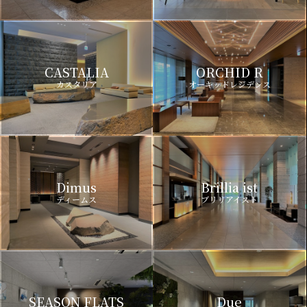
CASTALIA
ORCHID R
カスタリア
オーキッドレジデンス
Dimus
Brillia ist
ディームス
ブリリアイスト
SEASON FLATS
Due