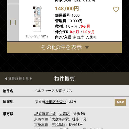
148,000円
部屋番号
1005
管理費
10,000円
敷/礼
1.0ヶ月
/
0ヶ月
仲介/FR
0ヶ月
/
1.0ヶ月
1DK - 25.13m2
向き/入居
南西/即入居可
その他3件を表示
物件概要
建物詳細を見る
ベルファース大森サウス
物件名
所在地
東京都
大田区
大森北
1-34-9
MAP
JR京浜東北線
「
大森駅
」徒歩4分
最寄駅
京急本線
「
大森海岸駅
」徒歩11分
京急本線
「
平和島駅
」徒歩18分