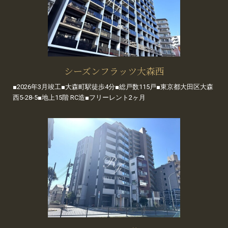
シーズンフラッツ大森西
■2026年3月竣工■大森町駅徒歩4分■総戸数115戸■東京都大田区大森
西5-28-5■地上15階 RC造■フリーレント2ヶ月