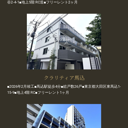
谷2-4-1■地上5階 RC造■フリーレント2ヶ月
クラリティア馬込
■2026年2月竣工■馬込駅徒歩4分■総戸数26戸■東京都大田区東馬込1-
15-9■地上4階 RC■フリーレント1ヶ月