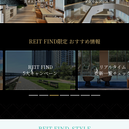
ジオエント
プライムブリス
REIT FIND限定 おすすめ情報
ND
リアルタイム
新
ペーン
更新一覧チェック
REIT FIND
STYLE