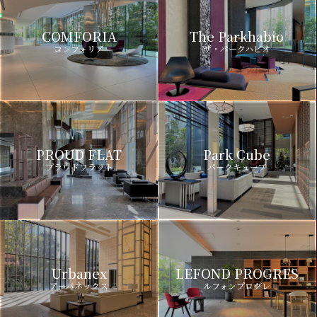
COMFORIA
The Parkhabio
コンフォリア
ザ・パークハビオ
PROUD FLAT
Park Cube
プラウドフラット
パークキューブ
Urbanex
LEFOND PROGRES
アーバネックス
ルフォンプログレ