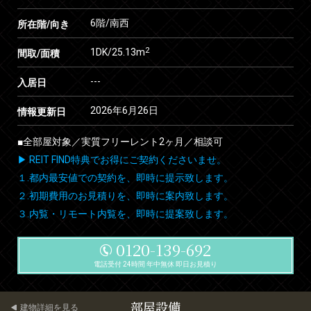
6階/南西
所在階/向き
2
1DK/25.13m
間取/面積
---
入居日
2026年6月26日
情報更新日
■全部屋対象／実質フリーレント2ヶ月／相談可
▶ REIT FIND特典でお得にご契約くださいませ。
１.都内最安値での契約を、即時に提示致します。
２.初期費用のお見積りを、即時に案内致します。
３.内覧・リモート内覧を、即時に提案致します。
0120-139-692
電話受付 24時間 年中無休 即日お見積り
部屋設備
建物詳細を見る