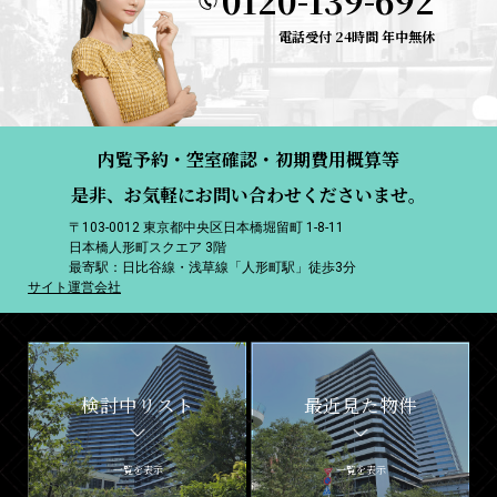
0120-139-692
電話受付 24時間 年中無休
内覧予約・空室確認・初期費用概算等
是非、お気軽にお問い合わせくださいませ。
〒103-0012 東京都中央区日本橋堀留町 1-8-11
日本橋人形町スクエア 3階
最寄駅：日比谷線・浅草線「人形町駅」徒歩3分
サイト運営会社
検討中リスト
最近見た物件
一覧を表示
一覧を表示