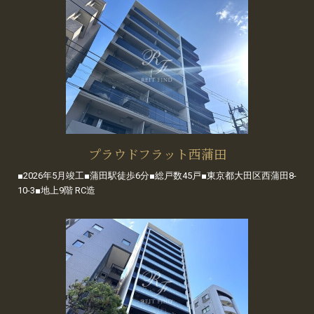
プラウドフラット西蒲田
■2026年5月竣工■蒲田駅徒歩6分■総戸数45戸■東京都大田区西蒲田8-
10-3■地上9階 RC造