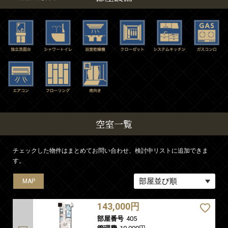
空室一覧
チェックした物件はまとめてお問い合わせ、検討中リストに追加できま
す。
MAP
MAP
MAP
MAP
MAP
143,000円
部屋番号
405