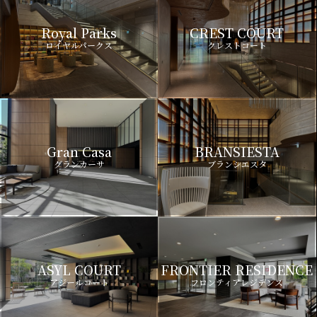
Royal Parks
CREST COURT
ロイヤルパークス
クレストコート
Gran Casa
BRANSIESTA
グランカーサ
ブランシエスタ
ASYL COURT
FRONTIER RESIDENCE
アジールコート
フロンティアレジデンス