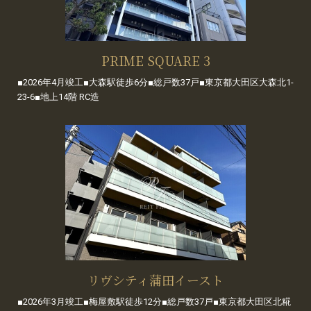
PRIME SQUARE 3
■2026年4月竣工■大森駅徒歩6分■総戸数37戸■東京都大田区大森北1-
23-6■地上14階 RC造
リヴシティ蒲田イースト
■2026年3月竣工■梅屋敷駅徒歩12分■総戸数37戸■東京都大田区北糀