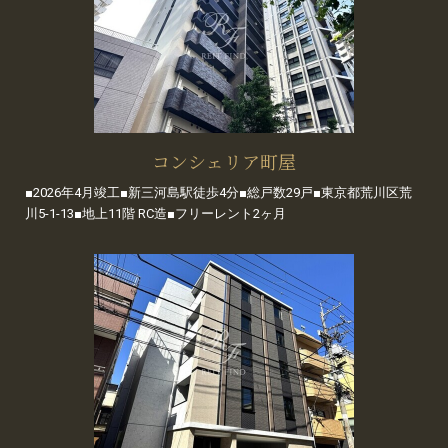
コンシェリア町屋
■2026年4月竣工■新三河島駅徒歩4分■総戸数29戸■東京都荒川区荒
川5-1-13■地上11階 RC造■フリーレント2ヶ月