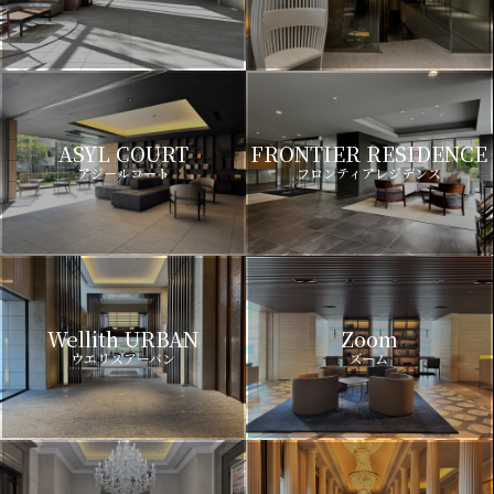
ASYL COURT
FRONTIER RESIDENCE
アジールコート
フロンティアレジデンス
Wellith URBAN
Zoom
ウエリスアーバン
ズーム