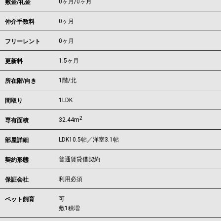
0ヶ月
/
0ヶ月
敷金/礼金
0ヶ月
仲介手数料
0ヶ月
フリーレント
1.5ヶ月
更新料
1階/北
所在階/向き
1LDK
間取り
2
32.44m
専有面積
LDK10.5帖／洋室3.1帖
部屋詳細
普通賃貸借契約
契約形態
利用必須
保証会社
可
ペット飼育
敷1積増