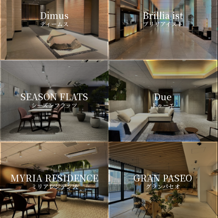
Dimus
Brillia ist
ディームス
ブリリアイスト
SEASON FLATS
Due
シーズンフラッツ
ドゥーエ
MYRIA RESIDENCE
GRAN PASEO
ミリアレジデンス
グランパセオ