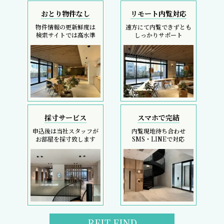
おとり物件なし
リモート内覧対応
物件情報の更新鮮度は
遠方にて内覧できずとも
検索サイトでは高水準
しっかりサポート
採寸サービス
スマホで完結
申込後は当社スタッフが
内覧現地待ち合わせ
お部屋を採寸致します
SMS・LINEで対応
REIT FIND