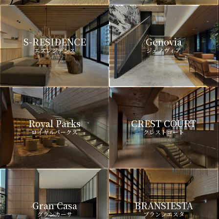
S-RESIDENCE
Genovia
エスレジデンス
ジェノヴィア
Royal Parks
CREST COURT
ロイヤルパークス
クレストコート
Gran Casa
BRANSIESTA
グランカーサ
ブランシエスタ