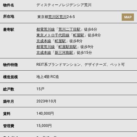
ディスティーノレジデンシア荒川
物件名
所在地
東京都
荒川区
荒川
2-6-5
MAP
都電荒川線
「
荒川二丁目駅
」徒歩6分
最寄駅
東京メトロ千代田線
「
町屋駅
」徒歩8分
京成本線
「
町屋駅
」徒歩8分
都電荒川線
「
町屋駅前駅
」徒歩9分
京成本線
「
新三河島駅
」徒歩15分
REIT系ブランドマンション、デザイナーズ、ペット可
物件特徴
地上4階 RC造
構造規模
15戸
総戸数
2023年10月
築年月
140,000
円
賃料
15,000円
管理費