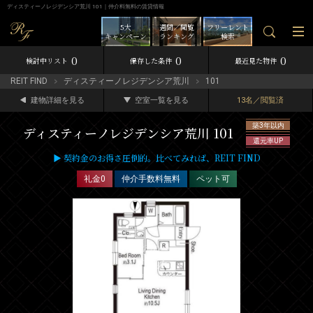
ディスティーノレジデンシア荒川 101｜仲介料無料の賃貸情報
5大
週間／閲覧
フリーレント
キャンペーン
ランキング
検索
0
0
0
検討中リスト
保存した条件
最近見た物件
REIT FIND
ディスティーノレジデンシア荒川
101
建物詳細を見る
空室一覧を見る
13名／閲覧済
築3年以内
ディスティーノレジデンシア荒川 101
還元率UP
▶ 契約金のお得さ圧倒的。比べてみれば、REIT FIND
礼金0
仲介手数料無料
ペット可