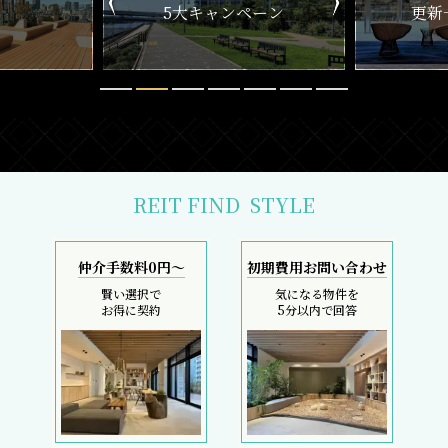
ペーン
更新一覧チェック
REIT FIND
STYLE
仲介手数料0円～
初期費用お問い合わせ
賢い選択で
気になる物件を
お得に契約
5分以内で回答