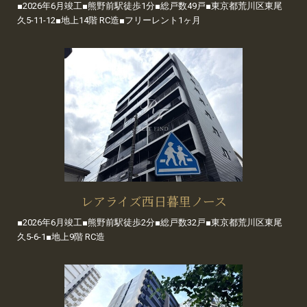
■2026年6月竣工■熊野前駅徒歩1分■総戸数49戸■東京都荒川区東尾
久5-11-12■地上14階 RC造■フリーレント1ヶ月
レアライズ西日暮里ノース
■2026年6月竣工■熊野前駅徒歩2分■総戸数32戸■東京都荒川区東尾
久5-6-1■地上9階 RC造