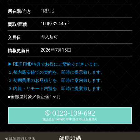
1階/北
所在階/向き
2
1LDK/32.44m
間取/面積
即入居可
入居日
2026年7月15日
情報更新日
▶ REIT FIND特典でお得にご契約くださいませ。
１.都内最安値での契約を、即時に提示致します。
２.初期費用のお見積りを、即時に案内致します。
３.内覧・リモート内覧を、即時に提案致します。
■全部屋対象／保証金1ヶ月
0120-139-692
電話受付 24時間 年中無休 即日お見積り
部屋設備
建物詳細を見る