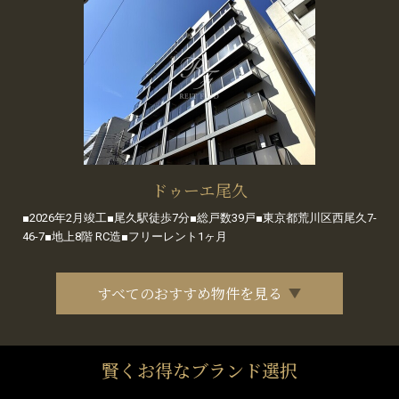
ドゥーエ尾久
■2026年2月竣工■尾久駅徒歩7分■総戸数39戸■東京都荒川区西尾久7-
46-7■地上8階 RC造■フリーレント1ヶ月
すべてのおすすめ物件を見る
賢くお得なブランド選択