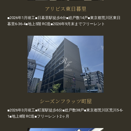
アリビス東日暮里
■2026年1月竣工■日暮里駅徒歩6分■総戸数14戸■東京都荒川区東日
暮里6-36-4■地上5階 RC造■2026年9月末までフリーレント
シーズンフラッツ町屋
■2026年3月竣工■町屋駅徒歩6分■総戸数38戸■東京都荒川区荒川5-6-
1■地上8階 RC造■フリーレント2ヶ月