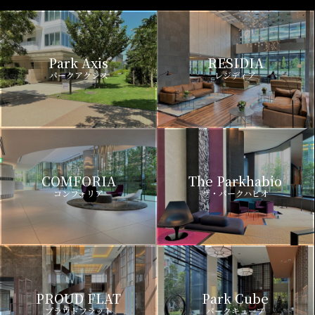
Park Axis
RESIDIA
パークアクシス
レジディア
COMFORIA
The Parkhabio
コンフォリア
ザ・パークハビオ
PROUD FLAT
Park Cube
プラウドフラット
パークキューブ