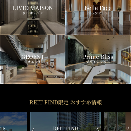
LIVIO MAISON
Belle Face
リビオメゾン
ベルファース
GEOENT
Prime Bliss
ジオエント
プライムブリス
REIT FIND限定 おすすめ情報
ND
リアルタイム
新