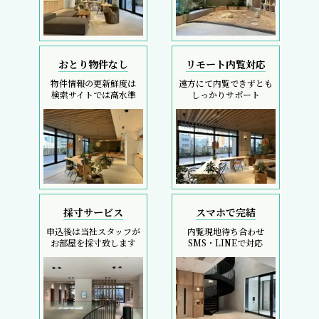
おとり物件なし
リモート内覧対応
物件情報の更新鮮度は
遠方にて内覧できずとも
検索サイトでは高水準
しっかりサポート
採寸サービス
スマホで完結
申込後は当社スタッフが
内覧現地待ち合わせ
お部屋を採寸致します
SMS・LINEで対応