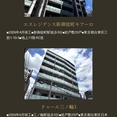
エスレジデンス新御徒町キアーロ
■2026年4月竣工■新御徒町駅徒歩5分■総戸数20戸■東京都台東区三
筋1-10-5■地上11階 RC造
ドゥーエ三ノ輪3
■2026年6月竣工■三ノ輪駅徒歩5分■総戸数29戸■東京都台東区日本