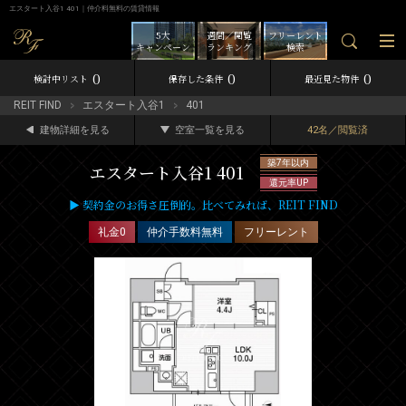
エスタート入谷1 401｜仲介料無料の賃貸情報
5大
週間／閲覧
フリーレント
キャンペーン
ランキング
検索
0
0
0
検討中リスト
保存した条件
最近見た物件
REIT FIND
エスタート入谷1
401
建物詳細を見る
空室一覧を見る
42名／閲覧済
築7年以内
エスタート入谷1 401
還元率UP
▶ 契約金のお得さ圧倒的。比べてみれば、REIT FIND
礼金0
仲介手数料無料
フリーレント