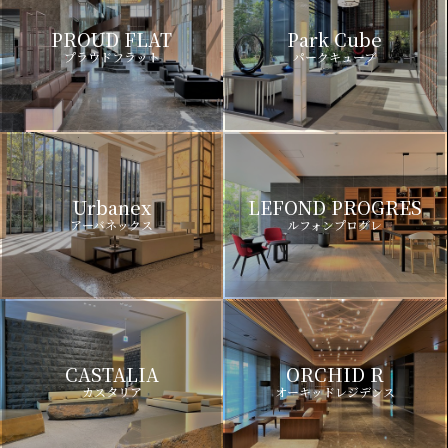
PROUD FLAT
Park Cube
プラウドフラット
パークキューブ
Urbanex
LEFOND PROGRES
アーバネックス
ルフォンプログレ
CASTALIA
ORCHID R
カスタリア
オーキッドレジデンス