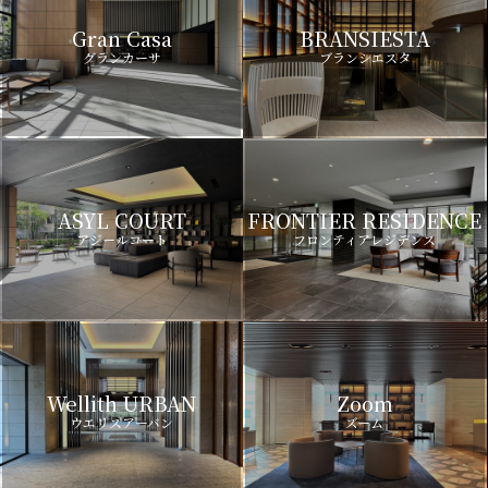
Gran Casa
BRANSIESTA
グランカーサ
ブランシエスタ
ASYL COURT
FRONTIER RESIDENCE
アジールコート
フロンティアレジデンス
Wellith URBAN
Zoom
ウエリスアーバン
ズーム