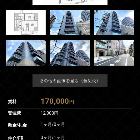
その他の画像を見る（全61枚）
170,000
賃料
円
管理費
12,000円
1ヶ月
/
0ヶ月
敷金/礼金
0ヶ月
/
1ヶ月
仲介/FR