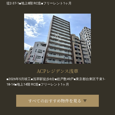
堤2-37-1■地上8階 RC造■フリーレント1ヶ月
ACPレジデンス浅草
■2026年5月竣工■浅草駅徒歩6分■総戸数49戸■東京都台東区千束1-
18-14■地上14階 RC造■フリーレント1ヶ月
すべてのおすすめ物件を見る