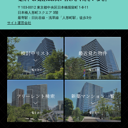
〒103-0012 東京都中央区日本橋堀留町 1-8-11
日本橋人形町スクエア 3階
最寄駅：日比谷線・浅草線「人形町駅」徒歩3分
サイト運営会社
検討中リスト
最近見た物件
一覧を表示
一覧を表示
フリーレント検索
新築マンション一覧
一覧を表示
一覧を表示