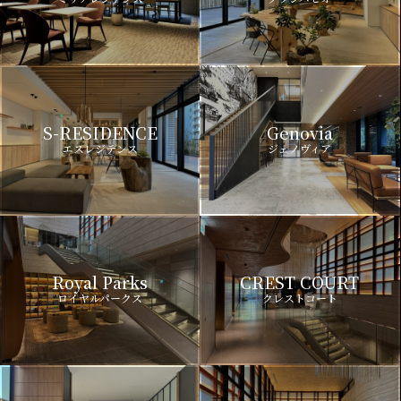
S-RESIDENCE
Genovia
エスレジデンス
ジェノヴィア
Royal Parks
CREST COURT
ロイヤルパークス
クレストコート