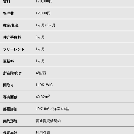
170,000
円
賃料
12,000円
管理費
1ヶ月
/
0ヶ月
敷金/礼金
0ヶ月
仲介手数料
1ヶ月
フリーレント
1ヶ月
更新料
4階/西
所在階/向き
1LDK+WIC
間取り
2
40.32m
専有面積
LDK10帖／洋室4.4帖
部屋詳細
普通賃貸借契約
契約形態
利用必須
保証会社