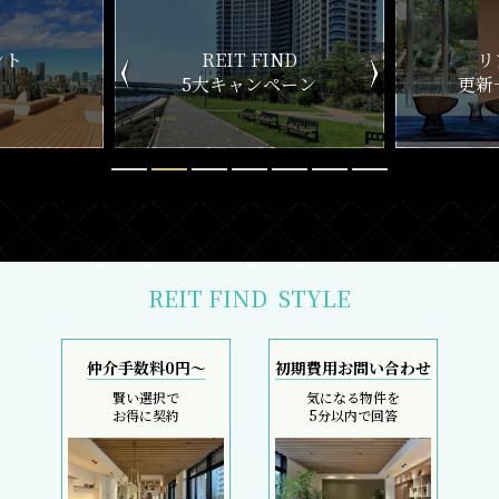
ND
リアルタイム
新
ペーン
更新一覧チェック
REIT FIND
STYLE
仲介手数料0円～
初期費用お問い合わせ
賢い選択で
気になる物件を
お得に契約
5分以内で回答