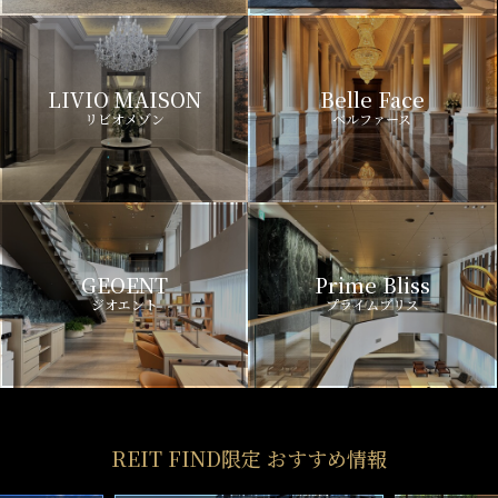
LIVIO MAISON
Belle Face
リビオメゾン
ベルファース
GEOENT
Prime Bliss
ジオエント
プライムブリス
REIT FIND限定 おすすめ情報