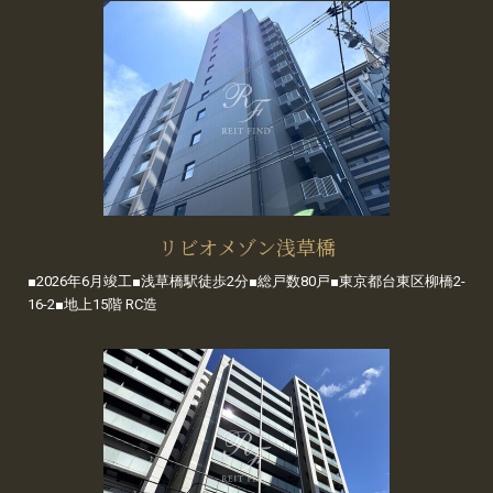
リビオメゾン浅草橋
■2026年6月竣工■浅草橋駅徒歩2分■総戸数80戸■東京都台東区柳橋2-
16-2■地上15階 RC造