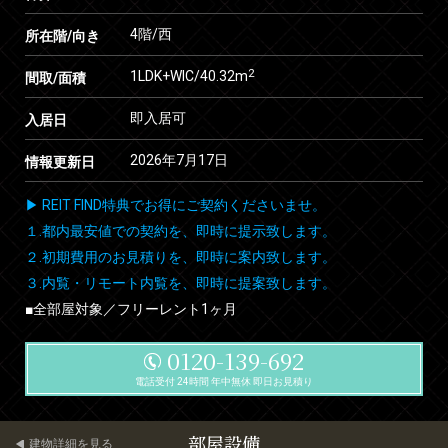
4階/西
所在階/向き
2
1LDK+WIC/40.32m
間取/面積
即入居可
入居日
2026年7月17日
情報更新日
▶ REIT FIND特典でお得にご契約くださいませ。
１.都内最安値での契約を、即時に提示致します。
２.初期費用のお見積りを、即時に案内致します。
３.内覧・リモート内覧を、即時に提案致します。
■全部屋対象／フリーレント1ヶ月
0120-139-692
電話受付 24時間 年中無休 即日お見積り
部屋設備
建物詳細を見る