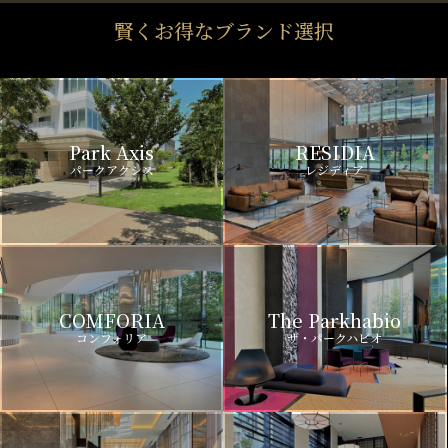
賢くお得なブランド選択
Park Axis
RESIDIA
パークアクシス
レジディア
COMFORIA
The Parkhabio
コンフォリア
ザ・パークハビオ