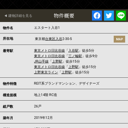
物件概要
建物詳細を見る
エスタート入谷1
物件名
所在地
東京都
台東区
入谷
2-30-5
MAP
東京メトロ日比谷線
「
入谷駅
」徒歩5分
最寄駅
東京メトロ日比谷線
「
三ノ輪駅
」徒歩9分
JR山手線
「
上野駅
」徒歩15分
東京メトロ日比谷線
「
上野駅
」徒歩15分
上野東京ライン
「
上野駅
」徒歩15分
REIT系ブランドマンション、デザイナーズ
物件特徴
地上14階 RC造
構造規模
26戸
総戸数
2019年12月
築年月