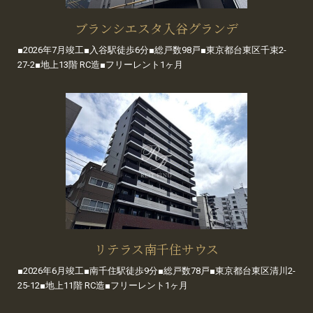
ブランシエスタ入谷グランデ
■2026年7月竣工■入谷駅徒歩6分■総戸数98戸■東京都台東区千束2-
27-2■地上13階 RC造■フリーレント1ヶ月
リテラス南千住サウス
■2026年6月竣工■南千住駅徒歩9分■総戸数78戸■東京都台東区清川2-
25-12■地上11階 RC造■フリーレント1ヶ月