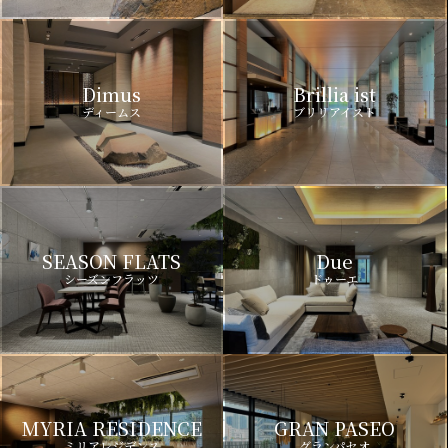
Dimus
Brillia ist
ディームス
ブリリアイスト
SEASON FLATS
Due
シーズンフラッツ
ドゥーエ
MYRIA RESIDENCE
GRAN PASEO
ミリアレジデンス
グランパセオ