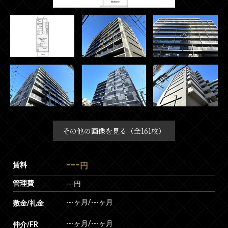
その他の画像を見る（全161枚）
---
賃料
円
管理費
---円
---ヶ月
/
---ヶ月
敷金/礼金
---ヶ月
/
---ヶ月
仲介/FR