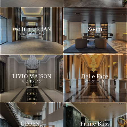
Wellith URBAN
Zoom
ウエリスアーバン
ズーム
LIVIO MAISON
Belle Face
リビオメゾン
ベルファース
GEOENT
Prime Bliss