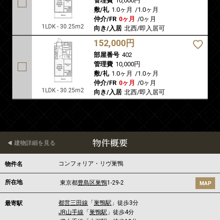
管理費
10,000円
敷/礼
1.0ヶ月
/
1.0ヶ月
仲介/FR
0ヶ月
/
0ヶ月
1LDK - 30.25m2
向き/入居
北西/即入居可
152,000円
部屋番号
402
管理費
10,000円
敷/礼
1.0ヶ月
/
1.0ヶ月
仲介/FR
0ヶ月
/
0ヶ月
1LDK - 30.25m2
向き/入居
北西/即入居可
物件概要
建物詳細を見る
コンフォリア・リヴ巣鴨
物件名
所在地
東京都
豊島区
巣鴨
1-29-2
MAP
都営三田線
「
巣鴨駅
」徒歩3分
最寄駅
JR山手線
「
巣鴨駅
」徒歩4分