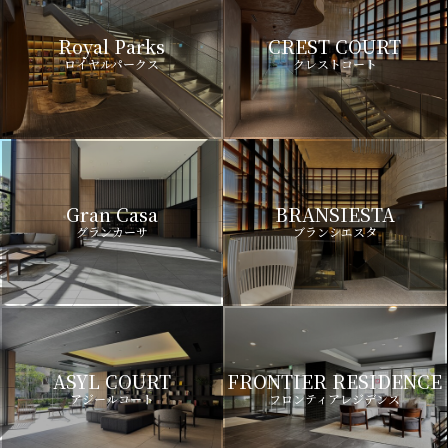
Royal Parks
CREST COURT
ロイヤルパークス
クレストコート
Gran Casa
BRANSIESTA
グランカーサ
ブランシエスタ
ASYL COURT
FRONTIER RESIDENCE
アジールコート
フロンティアレジデンス