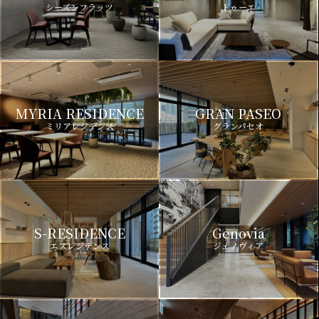
シーズンフラッツ
ドゥーエ
MYRIA RESIDENCE
GRAN PASEO
ミリアレジデンス
グランパセオ
S-RESIDENCE
Genovia
エスレジデンス
ジェノヴィア