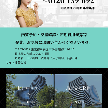
0120-139-692
電話受付 24時間 年中無休
内覧予約・空室確認・初期費用概算等
是非、お気軽にお問い合わせくださいませ。
〒103-0012 東京都中央区日本橋堀留町 1-8-11
日本橋人形町スクエア 3階
最寄駅：日比谷線・浅草線「人形町駅」徒歩3分
サイト運営会社
検討中リスト
最近見た物件
一覧を表示
一覧を表示