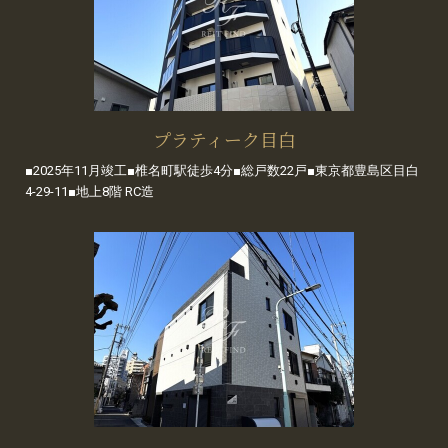
プラティーク目白
■2025年11月竣工■椎名町駅徒歩4分■総戸数22戸■東京都豊島区目白
4-29-11■地上8階 RC造