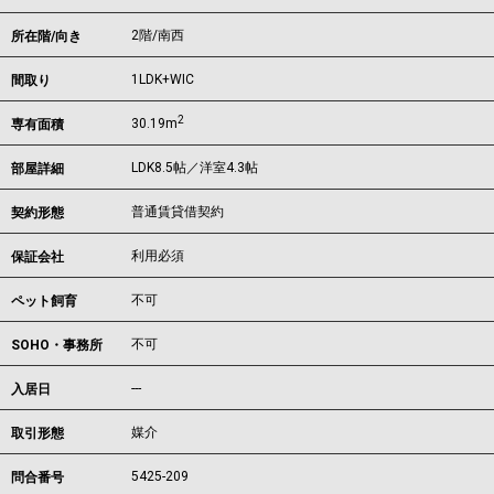
2階/南西
所在階/向き
1LDK+WIC
間取り
2
30.19m
専有面積
LDK8.5帖／洋室4.3帖
部屋詳細
普通賃貸借契約
契約形態
利用必須
保証会社
不可
ペット飼育
不可
SOHO・事務所
---
入居日
媒介
取引形態
5425-209
問合番号