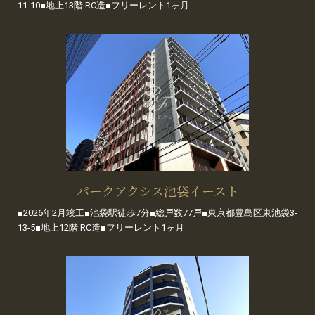
11-10■地上13階 RC造■フリーレント1ヶ月
パークアクシス池袋イースト
■2026年2月竣工■池袋駅徒歩7分■総戸数77戸■東京都豊島区東池袋3-
13-5■地上12階 RC造■フリーレント1ヶ月