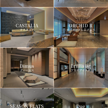
CASTALIA
ORCHID R
カスタリア
オーキッドレジデンス
Dimus
Brillia ist
ディームス
ブリリアイスト
SEASON FLATS
Due