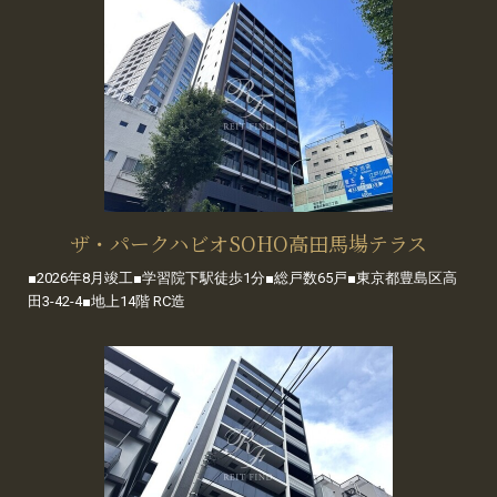
ザ・パークハビオSOHO高田馬場テラス
■2026年8月竣工■学習院下駅徒歩1分■総戸数65戸■東京都豊島区高
田3-42-4■地上14階 RC造