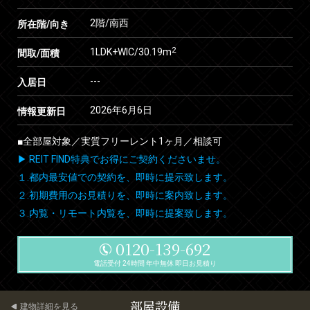
2階/南西
所在階/向き
2
1LDK+WIC/30.19m
間取/面積
---
入居日
2026年6月6日
情報更新日
■全部屋対象／実質フリーレント1ヶ月／相談可
▶ REIT FIND特典でお得にご契約くださいませ。
１.都内最安値での契約を、即時に提示致します。
２.初期費用のお見積りを、即時に案内致します。
３.内覧・リモート内覧を、即時に提案致します。
0120-139-692
電話受付 24時間 年中無休 即日お見積り
部屋設備
建物詳細を見る