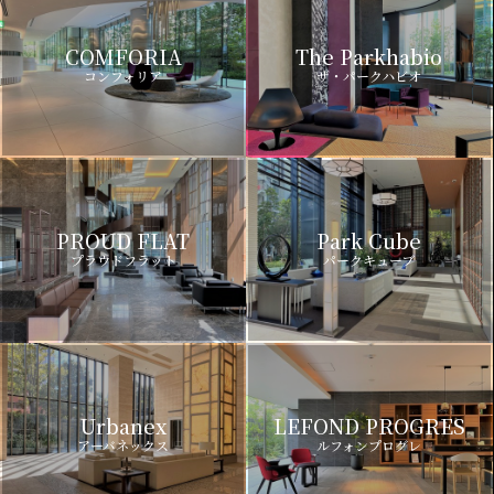
COMFORIA
The Parkhabio
コンフォリア
ザ・パークハビオ
PROUD FLAT
Park Cube
プラウドフラット
パークキューブ
Urbanex
LEFOND PROGRES
アーバネックス
ルフォンプログレ