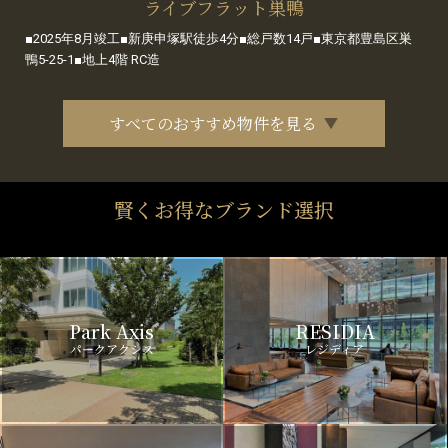
ライブフラット巣鴨
■2025年8月竣工■新庚申塚駅徒歩4分■総戸数14戸■東京都豊島区巣
鴨5-25-1■地上4階 RC造
すべてのおすすめ物件を見る
賢くお得なブランド選択
Park Axis
RESIDIA
パークアクシス
レジディア