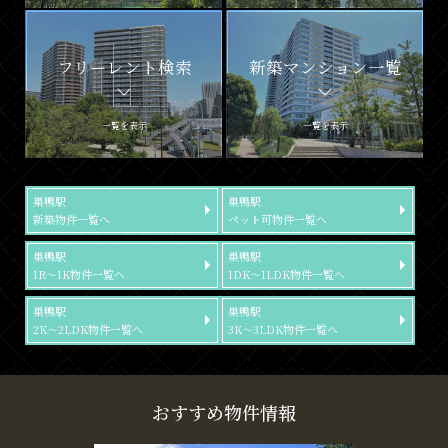
フリーレント検索
新築マンション一覧
一覧を表示
一覧を表示
巣鴨駅
巣鴨駅
新築物件一覧へ
ペット可物件一覧へ
巣鴨駅
巣鴨駅
1R～1K物件一覧へ
1DK～1LDK物件一覧へ
巣鴨駅
巣鴨駅
2K～2LDK物件一覧へ
3K～3LDK物件一覧へ
おすすめ物件情報