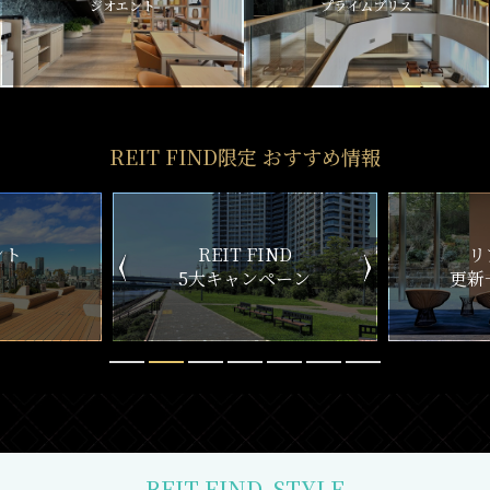
ジオエント
プライムブリス
REIT FIND限定 おすすめ情報
ND
リアルタイム
新
ペーン
更新一覧チェック
REIT FIND
STYLE