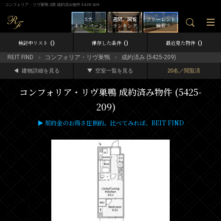
コンフォリア・リヴ巣鴨 2階 成約済み物件 5425-209
5大
週間／閲覧
フリーレント
キャンペーン
ランキング
検索
0
0
0
検討中リスト
保存した条件
最近見た物件
REIT FIND
コンフォリア・リヴ巣鴨
成約済み (5425-209)
建物詳細を見る
空室一覧を見る
20名／閲覧済
コンフォリア・リヴ巣鴨 成約済み物件 (5425-
209)
▶ 契約金のお得さ圧倒的。比べてみれば、REIT FIND