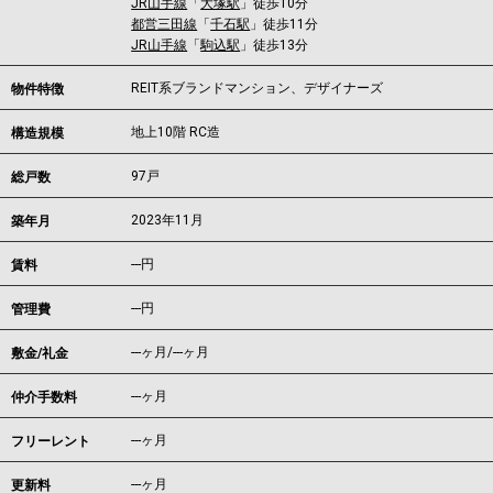
JR山手線
「
大塚駅
」徒歩10分
都営三田線
「
千石駅
」徒歩11分
JR山手線
「
駒込駅
」徒歩13分
REIT系ブランドマンション、デザイナーズ
物件特徴
地上10階 RC造
構造規模
97戸
総戸数
2023年11月
築年月
---
円
賃料
---円
管理費
---ヶ月
/
---ヶ月
敷金/礼金
---ヶ月
仲介手数料
---ヶ月
フリーレント
---ヶ月
更新料