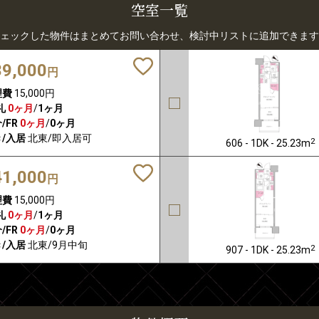
空室一覧
ェックした物件はまとめてお問い合わせ、検討中リストに追加できます
39,000
円
理費
15,000円
礼
0ヶ月
/
1ヶ月
/FR
0ヶ月
/
0ヶ月
/入居
北東/即入居可
2
606 - 1DK - 25.23m
41,000
円
理費
15,000円
礼
0ヶ月
/
1ヶ月
/FR
0ヶ月
/
0ヶ月
/入居
北東/9月中旬
2
907 - 1DK - 25.23m