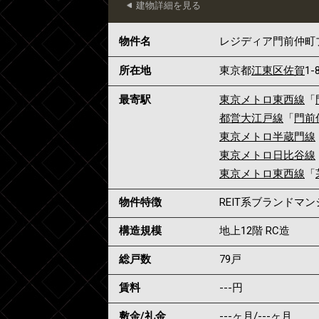
建物詳細を見る
物件名
レジディア門前仲町
所在地
東京都
江東区
佐賀
1-
最寄駅
東京メトロ東西線
「
都営大江戸線
「
門前
東京メトロ半蔵門線
東京メトロ日比谷線
東京メトロ東西線
「
物件特徴
REIT系ブランドマ
構造規模
地上12階 RC造
総戸数
79戸
賃料
---
円
敷金/礼金
---ヶ月
/
---ヶ月