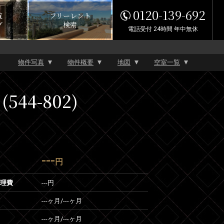
0120-139-692
覧
フリーレント
グ
検索
電話受付 24時間 年中無休
物件写真
物件概要
地図
空室一覧
44-802)
---
円
管理費
---円
---ヶ月
/
---ヶ月
---ヶ月
/
---ヶ月