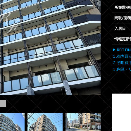
所在階/
間取/面積
入居日
情報更新
▶ REIT
１.都内最
２.初期費
３.内覧・