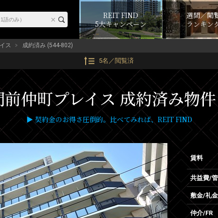
REIT FIND
週間／閲
5大キャンペーン
ランキン
イス
成約済み (544-802)
5名／閲覧済
前仲町プレイス 成約済み物件 (5
▶ 契約金のお得さ圧倒的。比べてみれば、REIT FIND
賃料
共益費/
敷金/礼金
仲介/FR