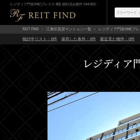
レジディア門前仲町プレイス 8階 成約済み物件 544-802
REIT FIND
江東区賃貸マンション一覧
レジディア門前仲町プレ
検討中リスト：
0
件
保存した条件：
0
件
最近見た物件：
0
件
レジディア門