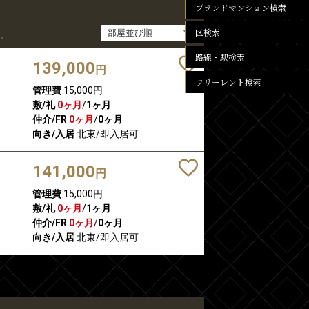
ブランドマンション検索
区検索
。
路線・駅検索
139,000
円
フリーレント検索
管理費
15,000円
敷/礼
0ヶ月
/
1ヶ月
仲介/FR
0ヶ月
/
0ヶ月
向き/入居
北東/即入居可
141,000
円
管理費
15,000円
敷/礼
0ヶ月
/
1ヶ月
仲介/FR
0ヶ月
/
0ヶ月
向き/入居
北東/即入居可