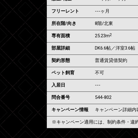
フリーレント
---ヶ月
所在階/向き
8階/北東
2
専有面積
25.23m
部屋詳細
DK6.6帖／洋室3.6帖
契約形態
普通賃貸借契約
ペット飼育
不可
入居日
---
問合番号
544-802
キャンペーン情報
キャンペーン詳細内
※キャンペーン適用には、制約条件・違