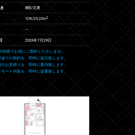
向き
8階/北東
2
1DK/25.23m
---
日
2026年7月29日
 FIND特典でお得にご契約くださいませ。
安値での契約を、即時に提示致します。
用のお見積りを、即時に案内致します。
リモート内覧を、即時に提案致します。