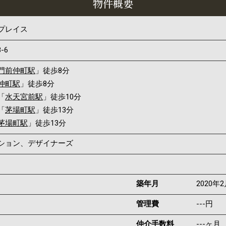
物件概要
プレイス
8-6
門前仲町駅
」徒歩8分
仲町駅
」徒歩8分
「
水天宮前駅
」徒歩10分
「
茅場町駅
」徒歩13分
茅場町駅
」徒歩13分
ンション、デザイナーズ
築年月
2020年
管理費
---円
仲介手数料
---ヶ月