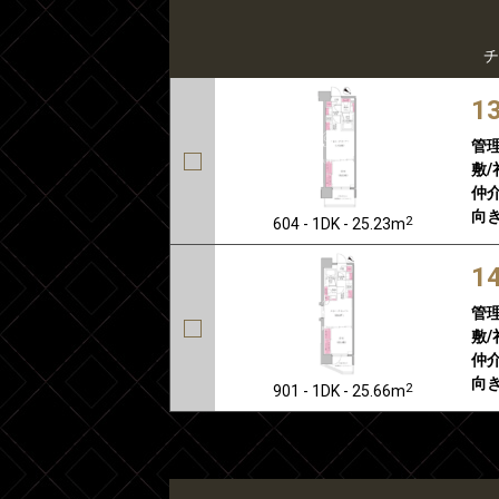
チ
1
管
敷/
仲介
向き
2
604 - 1DK - 25.23m
1
管
敷/
仲介
向き
2
901 - 1DK - 25.66m