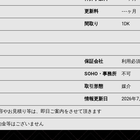
更新料
---ヶ月
間取り
1DK
保証会社
利用必
SOHO・事務所
不可
取引形態
媒介
情報更新日
2026年
容やお見積り等は、即日ご案内をさせて頂きます
約金等はございません