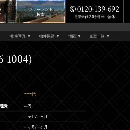
0120-139-692
覧
フリーレント
グ
検索
電話受付 24時間 年中無休
物件写真
物件概要
地図
空室一覧
1004)
---
円
管理費
---円
---ヶ月
/
---ヶ月
---ヶ月
/
---ヶ月