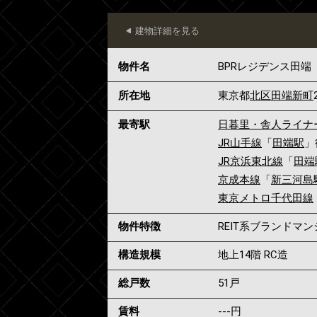
建物詳細を見る
物件名
BPRレジデンス田端
所在地
東京都
北区
田端新町
最寄駅
日暮里・舎人ライナ
JR山手線
「
田端駅
」
JR京浜東北線
「
田端
京成本線
「
新三河島
東京メトロ千代田線
物件特徴
REIT系ブランドマ
構造規模
地上14階 RC造
総戸数
51戸
賃料
---
円