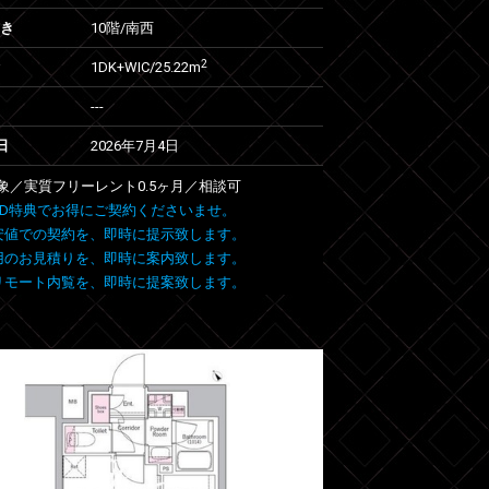
向き
10階/南西
2
1DK+WIC/25.22m
---
日
2026年7月4日
象／実質フリーレント0.5ヶ月／相談可
 FIND特典でお得にご契約くださいませ。
安値での契約を、即時に提示致します。
用のお見積りを、即時に案内致します。
リモート内覧を、即時に提案致します。