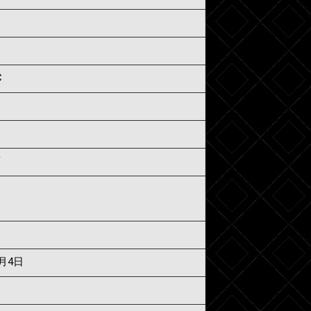
C
須
7月4日