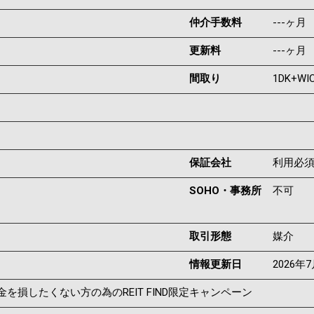
仲介手数料
---ヶ月
更新料
---ヶ月
間取り
1DK+WI
保証会社
利用必
SOHO・事務所
不可
取引形態
媒介
情報更新日
2026年
を損したくない方の為のREIT FIND限定キャンペーン