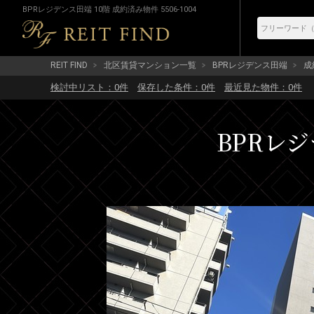
BPRレジデンス田端 10階 成約済み物件 5506-1004
REIT FIND
北区賃貸マンション一覧
BPRレジデンス田端
成約
検討中リスト：
0
件
保存した条件：
0
件
最近見た物件：
0
件
BPRレジ