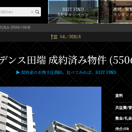
REIT FIND
週間／閲
5大キャンペーン
ランキン
済み (5506-1004)
5名／閲覧済
デンス田端 成約済み物件 (5506-
▶ 契約金のお得さ圧倒的。比べてみれば、REIT FIND
賃料
共益費/
敷金/礼金
仲介/FR