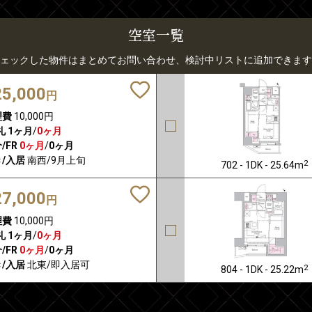
空室一覧
ェックした物件はまとめてお問い合わせ、検討中リストに追加できます
25,000
円
理費
10,000円
礼
1ヶ月
/
0ヶ月
/FR
0ヶ月
/
0ヶ月
/入居
南西/9月上旬
2
702 - 1DK - 25.64m
27,000
円
理費
10,000円
礼
1ヶ月
/
0ヶ月
/FR
0ヶ月
/
0ヶ月
/入居
北東/即入居可
2
804 - 1DK - 25.22m