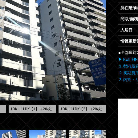
所在階/
間取/面積
入居日
情報更新
■全部屋対
▶ REIT
１.都内最
２.初期費
３.内覧・
1DK・1LDK【1】（20枚）
1DK・1LDK【2】（20枚）