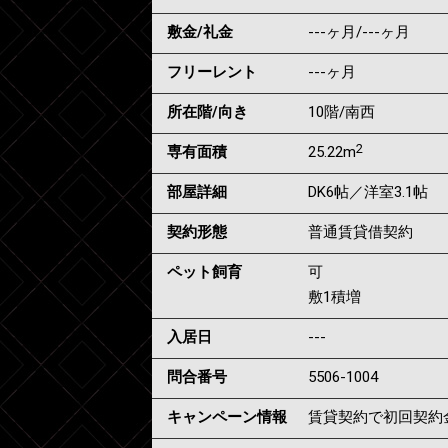
敷金/礼金
---ヶ月
/
---ヶ月
フリーレント
---ヶ月
所在階/向き
10階/南西
2
専有面積
25.22m
部屋詳細
DK6帖／洋室3.1帖
契約形態
普通賃貸借契約
ペット飼育
可
敷1積増
入居日
---
問合番号
5506-1004
キャンペーン情報
賃貸契約で初回契約金