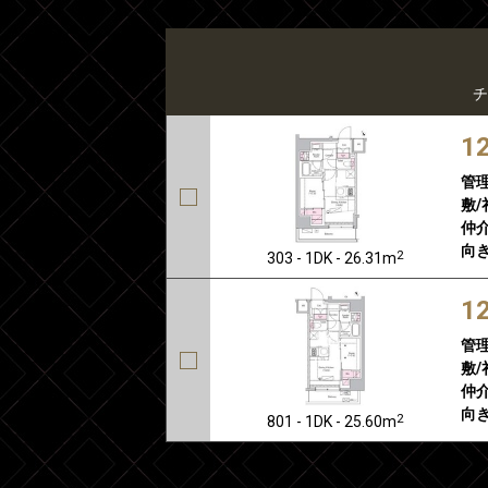
チ
1
管
敷/
仲介
向き
2
303 - 1DK - 26.31m
1
管
敷/
仲介
向き
2
801 - 1DK - 25.60m