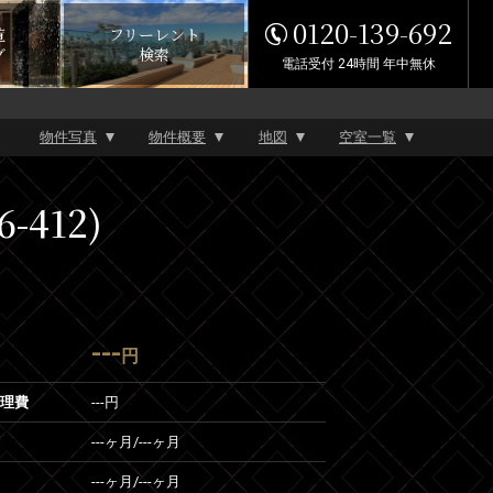
0120-139-692
覧
フリーレント
グ
検索
電話受付 24時間 年中無休
物件写真
物件概要
地図
空室一覧
-412)
---
円
管理費
---円
---ヶ月
/
---ヶ月
---ヶ月
/
---ヶ月