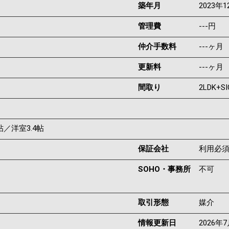
築年月
2023年1
管理費
---円
仲介手数料
---ヶ月
更新料
---ヶ月
間取り
2LDK+SI
9帖／洋室3.4帖
保証会社
利用必
SOHO・事務所
不可
取引形態
媒介
情報更新日
2026年