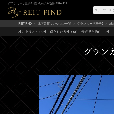
グランカーサ王子2 4階 成約済み物件 5516-412
REIT FIND
北区賃貸マンション一覧
グランカーサ王子2
成約
検討中リスト：
0
件
保存した条件：
0
件
最近見た物件：
0
件
グランカ