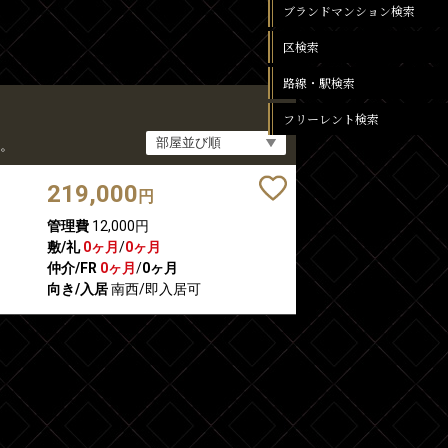
ブランドマンション検索
区検索
路線・駅検索
フリーレント検索
。
219,000
円
管理費
12,000円
敷/礼
0ヶ月
/
0ヶ月
仲介/FR
0ヶ月
/
0ヶ月
向き/入居
南西/即入居可