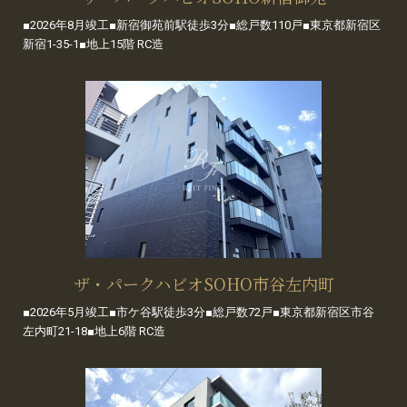
■2026年8月竣工■新宿御苑前駅徒歩3分■総戸数110戸■東京都新宿区
新宿1-35-1■地上15階 RC造
ザ・パークハビオSOHO市谷左内町
■2026年5月竣工■市ケ谷駅徒歩3分■総戸数72戸■東京都新宿区市谷
左内町21-18■地上6階 RC造