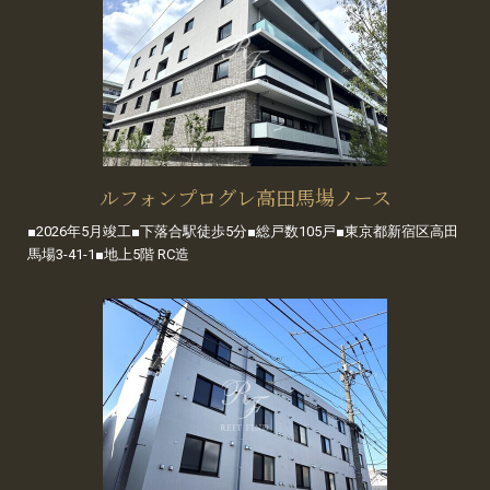
ルフォンプログレ高田馬場ノース
■2026年5月竣工■下落合駅徒歩5分■総戸数105戸■東京都新宿区高田
馬場3-41-1■地上5階 RC造