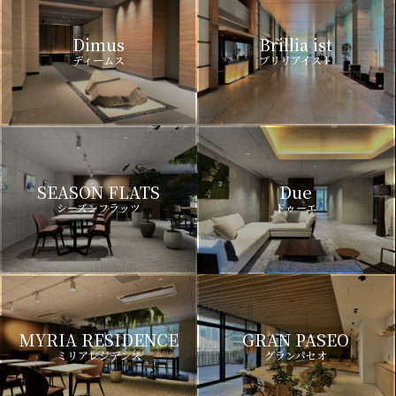
Dimus
Brillia ist
ディームス
ブリリアイスト
SEASON FLATS
Due
シーズンフラッツ
ドゥーエ
MYRIA RESIDENCE
GRAN PASEO
ミリアレジデンス
グランパセオ