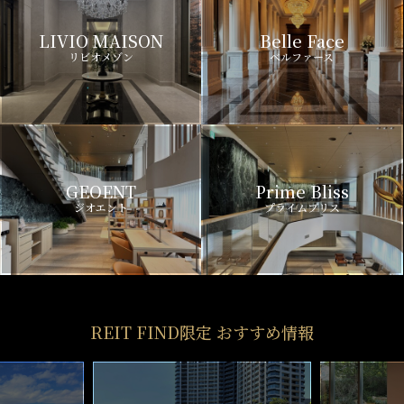
LIVIO MAISON
Belle Face
リビオメゾン
ベルファース
GEOENT
Prime Bliss
ジオエント
プライムブリス
REIT FIND限定 おすすめ情報