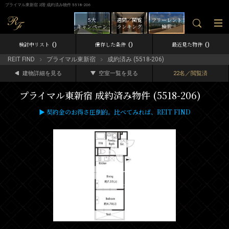
プライマル東新宿 2階 成約済み物件 5518-206
5大
週間／閲覧
フリーレント
キャンペーン
ランキング
検索
0
0
0
検討中リスト
保存した条件
最近見た物件
REIT FIND
プライマル東新宿
成約済み (5518-206)
建物詳細を見る
空室一覧を見る
22名／閲覧済
プライマル東新宿 成約済み物件 (5518-206)
▶ 契約金のお得さ圧倒的。比べてみれば、REIT FIND