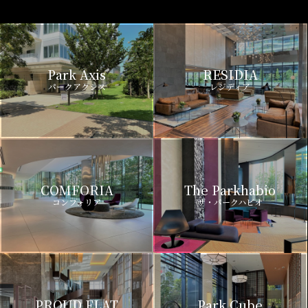
Park Axis
RESIDIA
パークアクシス
レジディア
COMFORIA
The Parkhabio
コンフォリア
ザ・パークハビオ
PROUD FLAT
Park Cube