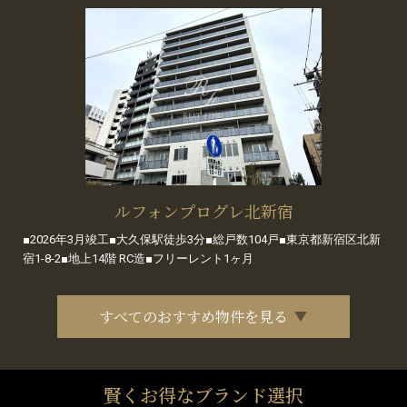
ルフォンプログレ北新宿
■2026年3月竣工■大久保駅徒歩3分■総戸数104戸■東京都新宿区北新
宿1-8-2■地上14階 RC造■フリーレント1ヶ月
すべてのおすすめ物件を見る
賢くお得なブランド選択