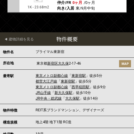
仲介/FR
0ヶ月
/
0ヶ月
1K - 23.68m2
向き/入居
東/9月中旬
物件概要
建物詳細を見る
プライマル東新宿
物件名
所在地
東京都
新宿区
大久保
2-17-46
MAP
東京メトロ副都心線
「
東新宿駅
」徒歩5分
最寄駅
都営大江戸線
「
東新宿駅
」徒歩5分
東京メトロ副都心線
「
西早稲田駅
」徒歩9分
JR山手線
「
新大久保駅
」徒歩10分
JR中央・総武線
「
大久保駅
」徒歩14分
REIT系ブランドマンション、デザイナーズ
物件特徴
地上4階 地下1階 RC造
構造規模