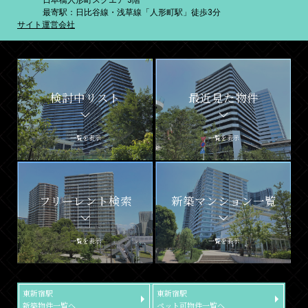
日本橋人形町スクエア 3階
最寄駅：日比谷線・浅草線「人形町駅」徒歩3分
サイト運営会社
検討中リスト
最近見た物件
一覧を表示
一覧を表示
フリーレント検索
新築マンション一覧
一覧を表示
一覧を表示
東新宿駅
東新宿駅
新築物件一覧へ
ペット可物件一覧へ