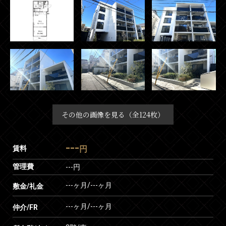
その他の画像を見る（全124枚）
---
賃料
円
管理費
---円
---ヶ月
/
---ヶ月
敷金/礼金
---ヶ月
/
---ヶ月
仲介/FR