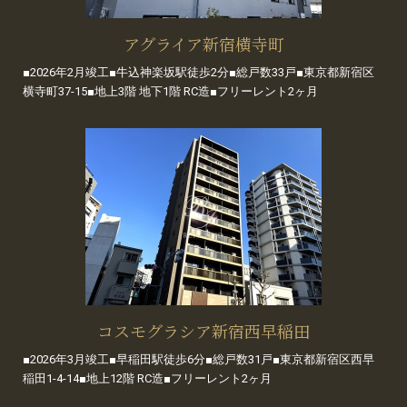
アグライア新宿横寺町
■2026年2月竣工■牛込神楽坂駅徒歩2分■総戸数33戸■東京都新宿区
横寺町37-15■地上3階 地下1階 RC造■フリーレント2ヶ月
コスモグラシア新宿西早稲田
■2026年3月竣工■早稲田駅徒歩6分■総戸数31戸■東京都新宿区西早
稲田1-4-14■地上12階 RC造■フリーレント2ヶ月