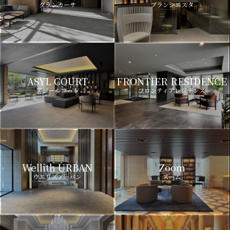
グランカーサ
ブランシエスタ
ASYL COURT
FRONTIER RESIDENCE
アジールコート
フロンティアレジデンス
Wellith URBAN
Zoom
ウエリスアーバン
ズーム