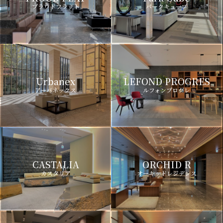
プラウドフラット
パークキューブ
Urbanex
LEFOND PROGRES
アーバネックス
ルフォンプログレ
CASTALIA
ORCHID R
カスタリア
オーキッドレジデンス