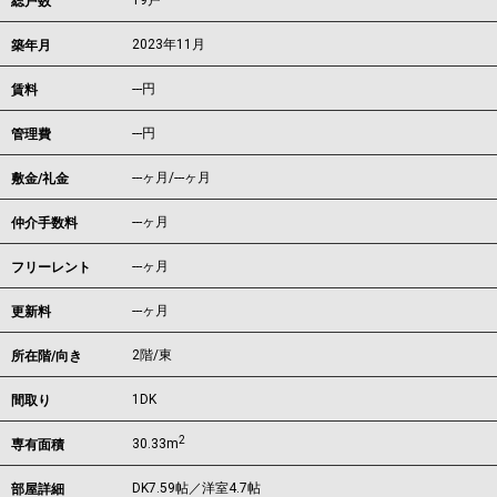
19戸
総戸数
2023年11月
築年月
---
円
賃料
---円
管理費
---ヶ月
/
---ヶ月
敷金/礼金
---ヶ月
仲介手数料
---ヶ月
フリーレント
---ヶ月
更新料
2階/東
所在階/向き
1DK
間取り
2
30.33m
専有面積
DK7.59帖／洋室4.7帖
部屋詳細