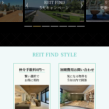
ND
リアルタイム
新
ペーン
更新一覧チェック
REIT FIND
STYLE
仲介手数料0円～
初期費用お問い合わせ
賢い選択で
気になる物件を
お得に契約
5分以内で回答