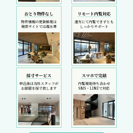
おとり物件なし
リモート内覧対応
物件情報の更新鮮度は
遠方にて内覧できずとも
検索サイトでは高水準
しっかりサポート
採寸サービス
スマホで完結
申込後は当社スタッフが
内覧現地待ち合わせ
お部屋を採寸致します
SMS・LINEで対応