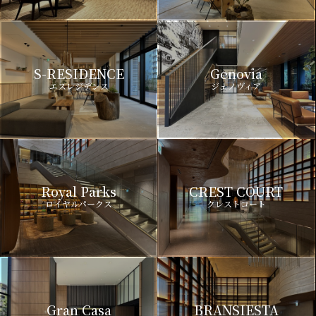
S-RESIDENCE
Genovia
エスレジデンス
ジェノヴィア
Royal Parks
CREST COURT
ロイヤルパークス
クレストコート
Gran Casa
BRANSIESTA