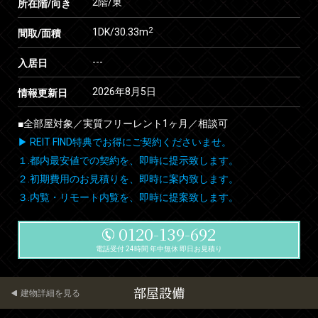
2階/東
所在階/向き
2
1DK/30.33m
間取/面積
---
入居日
2026年8月5日
情報更新日
■全部屋対象／実質フリーレント1ヶ月／相談可
▶ REIT FIND特典でお得にご契約くださいませ。
１.都内最安値での契約を、即時に提示致します。
２.初期費用のお見積りを、即時に案内致します。
３.内覧・リモート内覧を、即時に提案致します。
0120-139-692
電話受付 24時間 年中無休 即日お見積り
部屋設備
建物詳細を見る