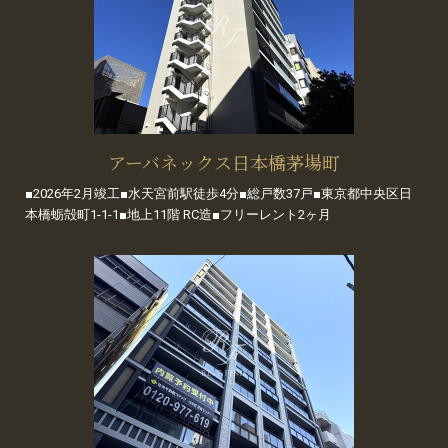
アーバネックス日本橋茅場町
■2026年2月竣工■水天宮前駅徒歩4分■総戸数37戸■東京都中央区日
本橋蛎殻町1-1-1■地上11階 RC造■フリーレント2ヶ月