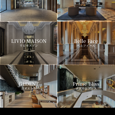
ウエリスアーバン
ズーム
LIVIO MAISON
Belle Face
リビオメゾン
ベルファース
GEOENT
Prime Bliss
ジオエント
プライムブリス