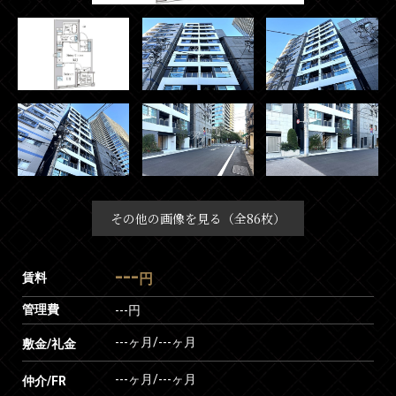
その他の画像を見る（全86枚）
---
賃料
円
管理費
---円
---ヶ月
/
---ヶ月
敷金/礼金
---ヶ月
/
---ヶ月
仲介/FR