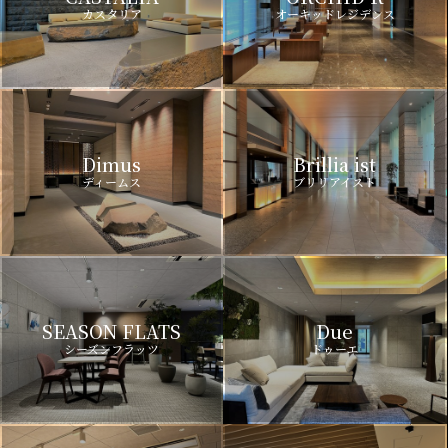
カスタリア
オーキッドレジデンス
Dimus
Brillia ist
ディームス
ブリリアイスト
SEASON FLATS
Due
シーズンフラッツ
ドゥーエ