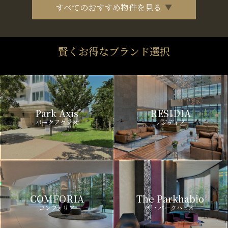
すべてのおすすめ物件を見る
賢くお得なブランド選択
Park Axis
RESIDIA
パークアクシス
レジディア
COMFORIA
The Parkhabio
コンフォリア
ザ・パークハビオ