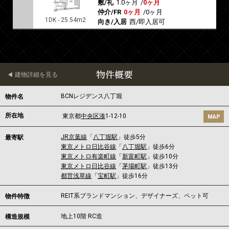
敷/礼
1.0ヶ月
/
0ヶ月
仲介/FR
0ヶ月
/
0ヶ月
1DK - 25.54m2
向き/入居
西/即入居可
物件概要
建物詳細を見る
BCNレジデンス八丁堀
物件名
所在地
東京都
中央区
湊
1-12-10
MAP
JR京葉線
「
八丁堀駅
」徒歩5分
最寄駅
東京メトロ日比谷線
「
八丁堀駅
」徒歩6分
東京メトロ有楽町線
「
新富町駅
」徒歩10分
東京メトロ日比谷線
「
茅場町駅
」徒歩13分
都営浅草線
「
宝町駅
」徒歩16分
REIT系ブランドマンション、デザイナーズ、ペット可
物件特徴
地上10階 RC造
構造規模