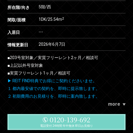
5階/西
所在階/向き
2
1DK/25.54m
間取/面積
---
入居日
2026年6月7日
情報更新日
■203号室対象／実質フリーレント2ヶ月／相談可
■上記以外号室対象
■実質フリーレント1ヶ月／相談可
▶ REIT FIND特典でお得にご契約くださいませ。
１.都内最安値での契約を、即時に提示致します。
２.初期費用のお見積りを、即時に案内致します。
more
0120-139-692
電話受付 24時間 年中無休 即日お見積り