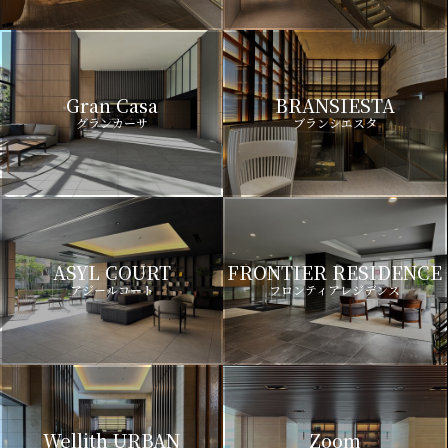
Gran Casa
BRANSIESTA
グランカーサ
ブランシエスタ
ASYL COURT
FRONTIER RESIDENCE
アジールコート
フロンティアレジデンス
Wellith URBAN
Zoom