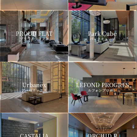
PROUD FLAT
Park Cube
プラウドフラット
パークキューブ
Urbanex
LEFOND PROGRES
アーバネックス
ルフォンプログレ
CASTALIA
ORCHID R