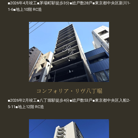
■2026年4月竣工■茅場町駅徒歩3分■総戸数28戸■東京都中央区新川1-
1-6■地上10階 RC造
コンフォリア・リヴ八丁堀
■2026年2月竣工■八丁堀駅徒歩4分■総戸数53戸■東京都中央区入船2-
5-11■地上12階 RC造