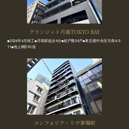
グランジット月島TOKYO BAY
■2026年4月竣工■月島駅徒歩4分■総戸数34戸■東京都中央区月島4-5-
11■地上8階 RC造
コンフォリア・リヴ茅場町