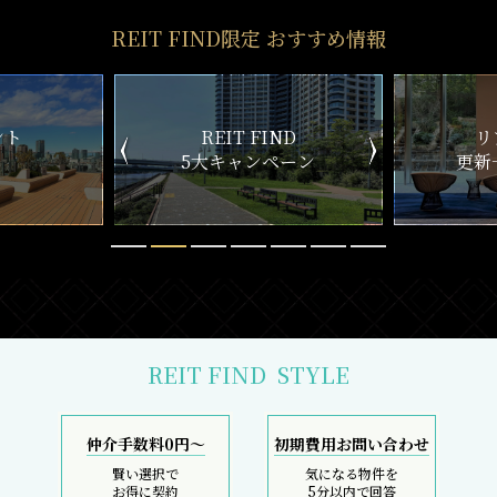
REIT FIND限定 おすすめ情報
ND
リアルタイム
新
ペーン
更新一覧チェック
REIT FIND
STYLE
仲介手数料0円～
初期費用お問い合わせ
賢い選択で
気になる物件を
お得に契約
5分以内で回答