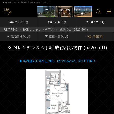
BCNレジデンス八丁堀 5階 成約済み物件 5520-501
5大
週間／閲覧
フリーレント
キャンペーン
ランキング
検索
0
0
0
検討中リスト
保存した条件
最近見た物件
REIT FIND
BCNレジデンス八丁堀
成約済み (5520-501)
建物詳細を見る
空室一覧を見る
9名／閲覧済
BCNレジデンス八丁堀 成約済み物件 (5520-501)
▶ 契約金のお得さ圧倒的。比べてみれば、REIT FIND