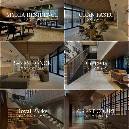
MYRIA RESIDENCE
GRAN PASEO
ミリアレジデンス
グランパセオ
S-RESIDENCE
Genovia
エスレジデンス
ジェノヴィア
Royal Parks
CREST COURT
ロイヤルパークス
クレストコート