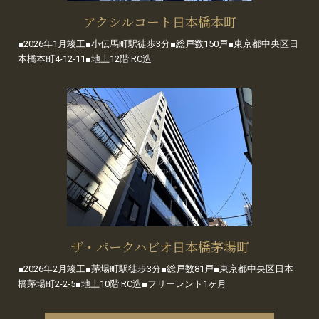
アクシルコート日本橋本町
■2026年1月竣工■小伝馬町駅徒歩3分■総戸数150戸■東京都中央区日
本橋本町4-12-11■地上12階 RC造
ザ・パークハビオ日本橋茅場町
■2026年2月竣工■茅場町駅徒歩3分■総戸数81戸■東京都中央区日本
橋茅場町2-2-5■地上10階 RC造■フリーレント1ヶ月