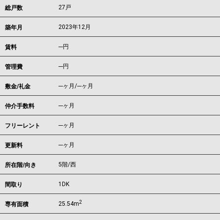
27戸
総戸数
2023年12月
築年月
---
円
賃料
---円
管理費
---ヶ月
/
---ヶ月
敷金/礼金
---ヶ月
仲介手数料
---ヶ月
フリーレント
---ヶ月
更新料
5階/西
所在階/向き
1DK
間取り
2
25.54m
専有面積