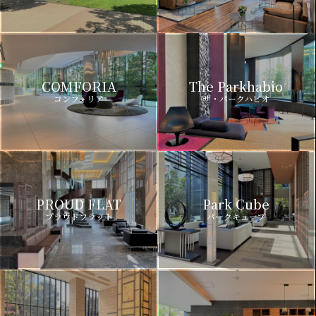
COMFORIA
The Parkhabio
コンフォリア
ザ・パークハビオ
PROUD FLAT
Park Cube
プラウドフラット
パークキューブ