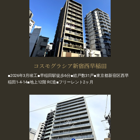
コスモグラシア新宿西早稲田
■2026年3月竣工■早稲田駅徒歩6分■総戸数31戸■東京都新宿区西早
稲田1-4-14■地上12階 RC造■フリーレント2ヶ月