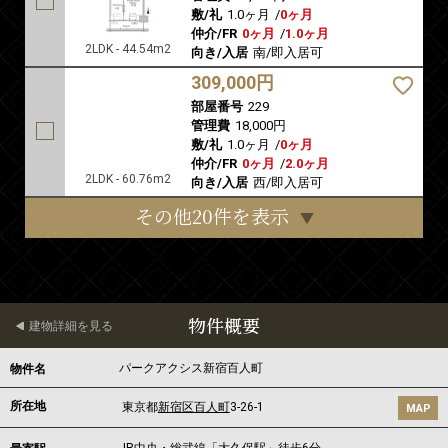
敷/礼
1.0ヶ月
/
0ヶ月
仲介/FR
0ヶ月
/
1.0ヶ月
2LDK - 44.54m2
向き/入居
南/即入居可
309,000円
部屋番号
229
管理費
18,000円
敷/礼
1.0ヶ月
/
0ヶ月
仲介/FR
0ヶ月
/
2.0ヶ月
2LDK - 60.76m2
向き/入居
西/即入居可
その他20件を表示
物件概要
建物詳細を見る
パークアクシス新宿百人町
物件名
所在地
東京都
新宿区
百人町
3-26-1
MAP