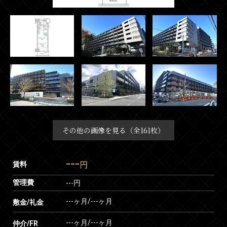
その他の画像を見る（全161枚）
---
賃料
円
管理費
---円
---ヶ月
/
---ヶ月
敷金/礼金
---ヶ月
/
---ヶ月
仲介/FR