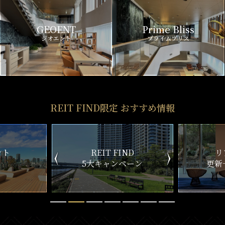
GEOENT
Prime Bliss
ジオエント
プライムブリス
REIT FIND限定 おすすめ情報
ND
リアルタイム
新
ペーン
更新一覧チェック