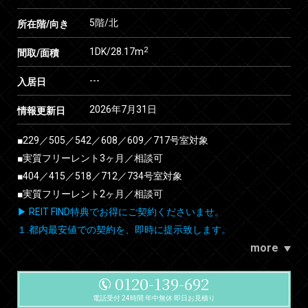
5階/北
所在階/向き
2
1DK/28.17m
間取/面積
---
入居日
2026年7月31日
情報更新日
■229／505／542／608／609／717号室対象
■実質フリーレント3ヶ月／相談可
■404／415／518／712／734号室対象
■実質フリーレント2ヶ月／相談可
▶ REIT FIND特典でお得にご契約くださいませ。
１.都内最安値での契約を、即時に提示致します。
more
0120-139-692
電話受付 24時間 年中無休 即日お見積り