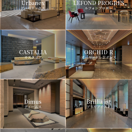
Urbanex
LEFOND PROGRES
アーバネックス
ルフォンプログレ
CASTALIA
ORCHID R
カスタリア
オーキッドレジデンス
Dimus
Brillia ist
ディームス
ブリリアイスト