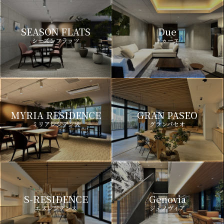
SEASON FLATS
Due
シーズンフラッツ
ドゥーエ
MYRIA RESIDENCE
GRAN PASEO
ミリアレジデンス
グランパセオ
S-RESIDENCE
Genovia
エスレジデンス
ジェノヴィア