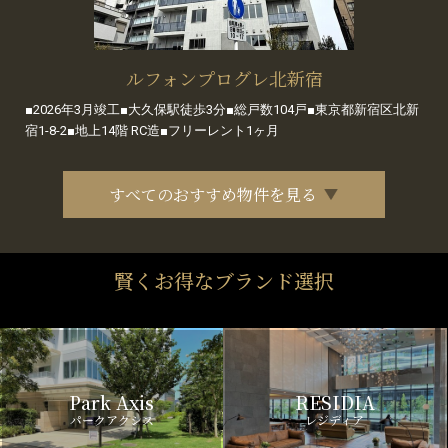
ルフォンプログレ北新宿
■2026年3月竣工■大久保駅徒歩3分■総戸数104戸■東京都新宿区北新
宿1-8-2■地上14階 RC造■フリーレント1ヶ月
すべてのおすすめ物件を見る
賢くお得なブランド選択
Park Axis
RESIDIA
パークアクシス
レジディア