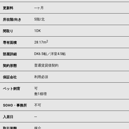
---ヶ月
更新料
5階/北
所在階/向き
1DK
間取り
2
28.17m
専有面積
DK6.5帖／洋室4.5帖
部屋詳細
普通賃貸借契約
契約形態
利用必須
保証会社
可
ペット飼育
敷1積増
不可
SOHO・事務所
---
入居日
媒介
取引形態