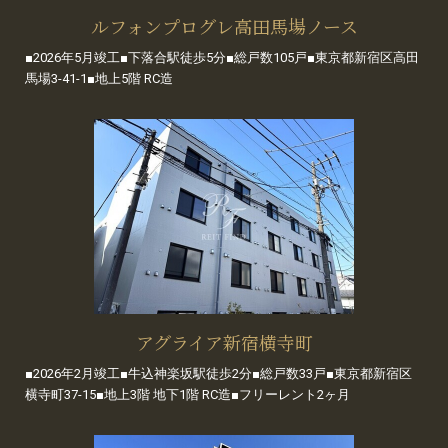
ルフォンプログレ高田馬場ノース
■2026年5月竣工■下落合駅徒歩5分■総戸数105戸■東京都新宿区高田
馬場3-41-1■地上5階 RC造
アグライア新宿横寺町
■2026年2月竣工■牛込神楽坂駅徒歩2分■総戸数33戸■東京都新宿区
横寺町37-15■地上3階 地下1階 RC造■フリーレント2ヶ月