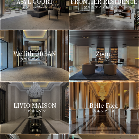
ASYL COURT
FRONTIER RESIDENCE
アジールコート
フロンティアレジデンス
Wellith URBAN
Zoom
ウエリスアーバン
ズーム
LIVIO MAISON
Belle Face
リビオメゾン
ベルファース