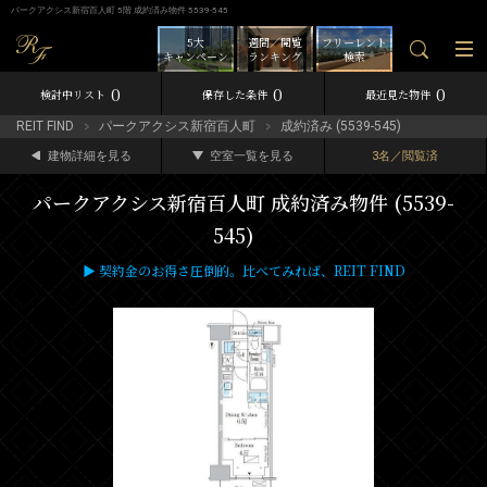
パークアクシス新宿百人町 5階 成約済み物件 5539-545
5大
週間／閲覧
フリーレント
キャンペーン
ランキング
検索
0
0
0
検討中リスト
保存した条件
最近見た物件
REIT FIND
パークアクシス新宿百人町
成約済み (5539-545)
建物詳細を見る
空室一覧を見る
3名／閲覧済
パークアクシス新宿百人町 成約済み物件 (5539-
545)
▶ 契約金のお得さ圧倒的。比べてみれば、REIT FIND