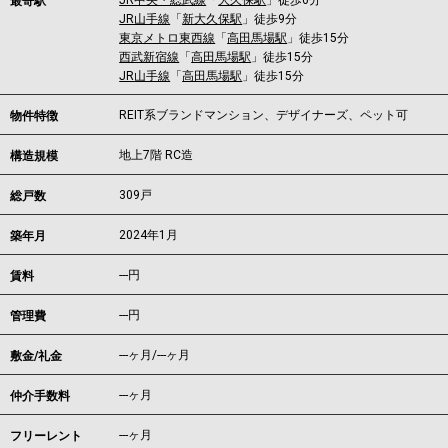
JR中央・総武線
「
大久保駅
」徒歩6分
最寄駅
JR山手線
「
新大久保駅
」徒歩9分
東京メトロ東西線
「
高田馬場駅
」徒歩15分
西武新宿線
「
高田馬場駅
」徒歩15分
JR山手線
「
高田馬場駅
」徒歩15分
REIT系ブランドマンション、デザイナーズ、ペット可
物件特徴
地上7階 RC造
構造規模
309戸
総戸数
2024年1月
築年月
---
円
賃料
---円
管理費
---ヶ月
/
---ヶ月
敷金/礼金
---ヶ月
仲介手数料
---ヶ月
フリーレント