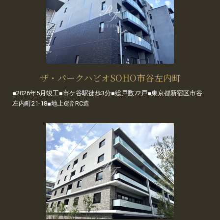
ザ・パークハビオSOHO市谷左内町
■2026年5月竣工■市ケ谷駅徒歩3分■総戸数72戸■東京都新宿区市谷
左内町21-18■地上6階 RC造