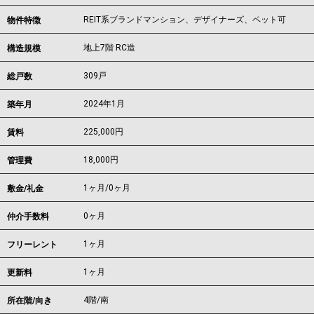
REIT系ブランドマンション、デザイナーズ、ペット可
物件特徴
地上7階 RC造
構造規模
309戸
総戸数
2024年1月
築年月
225,000
円
賃料
18,000円
管理費
1ヶ月
/
0ヶ月
敷金/礼金
0ヶ月
仲介手数料
1ヶ月
フリーレント
1ヶ月
更新料
4階/南
所在階/向き