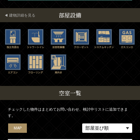
部屋設備
建物詳細を見る
空室一覧
チェックした物件はまとめてお問い合わせ、検討中リストに追加できま
す。
MAP
MAP
MAP
MAP
MAP
MAP
MAP
MAP
MAP
MAP
MAP
MAP
MAP
MAP
MAP
MAP
MAP
MAP
MAP
MAP
MAP
MAP
MAP
MAP
MAP