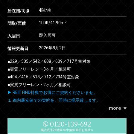
4階/南
所在階/向き
2
1LDK/41.90m
間取/面積
即入居可
入居日
2026年8月2日
情報更新日
■229／505／542／608／609／717号室対象
■実質フリーレント3ヶ月／相談可
■404／415／518／712／734号室対象
■実質フリーレント2ヶ月／相談可
▶ REIT FIND特典でお得にご契約くださいませ。
１.都内最安値での契約を、即時に提示致します。
more
0120-139-692
電話受付 24時間 年中無休 即日お見積り