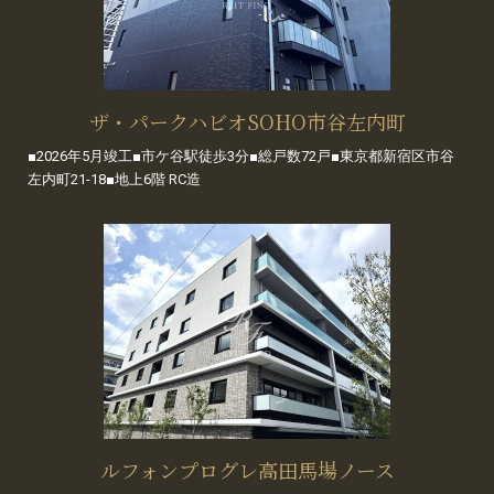
ザ・パークハビオSOHO市谷左内町
■2026年5月竣工■市ケ谷駅徒歩3分■総戸数72戸■東京都新宿区市谷
左内町21-18■地上6階 RC造
ルフォンプログレ高田馬場ノース