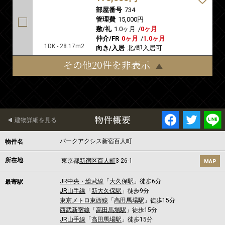
部屋番号
734
管理費
15,000円
敷/礼
1.0ヶ月
/
0ヶ月
仲介/FR
0ヶ月
/
1.0ヶ月
1DK - 28.17m2
向き/入居
北/即入居可
その他20件を非表示
物件概要
建物詳細を見る
パークアクシス新宿百人町
物件名
所在地
東京都
新宿区
百人町
3-26-1
MAP
JR中央・総武線
「
大久保駅
」徒歩6分
最寄駅
JR山手線
「
新大久保駅
」徒歩9分
東京メトロ東西線
「
高田馬場駅
」徒歩15分
西武新宿線
「
高田馬場駅
」徒歩15分
JR山手線
「
高田馬場駅
」徒歩15分