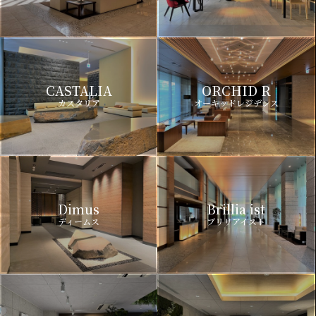
CASTALIA
ORCHID R
カスタリア
オーキッドレジデンス
Dimus
Brillia ist
ディームス
ブリリアイスト