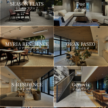
SEASON FLATS
Due
シーズンフラッツ
ドゥーエ
MYRIA RESIDENCE
GRAN PASEO
ミリアレジデンス
グランパセオ
S-RESIDENCE
Genovia
エスレジデンス
ジェノヴィア