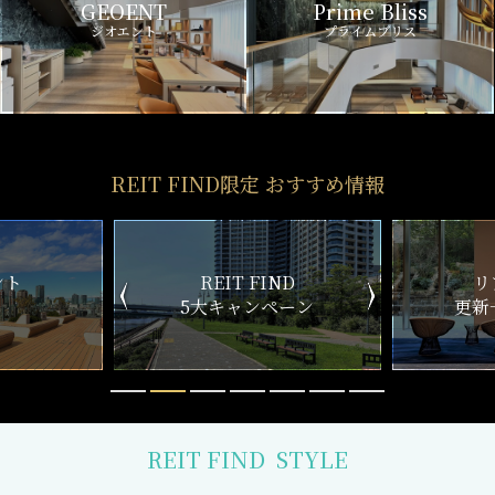
GEOENT
Prime Bliss
ジオエント
プライムブリス
REIT FIND限定 おすすめ情報
ND
リアルタイム
新
ペーン
更新一覧チェック
REIT FIND
STYLE