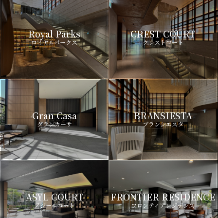
Royal Parks
CREST COURT
ロイヤルパークス
クレストコート
Gran Casa
BRANSIESTA
グランカーサ
ブランシエスタ
ASYL COURT
FRONTIER RESIDENCE
アジールコート
フロンティアレジデンス