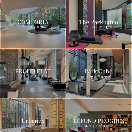
COMFORIA
The Parkhabio
コンフォリア
ザ・パークハビオ
PROUD FLAT
Park Cube
プラウドフラット
パークキューブ
Urbanex
LEFOND PROGRES
アーバネックス
ルフォンプログレ