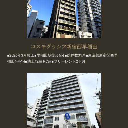
コスモグラシア新宿西早稲田
■2026年3月竣工■早稲田駅徒歩6分■総戸数31戸■東京都新宿区西早
稲田1-4-14■地上12階 RC造■フリーレント2ヶ月