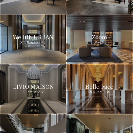
Wellith URBAN
Zoom
ウエリスアーバン
ズーム
LIVIO MAISON
Belle Face
リビオメゾン
ベルファース