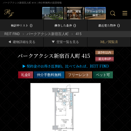
パークアクシス新宿百人町 415｜仲介料無料の賃貸情報
5大
週間／閲覧
フリーレント
キャンペーン
ランキング
検索
0
0
0
検討中リスト
保存した条件
最近見た物件
REIT FIND
パークアクシス新宿百人町
415
建物詳細を見る
空室一覧を見る
3名／閲覧済
築3年以内
パークアクシス新宿百人町 415
還元率UP
▶ 契約金のお得さ圧倒的。比べてみれば、REIT FIND
礼金0
仲介手数料無料
フリーレント
ペット可