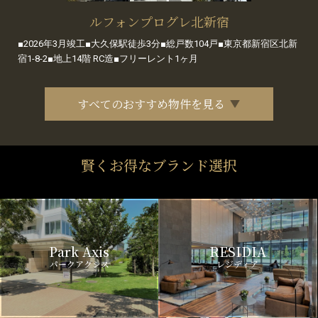
ルフォンプログレ北新宿
■2026年3月竣工■大久保駅徒歩3分■総戸数104戸■東京都新宿区北新
宿1-8-2■地上14階 RC造■フリーレント1ヶ月
すべてのおすすめ物件を見る
賢くお得なブランド選択
Park Axis
RESIDIA
パークアクシス
レジディア