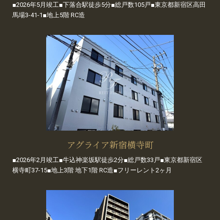
■2026年5月竣工■下落合駅徒歩5分■総戸数105戸■東京都新宿区高田
馬場3-41-1■地上5階 RC造
アグライア新宿横寺町
■2026年2月竣工■牛込神楽坂駅徒歩2分■総戸数33戸■東京都新宿区
横寺町37-15■地上3階 地下1階 RC造■フリーレント2ヶ月