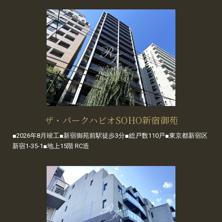
ザ・パークハビオSOHO新宿御苑
■2026年8月竣工■新宿御苑前駅徒歩3分■総戸数110戸■東京都新宿区
新宿1-35-1■地上15階 RC造