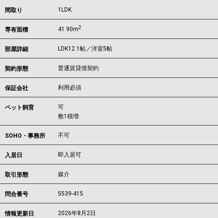
1LDK
間取り
2
41.90m
専有面積
LDK12.1帖／洋室5帖
部屋詳細
普通賃貸借契約
契約形態
利用必須
保証会社
可
ペット飼育
敷1積増
不可
SOHO・事務所
即入居可
入居日
媒介
取引形態
5539-415
問合番号
2026年8月2日
情報更新日