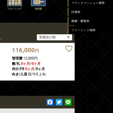
ブランドマンション検索
区検索
路線・駅検索
フリーレント検索
。
116,000
円
管理費
12,000円
敷/礼
0ヶ月
/
0ヶ月
仲介/FR
0ヶ月
/
0ヶ月
向き/入居
西/9月上旬