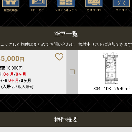
空室一覧
ェックした物件はまとめてお問い合わせ、検討中リストに追加できます
55,000
円
理費
18,000円
礼
0ヶ月
/
0ヶ月
/FR
0ヶ月
/
0ヶ月
/入居
西/即入居可
2
804 - 1DK - 26.40m
物件概要