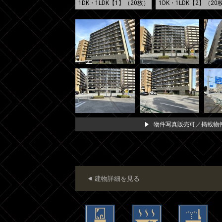
1DK・1LDK【1】（20枚）
1DK・1LDK【2】（20
物件写真販売可／掲載物件
建物詳細を見る