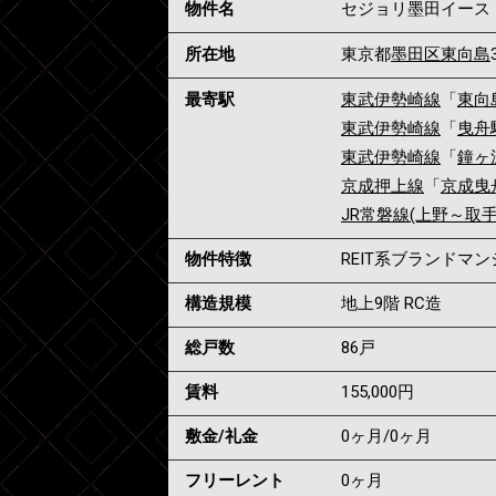
物件名
セジョリ墨田イース
所在地
東京都
墨田区
東向島
最寄駅
東武伊勢崎線
「
東向
東武伊勢崎線
「
曳舟
東武伊勢崎線
「
鐘ヶ
京成押上線
「
京成曳
JR常磐線(上野～取手
物件特徴
REIT系ブランドマ
構造規模
地上9階 RC造
総戸数
86戸
賃料
155,000
円
敷金/礼金
0ヶ月
/
0ヶ月
フリーレント
0ヶ月