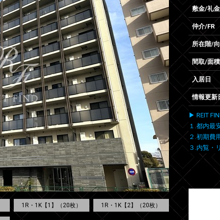
敷金/礼金
仲介/FR
所在階/
間取/面積
入居日
情報更新
▶ REIT
１.都内最
２.初期費
３.内覧・
1R・1K【1】（20枚）
1R・1K【2】（20枚）