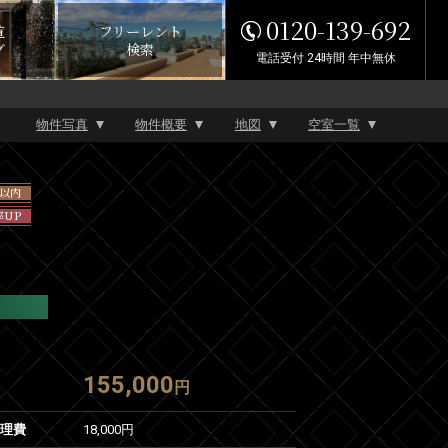
0120-139-692
覧
フリーレント
グ
検索
電話受付 24時間 年中無休
物件写真
物件概要
地図
空室一覧
年以内
率UP
155,000
円
管理費
18,000円