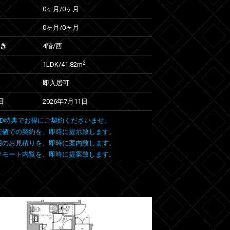
0ヶ月
/
0ヶ月
0ヶ月
/
0ヶ月
向き
4階/西
2
1LDK/41.82m
即入居可
日
2026年7月11日
 FIND特典でお得にご契約くださいませ。
安値での契約を、即時に提示致します。
用のお見積りを、即時に案内致します。
リモート内覧を、即時に提案致します。