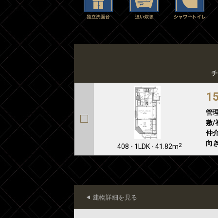
チ
1
管
敷/
仲介
向き
2
408 - 1LDK - 41.82m
建物詳細を見る