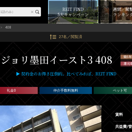
REIT FIND
週間／閲
5大キャンペーン
ランキン
408
27名／閲覧済
ジョリ墨田イースト3 408
築5
還元
▶ 契約金のお得さ圧倒的。比べてみれば、REIT FIND
礼金0
仲介手数料無料
ペット可
賃料
共益費/