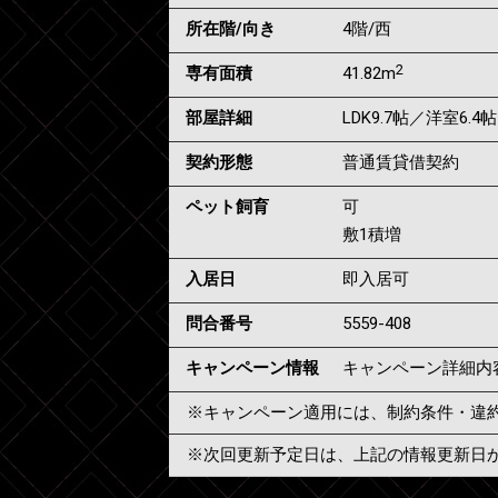
所在階/向き
4階/西
2
専有面積
41.82m
部屋詳細
LDK9.7帖／洋室6.4帖
契約形態
普通賃貸借契約
ペット飼育
可
敷1積増
入居日
即入居可
問合番号
5559-408
キャンペーン情報
キャンペーン詳細内
※キャンペーン適用には、制約条件・違
※次回更新予定日は、上記の情報更新日