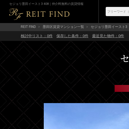
セジョリ墨田イースト3 408｜仲介料無料の賃貸情報
REIT FIND
墨田区賃貸マンション一覧
セジョリ墨田イースト3
検討中リスト：
0
件
保存した条件：
0
件
最近見た物件：
0
件
セ