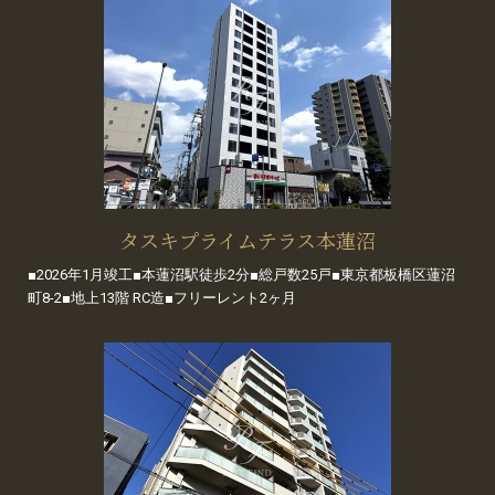
タスキプライムテラス本蓮沼
■2026年1月竣工■本蓮沼駅徒歩2分■総戸数25戸■東京都板橋区蓮沼
町8-2■地上13階 RC造■フリーレント2ヶ月