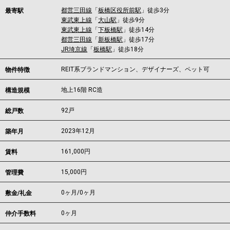
都営三田線
「
板橋区役所前駅
」徒歩3分
最寄駅
東武東上線
「
大山駅
」徒歩9分
東武東上線
「
下板橋駅
」徒歩14分
都営三田線
「
新板橋駅
」徒歩17分
JR埼京線
「
板橋駅
」徒歩18分
REIT系ブランドマンション、デザイナーズ、ペット可
物件特徴
地上16階 RC造
構造規模
92戸
総戸数
2023年12月
築年月
161,000
円
賃料
15,000円
管理費
0ヶ月
/
0ヶ月
敷金/礼金
0ヶ月
仲介手数料