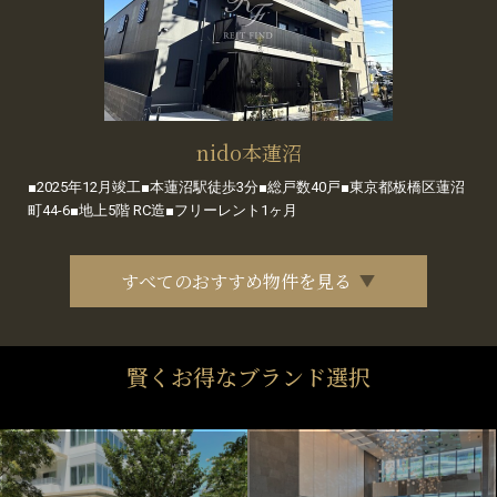
nido本蓮沼
■2025年12月竣工■本蓮沼駅徒歩3分■総戸数40戸■東京都板橋区蓮沼
町44-6■地上5階 RC造■フリーレント1ヶ月
すべてのおすすめ物件を見る
賢くお得なブランド選択