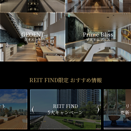
GEOENT
Prime Bliss
ジオエント
プライムブリス
REIT FIND限定 おすすめ情報
ND
リアルタイム
新
ペーン
更新一覧チェック