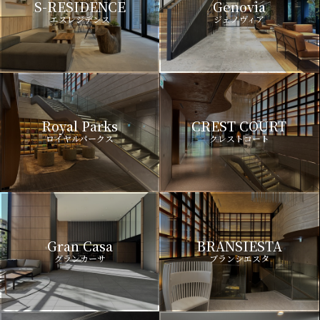
S-RESIDENCE
Genovia
エスレジデンス
ジェノヴィア
Royal Parks
CREST COURT
ロイヤルパークス
クレストコート
Gran Casa
BRANSIESTA
グランカーサ
ブランシエスタ