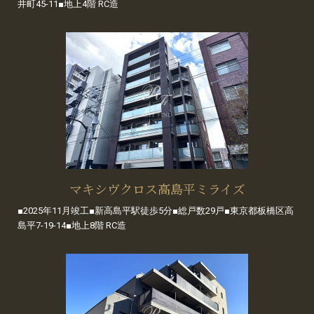
井町45-11■地上4階 RC造
マキシヴクロス高島平ミライズ
■2025年11月竣工■新高島平駅徒歩5分■総戸数29戸■東京都板橋区高
島平7-19-14■地上8階 RC造