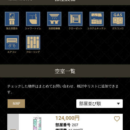
空室一覧
チェックした物件はまとめてお問い合わせ、検討中リストに追加できま
す。
MAP
MAP
MAP
MAP
MAP
MAP
MAP
MAP
MAP
124,000円
部屋番号
207