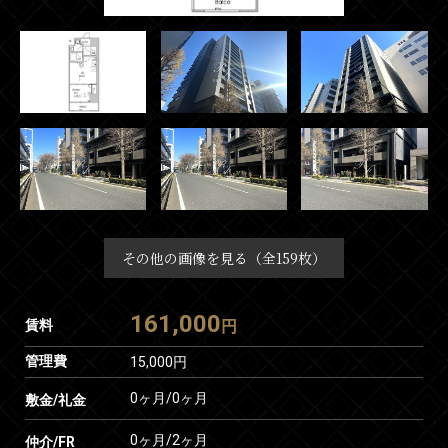
その他の画像を見る（全159枚）
161,000
賃料
円
管理費
15,000円
0ヶ月
/
0ヶ月
敷金/礼金
0ヶ月
/
2ヶ月
仲介/FR