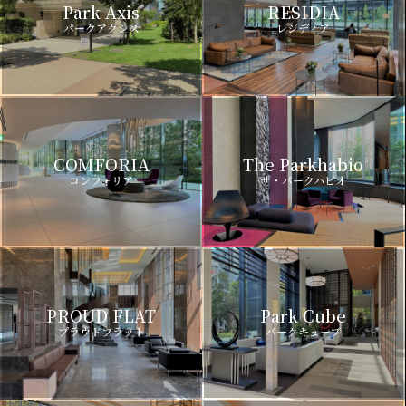
Park Axis
RESIDIA
パークアクシス
レジディア
COMFORIA
The Parkhabio
コンフォリア
ザ・パークハビオ
PROUD FLAT
Park Cube
プラウドフラット
パークキューブ