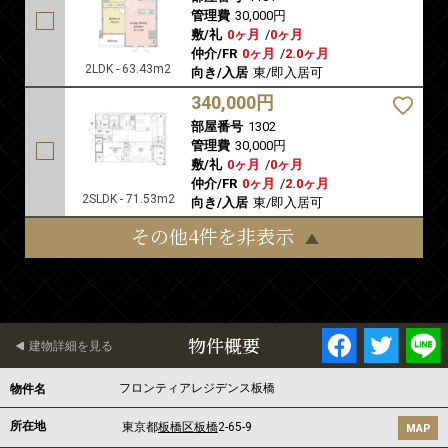
管理費
30,000円
敷/礼
0ヶ月
/
0ヶ月
仲介/FR
0ヶ月
/
2.0ヶ月
2LDK - 63.43m2
向き/入居
東/即入居可
340,000円
部屋番号
1302
管理費
30,000円
敷/礼
0ヶ月
/
0ヶ月
仲介/FR
0ヶ月
/
2.0ヶ月
2SLDK - 71.53m2
向き/入居
東/即入居可
その他4件を非表示
物件概要
建物詳細を見る
フロンティアレジデンス板橋
物件名
所在地
東京都
板橋区
板橋
2-65-9
MAP