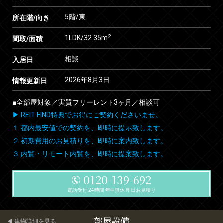
5階/東
所在階/向き
2
1LDK/32.35m
間取/面積
相談
入居日
2026年8月3日
情報更新日
■全部屋対象／実質フリーレント3ヶ月／相談可
▶ REIT FIND特典でお得にご契約くださいませ。
１.都内最安値での契約を、即時に提示致します。
２.初期費用のお見積りを、即時に案内致します。
３.内覧・リモート内覧を、即時に提案致します。
0120-139-692
電話受付 24時間 年中無休 即日お見積り
部屋設備
建物詳細を見る