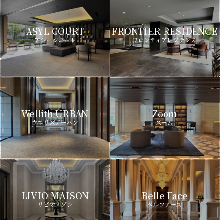
ASYL COURT
FRONTIER RESIDENCE
アジールコート
フロンティアレジデンス
Wellith URBAN
Zoom
ウエリスアーバン
ズーム
LIVIO MAISON
Belle Face
リビオメゾン
ベルファース