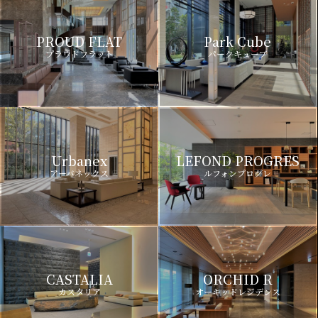
PROUD FLAT
Park Cube
プラウドフラット
パークキューブ
Urbanex
LEFOND PROGRES
アーバネックス
ルフォンプログレ
CASTALIA
ORCHID R
カスタリア
オーキッドレジデンス