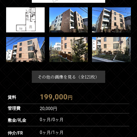
その他の画像を見る（全121枚）
199,000
賃料
円
管理費
20,000円
0ヶ月
/
0ヶ月
敷金/礼金
0ヶ月
/
1ヶ月
仲介/FR