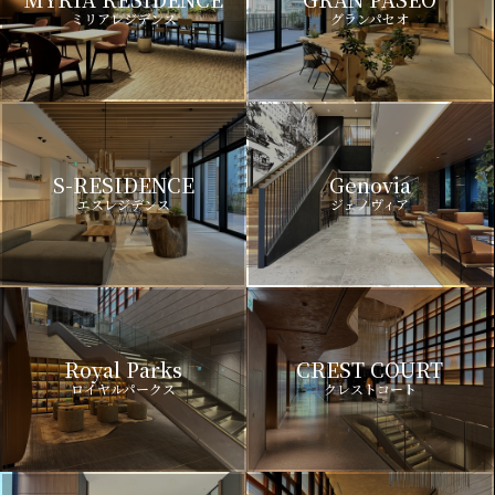
ミリアレジデンス
グランパセオ
S-RESIDENCE
Genovia
エスレジデンス
ジェノヴィア
Royal Parks
CREST COURT
ロイヤルパークス
クレストコート