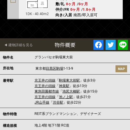
敷/礼
0ヶ月
/
0ヶ月
仲介/FR
0ヶ月
/
1.0ヶ月
1DK - 40.40m2
向き/入居
南西/即入居可
物件概要
建物詳細を見る
グランパセオ駒場東大前
物件名
所在地
東京都
目黒区
駒場
1-13-9
MAP
京王井の頭線
「
駒場東大前駅
」徒歩3分
最寄駅
京王井の頭線
「
神泉駅
」徒歩13分
東急田園都市線
「
池尻大橋駅
」徒歩15分
京王井の頭線
「
池ノ上駅
」徒歩21分
JR山手線
「
渋谷駅
」徒歩22分
REIT系ブランドマンション、デザイナーズ
物件特徴
地上4階 地下1階 RC造
構造規模