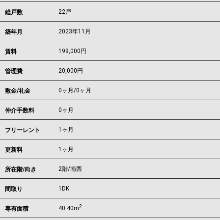
22戸
総戸数
2023年11月
築年月
199,000
円
賃料
20,000円
管理費
0ヶ月
/
0ヶ月
敷金/礼金
0ヶ月
仲介手数料
1ヶ月
フリーレント
1ヶ月
更新料
2階/南西
所在階/向き
1DK
間取り
2
40.40m
専有面積