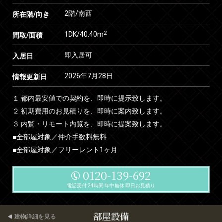
2階/南西
所在階/向き
2
1DK/40.40m
間取/面積
即入居可
入居日
2026年7月28日
情報更新日
１.都内最安値での契約を、即時に提示致します。
２.初期費用のお見積りを、即時に案内致します。
３.内覧・リモート内覧を、即時に提案致します。
■全部屋対象／仲介手数料無料
■全部屋対象／フリーレント1ヶ月
0120-139-692
電話受付 24時間 年中無休 即日お見積り
部屋設備
建物詳細を見る