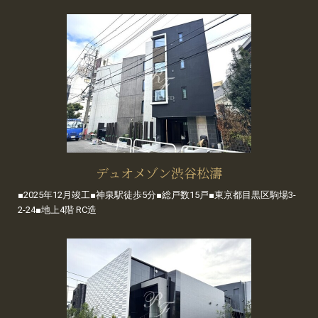
デュオメゾン渋谷松濤
■2025年12月竣工■神泉駅徒歩5分■総戸数15戸■東京都目黒区駒場3-
2-24■地上4階 RC造