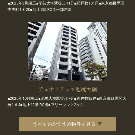
■2025年3月竣工■学芸大学駅徒歩11分■総戸数101戸■東京都目黒区
中央町1-3-20■地上7階 RC造一部木造
デュオフラッツ池尻大橋
■2025年10月竣工■池尻大橋駅徒歩7分■総戸数32戸■東京都目黒区大
橋1-6-4■地上12階 RC造■フリーレント2ヶ月
すべてのおすすめ物件を見る