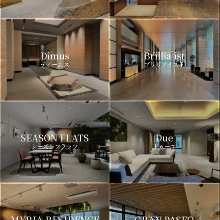
Dimus
Brillia ist
ディームス
ブリリアイスト
SEASON FLATS
Due
シーズンフラッツ
ドゥーエ
MYRIA RESIDENCE
GRAN PASEO