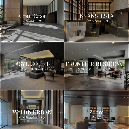
Gran Casa
BRANSIESTA
グランカーサ
ブランシエスタ
ASYL COURT
FRONTIER RESIDENCE
アジールコート
フロンティアレジデンス
Wellith URBAN
Zoom
ウエリスアーバン
ズーム