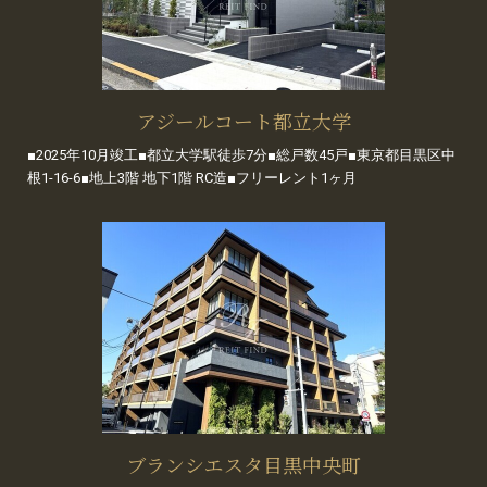
アジールコート都立大学
■2025年10月竣工■都立大学駅徒歩7分■総戸数45戸■東京都目黒区中
根1-16-6■地上3階 地下1階 RC造■フリーレント1ヶ月
ブランシエスタ目黒中央町