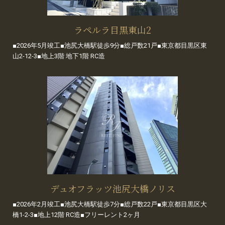
ラペルラ目黒東山2
■2026年5月竣工■池尻大橋駅徒歩9分■総戸数21戸■東京都目黒区東
山2-12-3■地上3階 地下1階 RC造
デュオフラッツ池尻大橋ノリス
■2026年2月竣工■池尻大橋駅徒歩7分■総戸数22戸■東京都目黒区大
橋1-2-3■地上12階 RC造■フリーレント2ヶ月