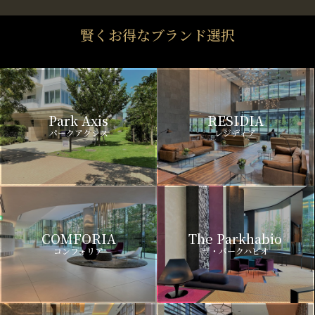
賢くお得なブランド選択
Park Axis
RESIDIA
パークアクシス
レジディア
COMFORIA
The Parkhabio
コンフォリア
ザ・パークハビオ