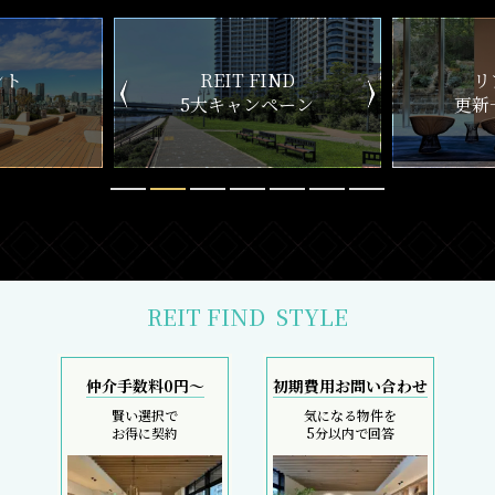
ND
リアルタイム
新
ペーン
更新一覧チェック
REIT FIND
STYLE
仲介手数料0円～
初期費用お問い合わせ
賢い選択で
気になる物件を
お得に契約
5分以内で回答