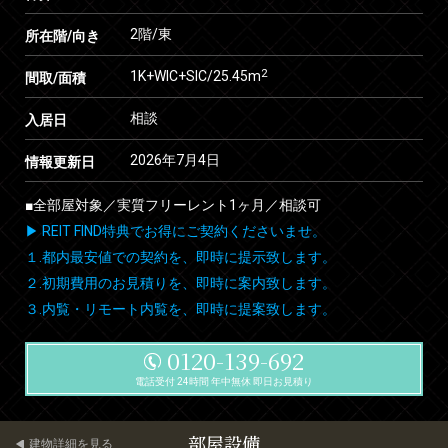
2階/東
所在階/向き
2
1K+WIC+SIC/25.45m
間取/面積
相談
入居日
2026年7月4日
情報更新日
■全部屋対象／実質フリーレント1ヶ月／相談可
▶ REIT FIND特典でお得にご契約くださいませ。
１.都内最安値での契約を、即時に提示致します。
２.初期費用のお見積りを、即時に案内致します。
３.内覧・リモート内覧を、即時に提案致します。
0120-139-692
電話受付 24時間 年中無休 即日お見積り
部屋設備
建物詳細を見る