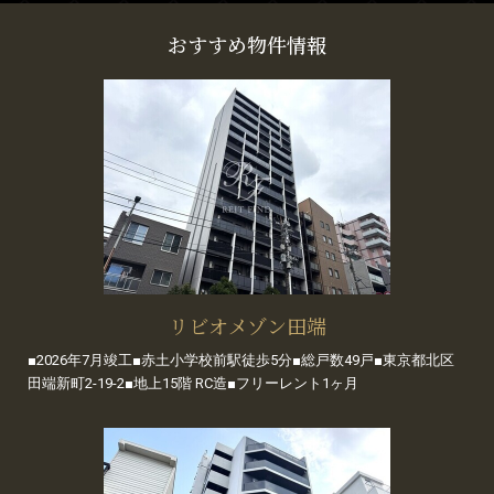
おすすめ物件情報
リビオメゾン田端
■2026年7月竣工■赤土小学校前駅徒歩5分■総戸数49戸■東京都北区
田端新町2-19-2■地上15階 RC造■フリーレント1ヶ月