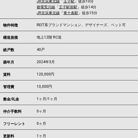
JR京浜東北線
「
王子駅
」徒歩10分
都電荒川線
「
王子駅前駅
」徒歩14分
JR京浜東北線
「
東十条駅
」徒歩15分
REIT系ブランドマンション、デザイナーズ、ペット可
物件特徴
地上12階 RC造
構造規模
40戸
総戸数
2024年3月
築年月
120,000
円
賃料
10,000円
管理費
1ヶ月
/
1ヶ月
敷金/礼金
0ヶ月
仲介手数料
0ヶ月
フリーレント
1ヶ月
更新料