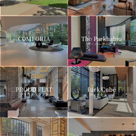
COMFORIA
The Parkhabio
コンフォリア
ザ・パークハビオ
PROUD FLAT
Park Cube
プラウドフラット
パークキューブ