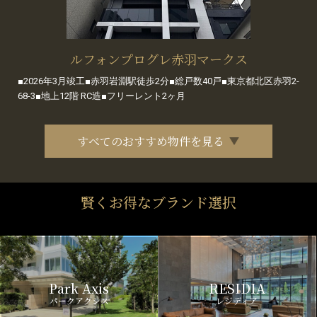
ルフォンプログレ赤羽マークス
■2026年3月竣工■赤羽岩淵駅徒歩2分■総戸数40戸■東京都北区赤羽2-
68-3■地上12階 RC造■フリーレント2ヶ月
すべてのおすすめ物件を見る
賢くお得なブランド選択
Park Axis
RESIDIA
パークアクシス
レジディア