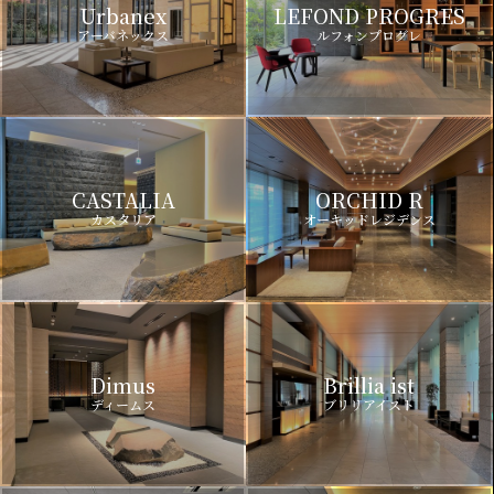
Urbanex
LEFOND PROGRES
アーバネックス
ルフォンプログレ
CASTALIA
ORCHID R
カスタリア
オーキッドレジデンス
Dimus
Brillia ist
ディームス
ブリリアイスト