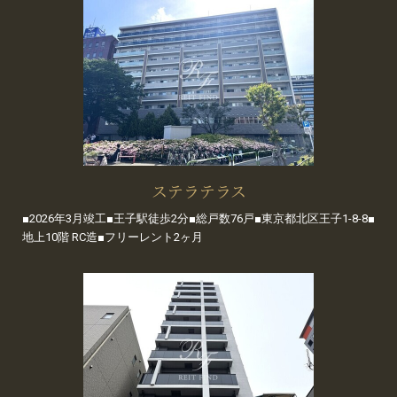
ステラテラス
■2026年3月竣工■王子駅徒歩2分■総戸数76戸■東京都北区王子1-8-8■
地上10階 RC造■フリーレント2ヶ月