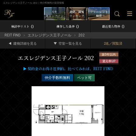
エスレジデンス王子ノール 202｜仲介料無料の賃貸情報
5大
週間／閲覧
フリーレント
キャンペーン
ランキング
検索
0
0
0
検討中リスト
保存した条件
最近見た物件
REIT FIND
エスレジデンス王子ノール
202
建物詳細を見る
空室一覧を見る
2名／閲覧済
築3年以内
エスレジデンス王子ノール 202
還元率UP
▶ 契約金のお得さ圧倒的。比べてみれば、REIT FIND
仲介手数料無料
ペット可