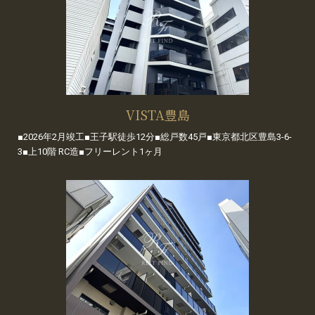
VISTA豊島
■2026年2月竣工■王子駅徒歩12分■総戸数45戸■東京都北区豊島3-6-
3■上10階 RC造■フリーレント1ヶ月