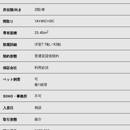
2階/東
所在階/向き
1K+WIC+SIC
間取り
2
25.45m
専有面積
洋室7.7帖／K2帖
部屋詳細
普通賃貸借契約
契約形態
利用必須
保証会社
可
ペット飼育
敷1積増
不可
SOHO・事務所
相談
入居日
媒介
取引形態