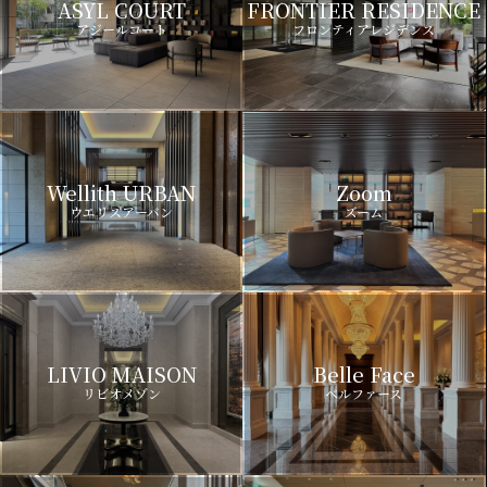
ASYL COURT
FRONTIER RESIDENCE
アジールコート
フロンティアレジデンス
Wellith URBAN
Zoom
ウエリスアーバン
ズーム
LIVIO MAISON
Belle Face
リビオメゾン
ベルファース