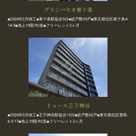
グランパセオ東十条
■2026年2月竣工■東十条駅徒歩5分■総戸数39戸■東京都北区東十条4-
14-5■地上10階 RC造■フリーレント2ヶ月
ドゥーエ王子神谷
■2026年3月竣工■王子神谷駅徒歩15分■総戸数62戸■東京都北区豊島
6-5-17■地上10階 RC造■フリーレント2ヶ月