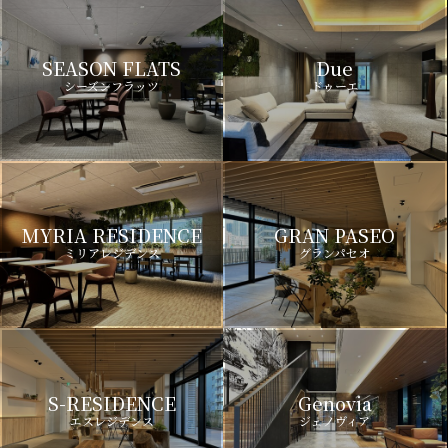
SEASON FLATS
Due
シーズンフラッツ
ドゥーエ
MYRIA RESIDENCE
GRAN PASEO
ミリアレジデンス
グランパセオ
S-RESIDENCE
Genovia
エスレジデンス
ジェノヴィア