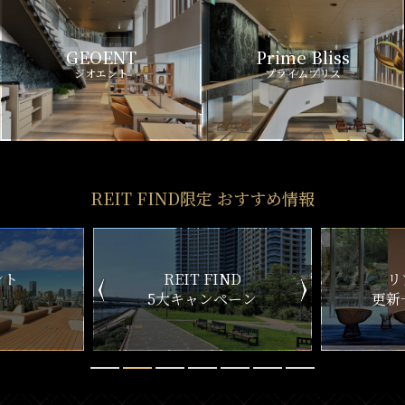
GEOENT
Prime Bliss
ジオエント
プライムブリス
REIT FIND限定 おすすめ情報
ND
リアルタイム
新
ペーン
更新一覧チェック