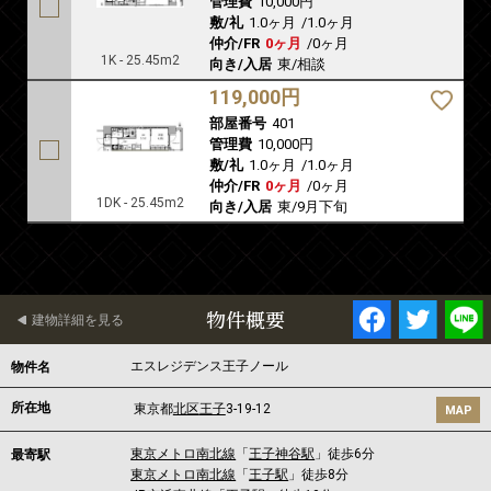
管理費
10,000円
敷/礼
1.0ヶ月
/
1.0ヶ月
仲介/FR
0ヶ月
/
0ヶ月
1K - 25.45m2
向き/入居
東/相談
119,000円
部屋番号
401
管理費
10,000円
敷/礼
1.0ヶ月
/
1.0ヶ月
仲介/FR
0ヶ月
/
0ヶ月
1DK - 25.45m2
向き/入居
東/9月下旬
物件概要
建物詳細を見る
エスレジデンス王子ノール
物件名
所在地
東京都
北区
王子
3-19-12
MAP
東京メトロ南北線
「
王子神谷駅
」徒歩6分
最寄駅
東京メトロ南北線
「
王子駅
」徒歩8分