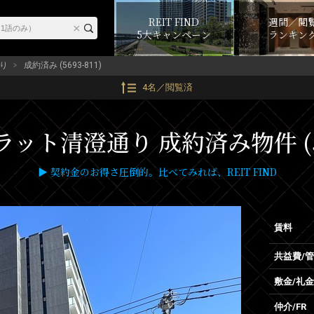
REIT FIND
週間／閲
5大キャンペーン
ランキン
り
成約済み (5693-811)
4名／閲覧済
ット清澄通り 成約済み物件 (569
▶ 契約金のお得さ圧倒的。比べてみれば、REIT FIND
賃料
共益費/
敷金/礼金
仲介/FR