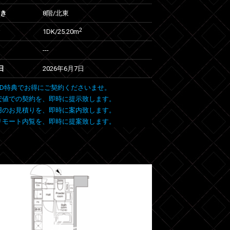
向き
8階/北東
2
1DK/25.20m
---
日
2026年6月7日
 FIND特典でお得にご契約くださいませ。
安値での契約を、即時に提示致します。
用のお見積りを、即時に案内致します。
リモート内覧を、即時に提案致します。