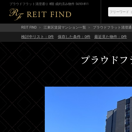
プラウドフラット清澄通り 8階 成約済み物件 5693-811
REIT FIND
江東区賃貸マンション一覧
プラウドフラット清澄通
検討中リスト：
0
件
保存した条件：
0
件
最近見た物件：
0
件
プラウドフラ