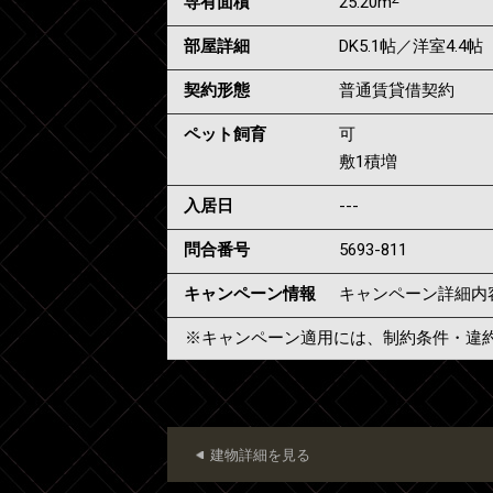
専有面積
25.20m
部屋詳細
DK5.1帖／洋室4.4帖
契約形態
普通賃貸借契約
ペット飼育
可
敷1積増
入居日
---
問合番号
5693-811
キャンペーン情報
キャンペーン詳細内
※キャンペーン適用には、制約条件・違
建物詳細を見る